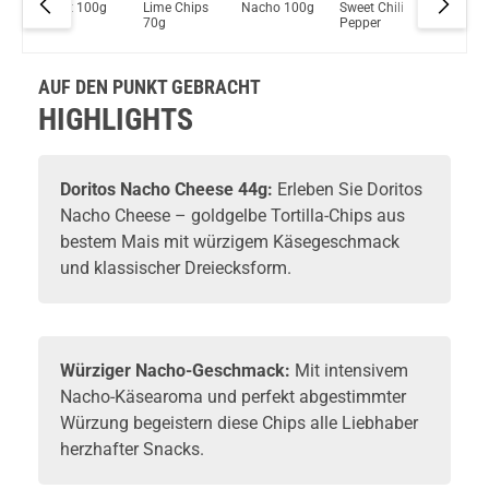
Heat 100g
Lime Chips
Nacho 100g
Sweet Chili
Volcano
Schau mal hier!
g
70g
Pepper
100g
Asvape Touch Pod System 1,5ml 500mAh Kit Gold
AUF DEN PUNKT GEBRACHT
HIGHLIGHTS
Doritos Nacho Cheese 44g:
Erleben Sie Doritos
Nacho Cheese – goldgelbe Tortilla-Chips aus
bestem Mais mit würzigem Käsegeschmack
und klassischer Dreiecksform.
Würziger Nacho-Geschmack:
Mit intensivem
Nacho-Käsearoma und perfekt abgestimmter
Würzung begeistern diese Chips alle Liebhaber
herzhafter Snacks.