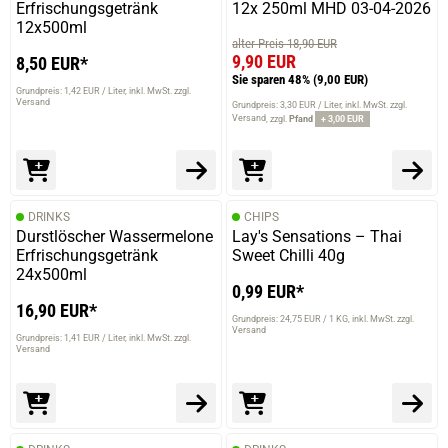
Erfrischungsgetränk
12x 250ml MHD 03-04-2026
12x500ml
alter Preis 18,90 EUR
9,90 EUR
8,50 EUR*
Sie sparen 48%
(9,00 EUR)
Grundpreis: 1,42 EUR / Liter
inkl. MwSt. zzgl.
Versand
Grundpreis: 3,30 EUR / Liter
inkl. MwSt. zzgl.
Versand
zzgl.
Pfand
+ 3,00 EUR
DRINKS
CHIPS
Durstlöscher Wassermelone
Lay's Sensations – Thai
Erfrischungsgetränk
Sweet Chilli 40g
24x500ml
0,99 EUR*
16,90 EUR*
Grundpreis: 24,75 EUR / 1 KG
inkl. MwSt. zzgl.
Versand
Grundpreis: 1,41 EUR / Liter
inkl. MwSt. zzgl.
Versand