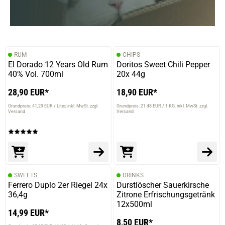
RUM
CHIPS
El Dorado 12 Years Old Rum
Doritos Sweet Chili Pepper
40% Vol. 700ml
20x 44g
28,90 EUR*
18,90 EUR*
Grundpreis: 41,29 EUR / Liter
inkl. MwSt. zzgl.
Grundpreis: 21,48 EUR / 1 KG
inkl. MwSt. zzgl.
Versand
Versand
SWEETS
DRINKS
Ferrero Duplo 2er Riegel 24x
Durstlöscher Sauerkirsche
36,4g
Zitrone Erfrischungsgetränk
12x500ml
14,99 EUR*
8,50 EUR*