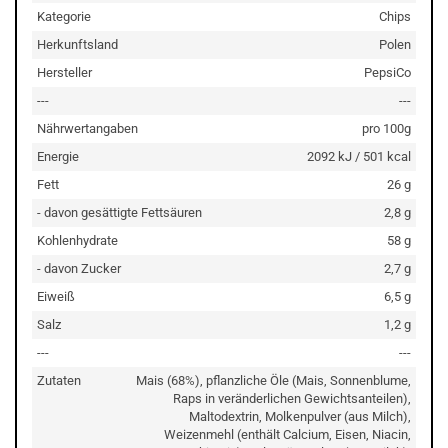
Kategorie
Chips
Herkunftsland
Polen
Hersteller
PepsiCo
---
---
Nährwertangaben
pro 100g
Energie
2092 kJ / 501 kcal
Fett
26 g
- davon gesättigte Fettsäuren
2,8 g
Kohlenhydrate
58 g
- davon Zucker
2,7 g
Eiweiß
6,5 g
Salz
1,2 g
---
---
Zutaten
Mais (68%), pflanzliche Öle (Mais, Sonnenblume,
Raps in veränderlichen Gewichtsanteilen),
Maltodextrin, Molkenpulver (aus Milch),
Weizenmehl (enthält Calcium, Eisen, Niacin,