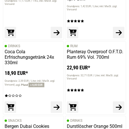
Grundpreis: 17,17 EUR / 1 KG
inkl. MwSt. zzgl.
Versand
Grundpreis: 1,42 EUR / Liter
inkl. MwSt. zzgl.
Versand
DRINKS
RUM
Coca Cola
Planteray Overproof O.F.T.D.
Erfrischungsgetränk 24x
Rum 69% Vol. 700ml
330ml
22,90 EUR*
18,90 EUR*
prev
next
Grundpreis: 32,71 EUR / Liter
inkl. MwSt. zzgl.
Versand
Grundpreis: 2,39 EUR / Liter
inkl. MwSt. zzgl.
Versand
zzgl.
Pfand
+ 6,00 EUR
SNACKS
DRINKS
Bergen Dubai Cookies
Durstlöscher Orange 500ml