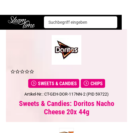
Sweets & Candies
Chips
Doritos Nacho Cheese 20x 44g
Steam time
SWEETS & CANDIES
CHIPS
Artikel-Nr.: CT-GEH-DOR-117NN-2 (PID 59722)
Sweets & Candies: Doritos Nacho
Cheese 20x 44g