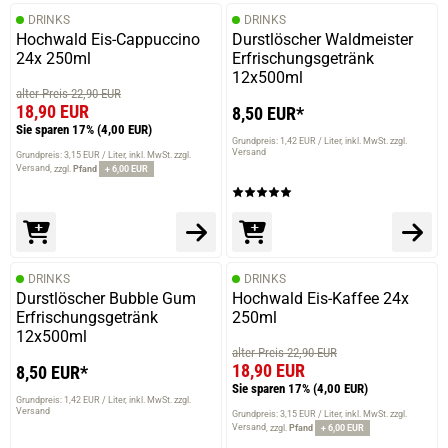
DRINKS
DRINKS
Hochwald Eis-Cappuccino
Durstlöscher Waldmeister
24x 250ml
Erfrischungsgetränk
12x500ml
alter Preis 22,90 EUR
18,90 EUR
8,50 EUR*
Sie sparen 17%
(4,00 EUR)
Grundpreis: 1,42 EUR / Liter
inkl. MwSt. zzgl.
Versand
Grundpreis: 3,15 EUR / Liter
inkl. MwSt. zzgl.
Versand
zzgl.
Pfand
+ 6,00 EUR
DRINKS
DRINKS
Durstlöscher Bubble Gum
Hochwald Eis-Kaffee 24x
Erfrischungsgetränk
250ml
12x500ml
alter Preis 22,90 EUR
18,90 EUR
8,50 EUR*
Sie sparen 17%
(4,00 EUR)
Grundpreis: 1,42 EUR / Liter
inkl. MwSt. zzgl.
Versand
Grundpreis: 3,15 EUR / Liter
inkl. MwSt. zzgl.
Versand
zzgl.
Pfand
+ 6,00 EUR