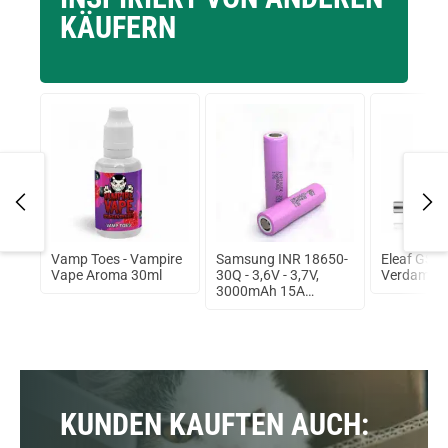
KÄUFERN
r`s
Vamp Toes - Vampire
Samsung INR 18650-
Eleaf GS Ai
Vape Aroma 30ml
30Q - 3,6V - 3,7V,
Verdampfe
3000mAh 15A
ungeschützt Lithium
Ionen Akku
KUNDEN KAUFTEN AUCH: