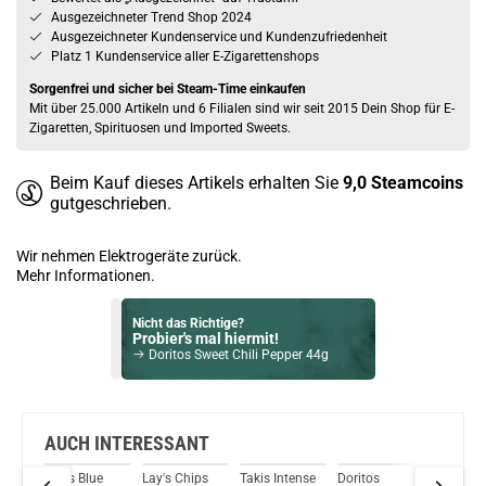
Ausgezeichneter Trend Shop 2024
Ausgezeichneter Kundenservice und Kundenzufriedenheit
Platz 1 Kundenservice aller E-Zigarettenshops
Sorgenfrei und sicher bei Steam-Time einkaufen
Mit über 25.000 Artikeln und 6 Filialen sind wir seit 2015 Dein Shop für E-
Zigaretten, Spirituosen und Imported Sweets.
Beim Kauf dieses Artikels erhalten Sie
9,0
Steamcoins
gutgeschrieben.
Wir nehmen Elektrogeräte zurück.
Mehr Informationen.
Nicht das Richtige?
Probier's mal hiermit!
Doritos Sweet Chili Pepper 44g
Bock auf was Neues?
Check das mal!
Samyang Buldak Cheese Bag 140g
AUCH INTERESSANT
cy
Takis Blue
Lay's Chips
Takis Intense
Doritos
Takis Q
Du willst Kröten sparen?