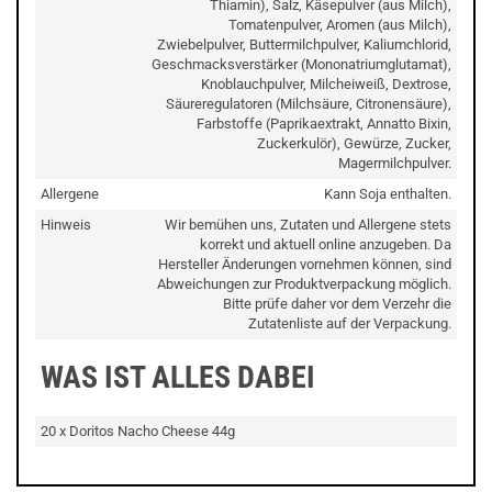
Thiamin), Salz, Käsepulver (aus Milch),
Tomatenpulver, Aromen (aus Milch),
Zwiebelpulver, Buttermilchpulver, Kaliumchlorid,
Geschmacksverstärker (Mononatriumglutamat),
Knoblauchpulver, Milcheiweiß, Dextrose,
Säureregulatoren (Milchsäure, Citronensäure),
Farbstoffe (Paprikaextrakt, Annatto Bixin,
Zuckerkulör), Gewürze, Zucker,
Magermilchpulver.
Allergene
Kann Soja enthalten.
Hinweis
Wir bemühen uns, Zutaten und Allergene stets
korrekt und aktuell online anzugeben. Da
Hersteller Änderungen vornehmen können, sind
Abweichungen zur Produktverpackung möglich.
Bitte prüfe daher vor dem Verzehr die
Zutatenliste auf der Verpackung.
WAS IST ALLES DABEI
20 x Doritos Nacho Cheese 44g