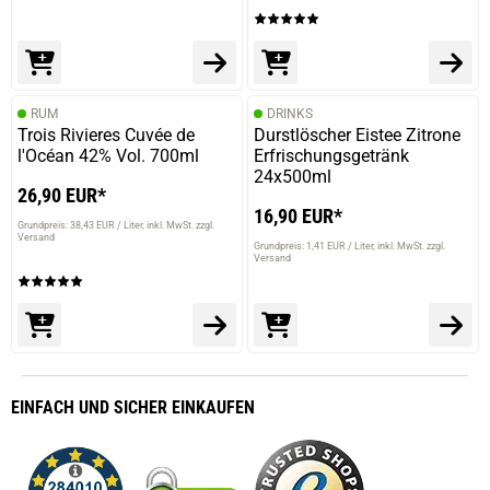
RUM
DRINKS
Trois Rivieres Cuvée de
Durstlöscher Eistee Zitrone
l'Océan 42% Vol. 700ml
Erfrischungsgetränk
24x500ml
26,90 EUR*
16,90 EUR*
Grundpreis: 38,43 EUR / Liter
inkl. MwSt. zzgl.
Versand
Grundpreis: 1,41 EUR / Liter
inkl. MwSt. zzgl.
Versand
EINFACH
UND SICHER
EINKAUFEN