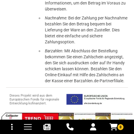
Informationen, um den Betrag im Voraus zu
überweisen.
Nachnahme:
Bei der Zahlung per Nachnahme
bezahlen Sie den Betrag bequem bei
Lieferung der Ware an den Zusteller. Dies
bietet eine einfache und sichere
Zahlungsoption.
Barzahlen:
Mit Abschluss der Bestellung
bekommen Sie einen Zahlschein angezeigt,
den Sie sich ausdrucken oder auf Ihr Handy
schicken lassen können. Bezahlen Sie den
Online-Einkauf mit Hilfe des Zahlscheins an
der Kasse einer Barzahlen.de-Partnerfiliale.
Dieses Projekt wird aus dem
Europäischen Fonds für regionale
Entwicklung kofinanziert.
tomaten
fer- und Versandkosten
0