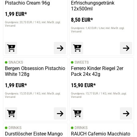
Pistachio Cream 96g
Erfrischungsgetränk
12x500ml
1,99 EUR*
8,50 EUR*
Grundpreis: 20,73 EUR / 1 KG
inkl. MwSt. zzgl.
Versand
Grundpreis: 1,42 EUR / Liter
inkl. MwSt. zzgl.
Versand
SNACKS
SWEETS
Bergen Obsession Pistachio
Ferrero Kinder Riegel 2er
White 128g
Pack 24x 42g
1,99 EUR*
15,90 EUR*
Grundpreis: 15,55 EUR / 1 KG
inkl. MwSt. zzgl.
Grundpreis: 15,77 EUR / 1 KG
inkl. MwSt. zzgl.
Versand
Versand
DRINKS
DRINKS
Durstlöscher Eistee Mango
RAUCH Cafemio Macchiato