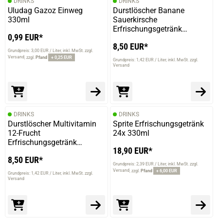
DRINKS
DRINKS
Uludag Gazoz Einweg
Durstlöscher Banane
330ml
Sauerkirsche
Erfrischungsgetränk
0,99 EUR*
12x500ml
8,50 EUR*
Grundpreis: 3,00 EUR / Liter
inkl. MwSt. zzgl.
Versand
zzgl.
Pfand
+ 0,25 EUR
Grundpreis: 1,42 EUR / Liter
inkl. MwSt. zzgl.
Versand
DRINKS
DRINKS
Durstlöscher Multivitamin
Sprite Erfrischungsgetränk
12-Frucht
24x 330ml
Erfrischungsgetränk
18,90 EUR*
12x500ml
8,50 EUR*
Grundpreis: 2,39 EUR / Liter
inkl. MwSt. zzgl.
Versand
zzgl.
Pfand
+ 6,00 EUR
Grundpreis: 1,42 EUR / Liter
inkl. MwSt. zzgl.
Versand