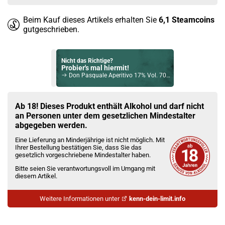
Beim Kauf dieses Artikels erhalten Sie
6,1
Steamcoins
gutgeschrieben.
Nicht das Richtige?
Probier's mal hiermit!
Don Pasquale Aperitivo 17% Vol. 700ml
Bock auf was Neues?
Check das mal!
Ab 18! Dieses Produkt enthält Alkohol und darf nicht
Glenallachie Bourbon Cask Whisky G&M Discovery 14 Jahre 43% Vol. 700ml
an Personen unter dem gesetzlichen Mindestalter
abgegeben werden.
Du willst Kröten sparen?
Eine Lieferung an Minderjährige ist nicht möglich. Mit
Schau mal hier!
Ihrer Bestellung bestätigen Sie, dass Sie das
Ijoy Luna 1,4ml 350mAh Pod System Kit Grün
gesetzlich vorgeschriebene Mindestalter haben.
Bitte seien Sie verantwortungsvoll im Umgang mit
diesem Artikel.
Weitere Informationen unter
kenn-dein-limit.info