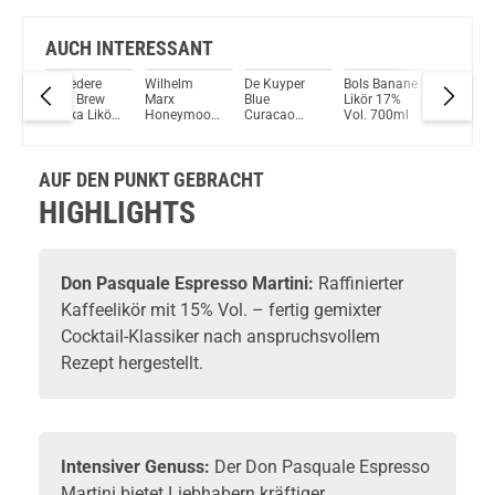
AUCH INTERESSANT
Luft
Belvedere
Wilhelm
De Kuyper
Bols Banane
Limonce
ikör
Dirty Brew
Marx
Blue
Likör 17%
DICAPRI
Vodka Likör
Honeymoon
Curacao
Vol. 700ml
Likör 30
30% Vol.
Honigliqueur
Likör 20%
Vol. 1L
700ml
im
Vol. 700ml
Eichenfass
AUF DEN PUNKT GEBRACHT
gereift 28%
Vol. 500ml
HIGHLIGHTS
Don Pasquale
Espresso Martini:
Raffinierter
Kaffeelikör
mit 15% Vol. – fertig gemixter
Cocktail-Klassiker nach anspruchsvollem
Rezept hergestellt.
Intensiver Genuss:
Der Don Pasquale Espresso
Martini bietet Liebhabern kräftiger