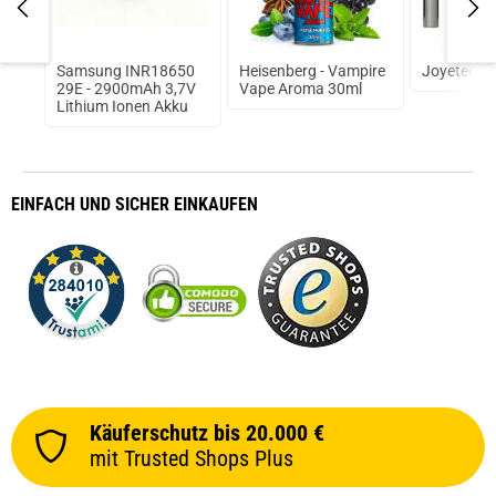
5 TC
Samsung INR18650
Heisenberg - Vampire
Joyetech 
29E - 2900mAh 3,7V
Vape Aroma 30ml
Lithium Ionen Akku
EINFACH
UND SICHER
EINKAUFEN
Käuferschutz bis 20.000 €
mit Trusted Shops Plus