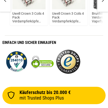
Uwell Crown 3 Coils 4
Uwell Crown 3 Coils 4
Brunhilde
id
Pack
Pack
Verdampfe
Verdampferköpfe
Verdampferköpfe
Vapefly &
0,25Ohm
0,5Ohm
103
EINFACH
UND SICHER
EINKAUFEN
Käuferschutz bis 20.000 €
mit Trusted Shops Plus