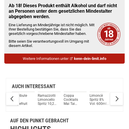
Bock auf was Neues?
Check das mal!
Ab 18! Dieses Produkt enthält Alkohol und darf nicht
Bottega Pomegranate Likör 20% Vol. 500ml
an Personen unter dem gesetzlichen Mindestalter
abgegeben werden.
Du willst Kröten sparen?
Eine Lieferung an Minderjährige ist nicht möglich. Mit
Schau mal hier!
Ihrer Bestellung bestätigen Sie, dass Sie das
Innokin Trine Pod System Kit Rot
gesetzlich vorgeschriebene Mindestalter haben.
Bitte seien Sie verantwortungsvoll im Umgang mit
diesem Artikel.
Weitere Informationen unter
kenn-dein-limit.info
AUCH INTERESSANT
Le Tribute
Ramazzotti
Coppa
Limoncè
Jack
Pink
Limoncello
Cocktails
Spritz 8%
Daniel's 
ix
Grapefruit
Spritz 10,2%
Mai Tai
Vol. 600ml
Berry
ränk
Vol. 600ml
Ready-to-
3er Pack
Mixgetr
3er Pack
drink 10%
10% Vol.
Vol. 700ml
AUF DEN PUNKT GEBRACHT