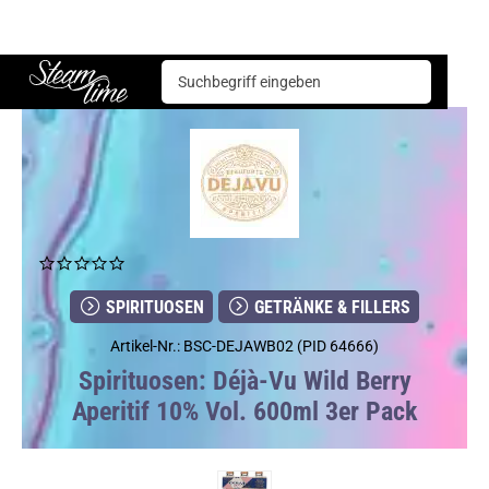
Spirituosen
Getränke & Fillers
Déjà-Vu Wild Berry Aperitif 10% Vol. 600ml 3er Pack
Steam time
SPIRITUOSEN
GETRÄNKE & FILLERS
Artikel-Nr.: BSC-DEJAWB02 (PID 64666)
Spirituosen: Déjà-Vu Wild Berry
Aperitif 10% Vol. 600ml 3er Pack