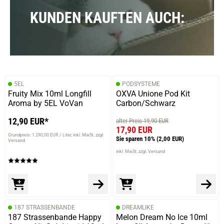
KUNDEN KAUFTEN AUCH:
5EL
PODSYSTEME
Fruity Mix 10ml Longfill
OXVA Unione Pod Kit
Aroma by 5EL VoVan
Carbon/Schwarz
12,90 EUR*
alter Preis 19,90 EUR
17,90 EUR
Grundpreis: 1.290,00 EUR / Liter
inkl. MwSt. zzgl.
Sie sparen 10%
(2,00 EUR)
Versand
inkl. MwSt. zzgl. Versand
187 STRASSENBANDE
DREAMLIKE
187 Strassenbande Happy
Melon Dream No Ice 10ml