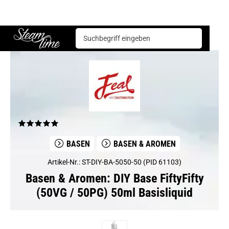
Basen & Aromen
Basen
DIY Base FiftyFifty (50VG / 50PG) 50ml Basisliquid
Steam time
BASEN
BASEN & AROMEN
Artikel-Nr.: ST-DIY-BA-5050-50 (PID 61103)
Basen & Aromen: DIY Base FiftyFifty
(50VG / 50PG) 50ml Basisliquid