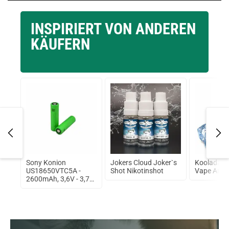
INSPIRIERT VON ANDEREN
KÄUFERN
y
Sony Konion
Jokers Cloud Joker`s
Koolada -
US18650VTC5A -
Shot Nikotinshot
Vape Arom
2600mAh, 3,6V - 3,7V
Flat Top 35A
ungeschützt