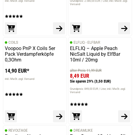
inkl. MwSt. zzgl. Versand
Grundpreis: 2.580,00 EUR / Liter
inkl. MwSt. zzgl.
Versand
COILS
ELFLIQ - ELFBAR
Voopoo PnP X Coils 5er
ELFLIQ – Apple Peach
Pack Verdampferköpfe
NicSalt Liquid by ElfBar
0,3Ohm
10ml / 20mg
14,90 EUR*
alter Preis 11,99 EUR
8,49 EUR
inkl. MwSt. zzgl. Versand
Sie sparen 29%
(3,50 EUR)
Grundpreis: 849,00 EUR / Liter
inkl. MwSt. zzgl.
Versand
REVOLTAGE
DREAMLIKE