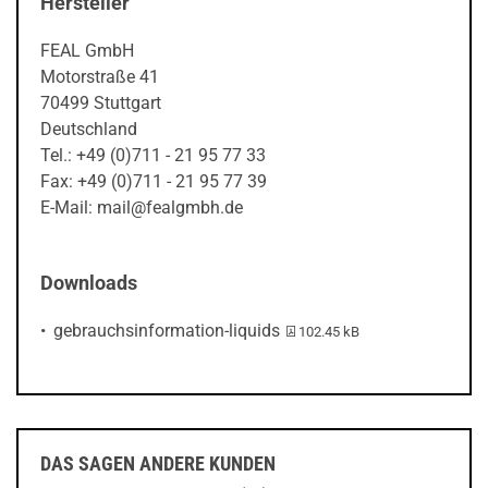
Hersteller
FEAL GmbH
Motorstraße 41
70499 Stuttgart
Deutschland
Tel.: +49 (0)711 - 21 95 77 33
Fax: +49 (0)711 - 21 95 77 39
E-Mail: mail@fealgmbh.de
Downloads
PDF-Datei:
gebrauchsinformation-liquids
102.45 kB
DAS SAGEN ANDERE KUNDEN