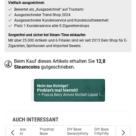
Vielfach ausgzeichnet:
Bewertet als „Ausgezeichnet” auf Trustami
Ausgezeichneter Trend Shop 2024
Ausgezeichneter Kundenservice und Kundenzufriedenheit
Platz 1 Kundenservice aller E-Zigarettenshops
Sorgenfrei und sicher bei Steam-Time einkaufen
Mit über 25.000 Artikeln und 6 Filialen sind wir seit 2015 Dein Shop für E-
Zigaretten, Spirituosen und Imported Sweets.
Beim Kauf dieses Artikels erhalten Sie
12,8
Steamcoins
gutgeschrieben.
Nicht das Richtige?
Probier's mal hiermit!
PopLiq Berry Amore NicSalt Liquid 10ml / 20mg
Bock auf was Neues?
Check das mal!
The Age of Vape Coco Banana Bliss Longfill Aroma
AUCH INTERESSANT
SC Base
Popdrop
DIY Base
DIY Base
DIY Base
Du willst Kröten sparen?
100ml
Base
Seventythirty
FiftyFifty
Fiftyfifty
Schau mal hier!