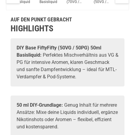
a
Basisliquid
Basisliquid
(70VG /
(50VG /
(50VG /
YiHi SX Auto Kit 1400mAh 3,5ml inkl. SX ADA Pod Tank Gunmetal
30PG)
50PG)
50PG)
140ml
100ml
140ml
Basisliquid
Basisliquid
Basisliq
AUF DEN PUNKT GEBRACHT
HIGHLIGHTS
DIY Base FiftyFifty (50VG / 50PG) 50ml
Basisliquid:
Perfektes Mischverhältnis aus VG &
PG für intensive Aromen, klaren Geschmack
und sanfte Dampfentwicklung – ideal für MTL-
Verdampfer & Pod-Systeme.
50 ml DIY-Grundlage:
Genug Inhalt für mehrere
Ansätze: Mixe deine Liquids individuell, ergänze
Nikotinshots oder Aromen – flexibel, effizient
und kostensparend.