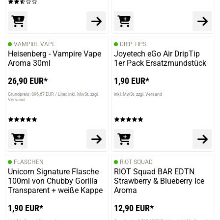
VAMPIRE VAPE
DRIP TIPS
Heisenberg - Vampire Vape
Joyetech eGo Air DripTip
Aroma 30ml
1er Pack Ersatzmundstück
26,90 EUR*
1,90 EUR*
Grundpreis: 896,67 EUR / Liter
inkl. MwSt. zzgl.
inkl. MwSt. zzgl. Versand
Versand
FLASCHEN
RIOT SQUAD
Unicorn Signature Flasche
RIOT Squad BAR EDTN
100ml von Chubby Gorilla
Strawberry & Blueberry Ice
Transparent + weiße Kappe
Aroma
1,90 EUR*
12,90 EUR*