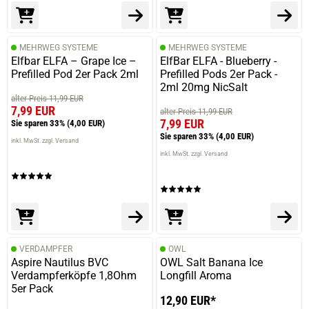
MEHRWEG SYSTEME
MEHRWEG SYSTEME
Elfbar ELFA – Grape Ice –
ElfBar ELFA - Blueberry -
Prefilled Pod 2er Pack 2ml
Prefilled Pods 2er Pack -
2ml 20mg NicSalt
alter Preis 11,99 EUR
7,99 EUR
alter Preis 11,99 EUR
7,99 EUR
Sie sparen 33%
(4,00 EUR)
Sie sparen 33%
(4,00 EUR)
inkl. MwSt. zzgl. Versand
inkl. MwSt. zzgl. Versand
VERDAMPFER
OWL
Aspire Nautilus BVC
OWL Salt Banana Ice
Verdampferköpfe 1,8Ohm
Longfill Aroma
5er Pack
12,90 EUR*