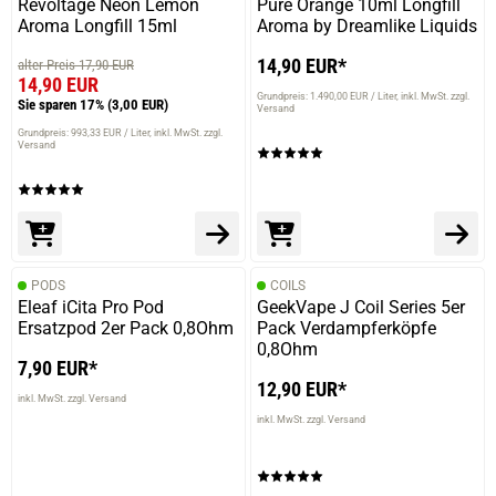
Revoltage Neon Lemon
Pure Orange 10ml Longfill
Aroma Longfill 15ml
Aroma by Dreamlike Liquids
14,90 EUR*
alter Preis 17,90 EUR
14,90 EUR
Grundpreis: 1.490,00 EUR / Liter
inkl. MwSt. zzgl.
Sie sparen 17%
(3,00 EUR)
Versand
Grundpreis: 993,33 EUR / Liter
inkl. MwSt. zzgl.
Versand
PODS
COILS
Eleaf iCita Pro Pod
GeekVape J Coil Series 5er
Ersatzpod 2er Pack 0,8Ohm
Pack Verdampferköpfe
0,8Ohm
7,90 EUR*
12,90 EUR*
inkl. MwSt. zzgl. Versand
inkl. MwSt. zzgl. Versand