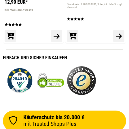
12,90 EUR*
Grundpreis: 1.290,00 EUR / Liter
inkl. MwSt. zzgl.
Versand
inkl. MwSt. zzgl. Versand
EINFACH
UND SICHER
EINKAUFEN
Käuferschutz bis 20.000 €
mit Trusted Shops Plus