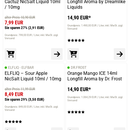
Cactuz NicSalt Liquid 10ml
Longfill Aroma by Dreamlike
/ 10mg
Liquids
14,90 EUR*
alter Preis 10,90 EUR
7,99 EUR
Grundpreis: 1.490,00 EUR / Liter
inkl. MwSt. zzgl.
Sie sparen 27%
(2,91 EUR)
Versand
Grundpreis: 799,00 EUR / Liter
inkl. MwSt. zzgl.
Versand
ELFLIQ - ELFBAR
DR.FROST
ELFLIQ – Sour Apple
Orange Mango ICE 14ml
NicSalt Liquid 10ml / 10mg
Longfill Aroma by Dr. Frost
14,90 EUR*
alter Preis 11,99 EUR
8,49 EUR
Grundpreis: 1.064,29 EUR / Liter
inkl. MwSt. zzgl.
Sie sparen 29%
(3,50 EUR)
Versand
Grundpreis: 849,00 EUR / Liter
inkl. MwSt. zzgl.
Versand