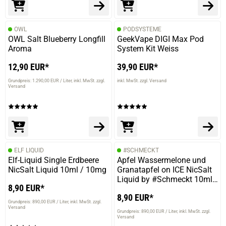
OWL
PODSYSTEME
OWL Salt Blueberry Longfill
GeekVape DIGI Max Pod
Aroma
System Kit Weiss
12,90 EUR*
39,90 EUR*
Grundpreis: 1.290,00 EUR / Liter
inkl. MwSt. zzgl.
inkl. MwSt. zzgl. Versand
Versand
prev
next
ELF LIQUID
#SCHMECKT
Elf-Liquid Single Erdbeere
Apfel Wassermelone und
NicSalt Liquid 10ml / 10mg
Granatapfel on ICE NicSalt
Liquid by #Schmeckt 10ml /
8,90 EUR*
10mg
8,90 EUR*
Grundpreis: 890,00 EUR / Liter
inkl. MwSt. zzgl.
Versand
Grundpreis: 890,00 EUR / Liter
inkl. MwSt. zzgl.
Versand