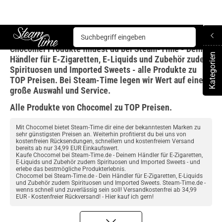
Chocomel
Chocomel Produkte findest du bei Steam-Time - Dein
Steam time
Kategorien
Händler für E-Zigaretten, E-Liquids und Zubehör zudem
To
Spirituosen und Imported Sweets - alle Produkte zu
TOP Preisen. Bei Steam-Time legen wir Wert auf eine
große Auswahl und Service.
Alle Produkte von Chocomel zu TOP Preisen.
Mit Chocomel bietet Steam-Time dir eine der bekanntesten Marken zu
sehr günstigsten Preisen an. Weiterhin profitierst du bei uns von
kostenfreien Rücksendungen, schnellem und kostenfreiem Versand
bereits ab nur 34,99 EUR Einkaufswert.
Kaufe Chocomel bei Steam-Time.de - Deinem Händler für E-Zigaretten,
E-Liquids und Zubehör zudem Spirituosen und Imported Sweets - und
erlebe das bestmögliche Produkterlebnis.
Chocomel bei Steam-Time.de - Dein Händler für E-Zigaretten, E-Liquids
und Zubehör zudem Spirituosen und Imported Sweets. Steam-Time.de -
wenns schnell und zuverlässig sein soll! Versandkostenfrei ab 34,99
EUR - Kostenfreier Rückversand! - Hier kauf ich gern!