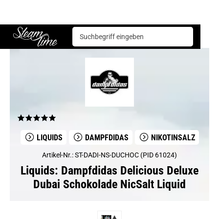
Liquids
Dampfdidas
Dampfdidas Delicious Deluxe Dubai Schokolade NicSalt Liquid
Steam time
LIQUIDS
DAMPFDIDAS
NIKOTINSALZ
Artikel-Nr.: ST-DADI-NS-DUCHOC (PID 61024)
Liquids: Dampfdidas Delicious Deluxe
Dubai Schokolade NicSalt Liquid