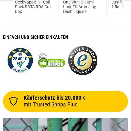
prev
next
ette
GeekVape 6in1 Coil
One Vanilla 10ml
Justfog Mi
Pack RDTA RDA Coil
LongFill Aroma by
1,5ml 650
Box
Dash Liquids
EINFACH
UND SICHER
EINKAUFEN
Käuferschutz bis 20.000 €
mit Trusted Shops Plus