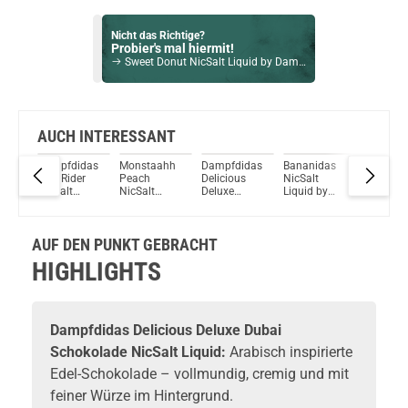
Nicht das Richtige?
Probier's mal hiermit!
Sweet Donut NicSalt Liquid by Dampfdidas 10ml / 10mg
Bock auf was Neues?
Check das mal!
Kokoszipfel 10ml 18mg NicSalt Liquid by Gangsterz
AUCH INTERESSANT
das
Dampfdidas
Monstaahh
Dampfdidas
Bananidas
Monsta
Du willst Kröten sparen?
Tide Rider
Peach
Delicious
NicSalt
Bromber
Schau mal hier!
NicSalt
NicSalt
Deluxe
Liquid by
NicSalt
Suorin Trio85 5ml 85 W Pod System Kit Blau
Liquid
Liquid by
Japanischer
Dampfdidas
Liquid b
Dampfdidas
Tee NicSalt
Dampfdi
Liquid
AUF DEN PUNKT GEBRACHT
HIGHLIGHTS
Dampfdidas Delicious Deluxe Dubai
Schokolade NicSalt Liquid:
Arabisch inspirierte
Edel-Schokolade – vollmundig, cremig und mit
feiner Würze im Hintergrund.