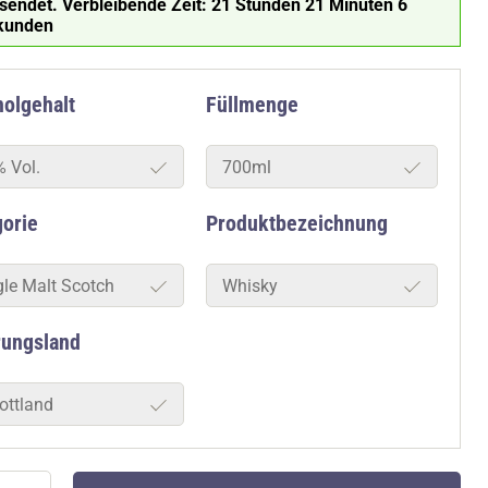
rsendet.
Verbleibende Zeit:
21 Stunden 21 Minuten 5
kunden
olgehalt
Füllmenge
% Vol.
700ml
gorie
Produktbezeichnung
gle Malt Scotch
Whisky
rungsland
ottland