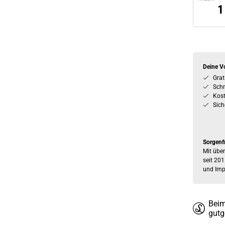
Deine Vo
Grat
Schn
Kos
Sich
Sorgenf
Mit über
seit 201
und Imp
Beim
gutg