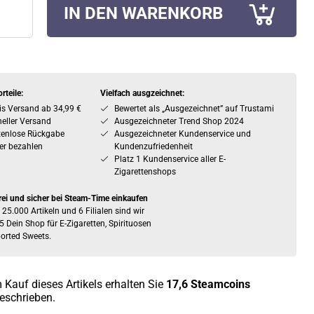
IN DEN WARENKORB
rteile:
Vielfach ausgzeichnet:
is Versand ab 34,99 €
Bewertet als „Ausgezeichnet” auf Trustami
eller Versand
Ausgezeichneter Trend Shop 2024
tenlose Rückgabe
Ausgezeichneter Kundenservice und
er bezahlen
Kundenzufriedenheit
Platz 1 Kundenservice aller E-
Zigarettenshops
rei und sicher bei Steam-Time einkaufen
 25.000 Artikeln und 6 Filialen sind wir
5 Dein Shop für E-Zigaretten, Spirituosen
orted Sweets.
 Kauf dieses Artikels erhalten Sie
17,6
Steamcoins
eschrieben.