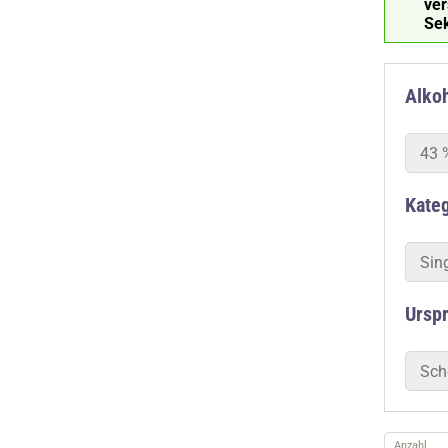
ve
Se
Alkoh
43 
Kate
Sin
Ursp
Sch
Anzahl