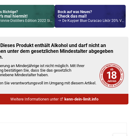
s Richtige?
Bock auf was Neues?
's mal hiermit!
Check das mal!
istillers Edition 2022 Single Malt Scotch Whisky 43% vol. 700ml
De Kuyper Blue Curacao Likör 20% Vol. 700ml
Kröten sparen?
l hier!
ch Pod System 1,5ml 500mAh Kit Silber
 Dieses Produkt enthält Alkohol und darf nicht an
en unter dem gesetzlichen Mindestalter abgegeben
n.
erung an Minderjährige ist nicht möglich. Mit Ihrer
ng bestätigen Sie, dass Sie das gesetzlich
riebene Mindestalter haben.
ien Sie verantwortungsvoll im Umgang mit diesem Artikel.
Weitere Informationen unter
kenn-dein-limit.info