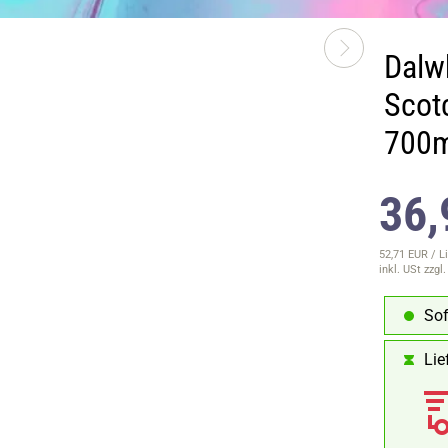
Dalw
Scot
700m
36,
52,71 EUR / Li
inkl. USt
zzgl
Sof
Lie