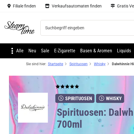
Filiale finden
Verkaufsautomaten finden
Gratis V
Steam time
Alle
Neu
Sale
E-Zigarette
Basen & Aromen
Liquids
Sie sind hier:
Startseite
Spirituosen
Whisky
SPIRITUOSEN
WHISKY
Spirituosen: Dalwh
700ml