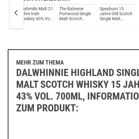
llow
Bushmills Malt 21
The Balvenie
Speyburn 15
cond
Jahre Irish
Portwood Single
Jahre Old Scotch
e Malt
Whiskey 40% Vol.
Malt Scotch
Single Malt
isky
700ml
Whisky 21 Jahre
Whisky 46% Vol.
00ml
40% Vol. 700ml
700ml
MEHR ZUM THEMA
DALWHINNIE HIGHLAND SING
MALT SCOTCH WHISKY 15 JA
43% VOL. 700ML, INFORMATI
ZUM PRODUKT: