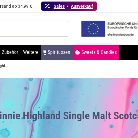
ersand ab 34,99 €
Sales
Ausverkauf
Zubehör
Weitere
Spirituosen
Sweets & Candies
Dalwhinnie Highland Single Malt Scotch Whisky 15 Jahre 43% Vol. 700ml
innie Highland Single Malt Scot