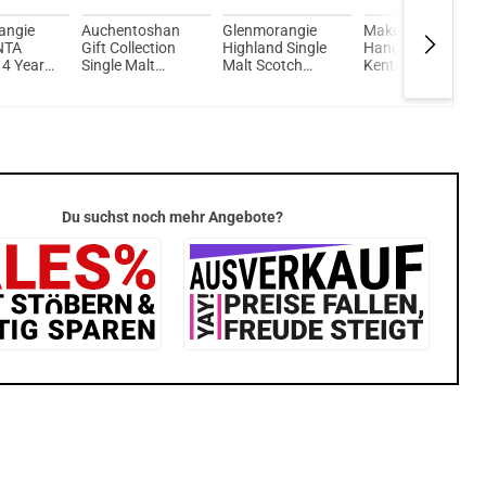
angie
Auchentoshan
Glenmorangie
Maker's Mark
NTA
Gift Collection
Highland Single
Handgemachter
4 Years
Single Malt
Malt Scotch
Kentucky
land
Scotch Whisky
Whisky 18 Jahre
Straight Bourbon
alt
40%-43% Vol.
43% Vol. 700ml
Whisky 45% Vol.
Whisky
150ml
700ml
 700ml
Du suchst noch mehr Angebote?