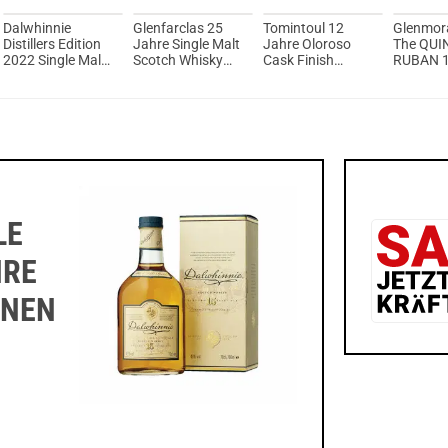
Dalwhinnie
Glenfarclas 25
Tomintoul 12
Glenmor
Distillers Edition
Jahre Single Malt
Jahre Oloroso
The QUI
2022 Single Malt
Scotch Whisky
Cask Finish
RUBAN 1
Scotch Whisky
43% Vol. 700ml
Single Malt
Old High
43% vol. 700ml
Scotch Whisky
Single M
40% Vol. 700ml
Scotch 
46% Vol.
LE
HRE
ONEN