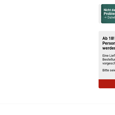
Nicht da
Probier
Dalwhinnie D
Du willst 
Schau ma
Asvape Tou
Ab 18!
Person
werde
Eine Lief
Bestellu
vorgesch
Bitte se