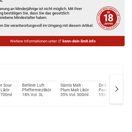
n.
erung an Minderjährige ist nicht möglich. Mit Ihrer
ng bestätigen Sie, dass Sie das gesetzlich
riebene Mindestalter haben.
ien Sie verantwortungsvoll im Umgang mit diesem Artikel.
Weitere Informationen unter
kenn-dein-limit.info
r Sour
Berliner Luft
Säntis Malt -
De Kuyper
Likör
Pfefferminzlikör
Plum Malt Likör
Passionfruit Likör
 700ml
18% Vol. 3L
35% Vol. 500ml
15% Vol. 700ml