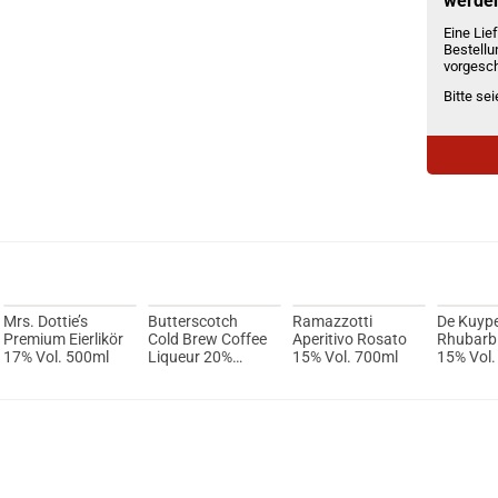
werde
Eine Lief
Bestellu
vorgesch
Bitte se
Mrs. Dottie’s
Butterscotch
Ramazzotti
De Kuype
Premium Eierlikör
Cold Brew Coffee
Aperitivo Rosato
Rhubarb 
17% Vol. 500ml
Liqueur 20%
15% Vol. 700ml
15% Vol.
500ml