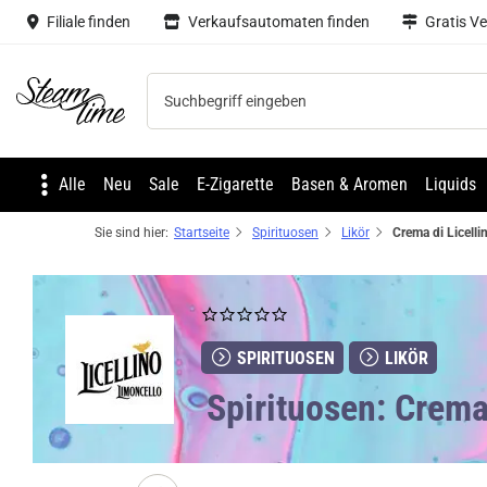
Filiale finden
Verkaufsautomaten finden
Gratis V
Steam time
Alle
Neu
Sale
E-Zigarette
Basen & Aromen
Liquids
Sie sind hier:
Startseite
Spirituosen
Likör
SPIRITUOSEN
LIKÖR
Spirituosen: Crema