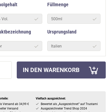
olgehalt
Füllmenge
 Vol.
500ml
uktbezeichnung
Ursprungsland
r
Italien
IN DEN WARENKORB
rteile:
Vielfach ausgzeichnet:
is Versand ab 34,99 €
Bewertet als „Ausgezeichnet” auf Trustami
eller Versand
Ausgezeichneter Trend Shop 2024