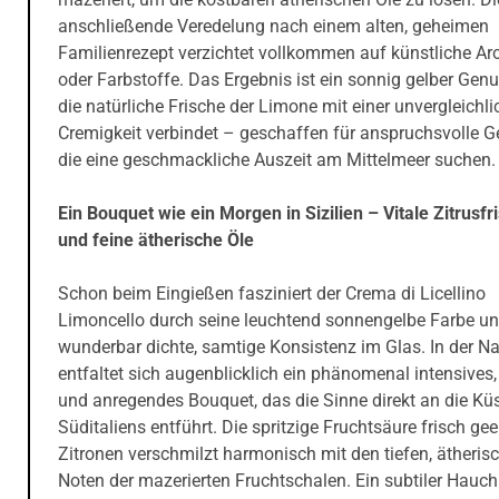
anschließende Veredelung nach einem alten, geheimen
Familienrezept verzichtet vollkommen auf künstliche A
oder Farbstoffe. Das Ergebnis ist ein sonnig gelber Genu
die natürliche Frische der Limone mit einer unvergleichl
Cremigkeit verbindet – geschaffen für anspruchsvolle G
die eine geschmackliche Auszeit am Mittelmeer suchen.
Ein Bouquet wie ein Morgen in Sizilien – Vitale Zitrusfr
und feine ätherische Öle
Schon beim Eingießen fasziniert der Crema di Licellino
Limoncello durch seine leuchtend sonnengelbe Farbe un
wunderbar dichte, samtige Konsistenz im Glas. In der N
entfaltet sich augenblicklich ein phänomenal intensives, 
und anregendes Bouquet, das die Sinne direkt an die Kü
Süditaliens entführt. Die spritzige Fruchtsäure frisch gee
Zitronen verschmilzt harmonisch mit den tiefen, ätheris
Noten der mazerierten Fruchtschalen. Ein subtiler Hauc