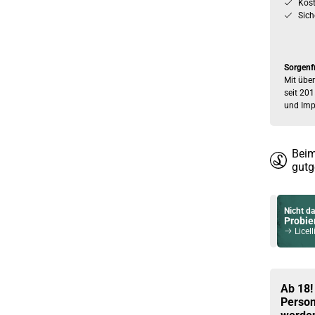
Kos
Sich
Sorgenf
Mit über
seit 201
und Imp
Beim
gutg
Nicht da
Probier
Licellin
Du willst 
Schau ma
Dovpo A
Ab 18!
Person