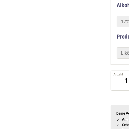
Alkoh
17%
Prod
Likö
Anzahl
Deine Vo
Grat
Schn