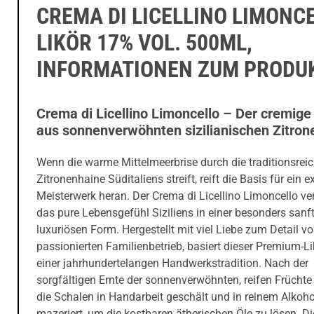
CREMA DI LICELLINO LIMONC
LIKÖR 17% VOL. 500ML,
INFORMATIONEN ZUM PRODU
Crema di Licellino Limoncello – Der cremig
aus sonnenverwöhnten sizilianischen Zitron
Wenn die warme Mittelmeerbrise durch die traditionsrei
Zitronenhaine Süditaliens streift, reift die Basis für ein e
Meisterwerk heran. Der Crema di Licellino Limoncello ve
das pure Lebensgefühl Siziliens in einer besonders sanft
luxuriösen Form. Hergestellt mit viel Liebe zum Detail v
passionierten Familienbetrieb, basiert dieser Premium-Li
einer jahrhundertelangen Handwerkstradition. Nach der
sorgfältigen Ernte der sonnenverwöhnten, reifen Frücht
die Schalen in Handarbeit geschält und in reinem Alkoho
mazeriert, um die kostbaren ätherischen Öle zu lösen. Di