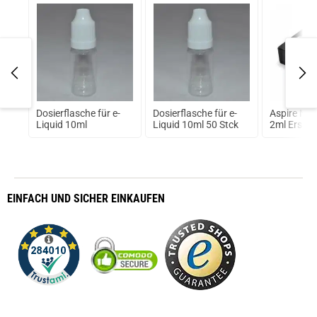
Dosierflasche für e-
Dosierflasche für e-
Aspire Nau
 von
Liquid 10ml
Liquid 10ml 50 Stck
2ml Ersatz
EINFACH
UND SICHER
EINKAUFEN