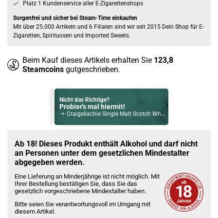
Platz 1 Kundenservice aller E-Zigarettenshops
Sorgenfrei und sicher bei Steam-Time einkaufen
Mit über 25.000 Artikeln und 6 Filialen sind wir seit 2015 Dein Shop für E-
Zigaretten, Spirituosen und Imported Sweets.
Beim Kauf dieses Artikels erhalten Sie
123,8
Steamcoins
gutgeschrieben.
Nicht das Richtige?
Probier's mal hiermit!
Craigellachie Single Malt Scotch Whisky 10 Jahre 46% Vol. 700ml
Bock auf was Neues?
Check das mal!
Ab 18! Dieses Produkt enthält Alkohol und darf nicht
Ramazzotti Limoncello Zitronenlikör 29% Vol. 700ml
an Personen unter dem gesetzlichen Mindestalter
abgegeben werden.
Du willst Kröten sparen?
Eine Lieferung an Minderjährige ist nicht möglich. Mit
Schau mal hier!
Ihrer Bestellung bestätigen Sie, dass Sie das
Asvape Touch Pod System 1,5ml 500mAh Kit Silber
gesetzlich vorgeschriebene Mindestalter haben.
Bitte seien Sie verantwortungsvoll im Umgang mit
diesem Artikel.