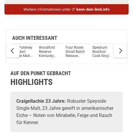
Weitere Informationen unter
kenn-dein-limit.info
AUCH INTERESSANT
Old Pulteney
Woodford
Four Roses
Speyburn
Edradou
Huddart
Reserve
Small Batch
Bourbon
Jahre
Single Malt
Kentucky
Release
Cask Single
2013/2
Scotch
Straight Rye
2025
Malt Scotch
Oloroso
48%
Whisky 46%
45,2% Vol.
Limited
Whisky 40%
Sherry B
ml
Vol. 700ml
700ml
Edition
Vol. 700ml
Batch No
AUF DEN PUNKT GEBRACHT
Kentucky
Single M
Straight
Scotch
HIGHLIGHTS
Bourbon
Whisky 
Whiskey
Vol. 70
54,5% Vol.
700ml
Craigellachie
23 Jahre:
Robuster Speyside
Single Malt, 23 Jahre gereift in amerikanischer
Eiche – Noten von Mirabelle, Feige und Rauch
für Kenner.