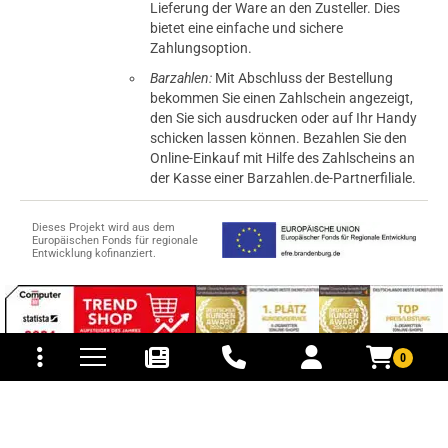
Lieferung der Ware an den Zusteller. Dies
bietet eine einfache und sichere
Zahlungsoption.
Barzahlen:
Mit Abschluss der Bestellung
bekommen Sie einen Zahlschein angezeigt,
den Sie sich ausdrucken oder auf Ihr Handy
schicken lassen können. Bezahlen Sie den
Online-Einkauf mit Hilfe des Zahlscheins an
der Kasse einer Barzahlen.de-Partnerfiliale.
Dieses Projekt wird aus dem
Europäischen Fonds für regionale
Entwicklung kofinanziert.
tomaten
fer- und Versandkosten
0
© 2015-2026 PB-ViGoods GmbH
*Preise inkl. Mehrwertsteuer, zzgl.
Versandkosten
.