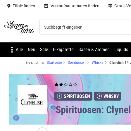
Filiale finden
Verkaufsautomaten finden
Gratis V
Steam time
Alle
Neu
Sale
E-Zigarette
Basen & Aromen
Liquids
Sie sind hier:
Startseite
Spirituosen
Whisky
SPIRITUOSEN
WHISKY
Spirituosen: Clyne