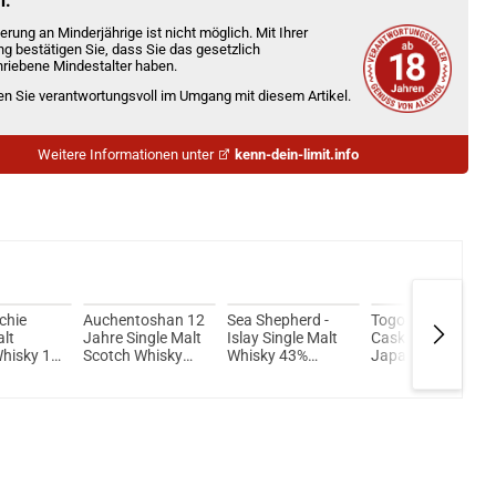
n.
erung an Minderjährige ist nicht möglich. Mit Ihrer
ng bestätigen Sie, dass Sie das gesetzlich
riebene Mindestalter haben.
ien Sie verantwortungsvoll im Umgang mit diesem Artikel.
Weitere Informationen unter
kenn-dein-limit.info
chie
Auchentoshan 12
Sea Shepherd -
Togouchi Beer
alt
Jahre Single Malt
Islay Single Malt
Cask Finish
hisky 17
Scotch Whisky
Whisky 43%
Japanese
% Vol.
40% Vol. 700ml
700ml
Blended Whisky
40% Vol. 700ml