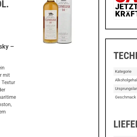
L.
sky –
TECH
ein
Kategorie
r mit
Alkoholgehal
 Textur
Ursprungsla
der
maritime
Geschmack
hston,
ern
LIEF