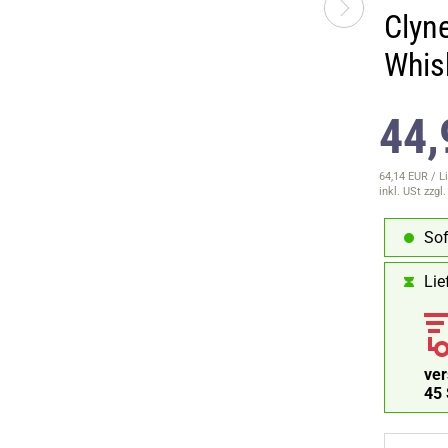
Clyne
Whis
44,
64,14 EUR / Li
inkl. USt
zzgl
Sof
Lie
ve
44