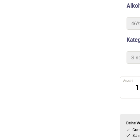
Alkoh
46%
Kate
Sin
Anzahl
Deine Vo
Grat
Schn