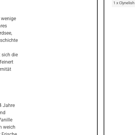
1 x Clynelis
r wenige
hres
rdsee,
eschichte
 sich die
einert
rnität
4 Jahre
und
anille
h weich
 Frische