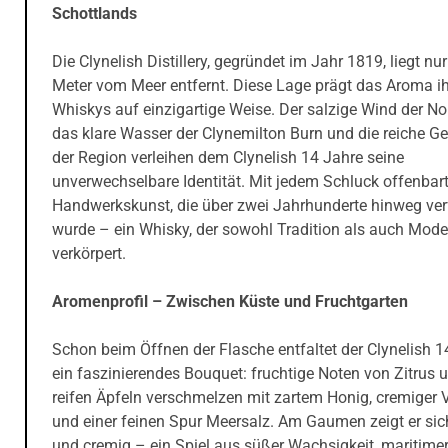
Schottlands
Die Clynelish Distillery, gegründet im Jahr 1819, liegt nu
Meter vom Meer entfernt. Diese Lage prägt das Aroma i
Whiskys auf einzigartige Weise. Der salzige Wind der No
das klare Wasser der Clynemilton Burn und die reiche G
der Region verleihen dem Clynelish 14 Jahre seine
unverwechselbare Identität. Mit jedem Schluck offenbart
Handwerkskunst, die über zwei Jahrhunderte hinweg verf
wurde – ein Whisky, der sowohl Tradition als auch Mode
verkörpert.
Aromenprofil – Zwischen Küste und Fruchtgarten
Schon beim Öffnen der Flasche entfaltet der Clynelish 1
ein faszinierendes Bouquet: fruchtige Noten von Zitrus 
reifen Äpfeln verschmelzen mit zartem Honig, cremiger V
und einer feinen Spur Meersalz. Am Gaumen zeigt er sic
und cremig – ein Spiel aus süßer Wachsigkeit, maritimer