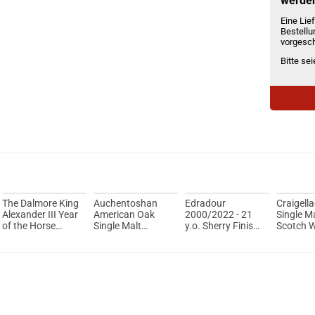
werde
Eine Lief
Bestellu
vorgesch
Bitte se
The Dalmore King
Auchentoshan
Edradour
Craigella
Alexander III Year
American Oak
2000/2022 - 21
Single M
of the Horse
Single Malt
y.o. Sherry Finish
Scotch W
Edition Single
Scotch Whisky
#3154+3155
Jahre 46
Malt Scotch
40% Vol. 700ml
Single Malt
700ml
Whisky 40% Vol.
Scotch Whisky
700ml
55.8% Vol. 700ml