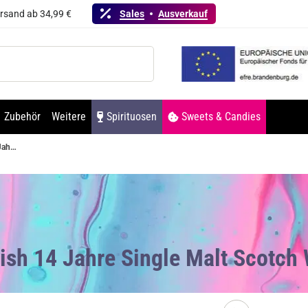
ersand ab 34,99 €
Sales
Ausverkauf
Zubehör
Weitere
Spirituosen
Sweets & Candies
Clynelish 14 Jahre Single Malt Scotch Whisky 46% Vol. 700ml
lish 14 Jahre Single Malt Scotch