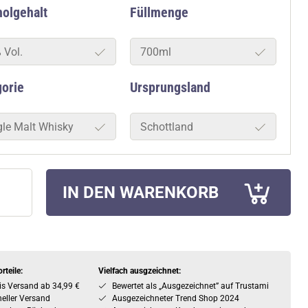
olgehalt
Füllmenge
 Vol.
700ml
gorie
Ursprungsland
gle Malt Whisky
Schottland
IN DEN WARENKORB
rteile:
Vielfach ausgzeichnet:
is Versand ab 34,99 €
Bewertet als „Ausgezeichnet” auf Trustami
eller Versand
Ausgezeichneter Trend Shop 2024