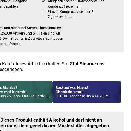
tenlose Rückgabe
Ausgezeichneter Kundenservice und
er bezahlen
Kundenzufriedenheit
Platz 1 Kundenservice aller E-
Zigarettenshops
rei und sicher bei Steam-Time einkaufen
 25.000 Artikeln und 6 Filialen sind wir
5 Dein Shop für E-Zigaretten, Spirituosen
orted Sweets.
 Kauf dieses Artikels erhalten Sie
21,4
Steamcoins
eschrieben.
s Richtige?
Bock auf was Neues?
's mal hiermit!
Check das mal!
ahre Xtra Old Particular 1997 Single Malt Scotch Whisky 47,5% Vol. 700ml
ETSU Japanese Gin 43% 700ml
Kröten sparen?
l hier!
Tech Magico 6,5ml Pod Rot
 Dieses Produkt enthält Alkohol und darf nicht an
en unter dem gesetzlichen Mindestalter abgegeben