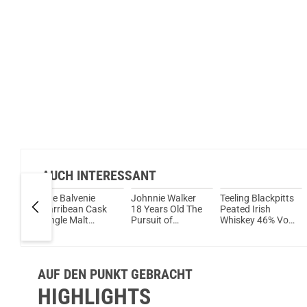
AUCH INTERESSANT
 Jahre
The Balvenie
Johnnie Walker
Teeling Blackpitts
Carribean Cask
18 Years Old The
Peated Irish
isky
Single Malt
Pursuit of
Whiskey 46% Vol.
00ml
Scotch Whisky 14
Ultimate Whisky
700ml
Jahre 43% Vol.
40% Vol. 700ml
700ml
AUF DEN PUNKT GEBRACHT
HIGHLIGHTS