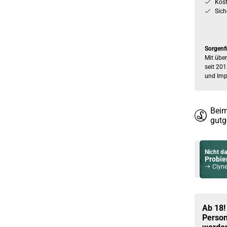
Kos
Sich
Sorgenf
Mit über
seit 201
und Imp
Beim
gutg
Nicht da
Probier
Clynelish 25 J
Du willst 
Schau ma
Horizon
Ab 18!
Person