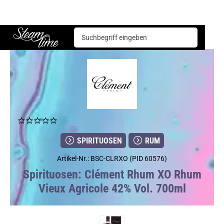
Spirituosen
Rum
Clément Rhum XO Rhum Vieux Agricole 42% Vol. 700ml
Steam time
SPIRITUOSEN
RUM
Artikel-Nr.: BSC-CLRXO (PID 60576)
Spirituosen: Clément Rhum XO Rhum
Vieux Agricole 42% Vol. 700ml