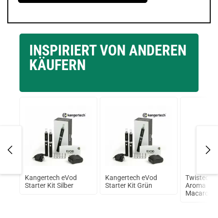
INSPIRIERT VON ANDEREN
KÄUFERN
4
Kangertech eVod
Kangertech eVod
Twisted V
Starter Kit Silber
Starter Kit Grün
Aroma 10m
Macaroon