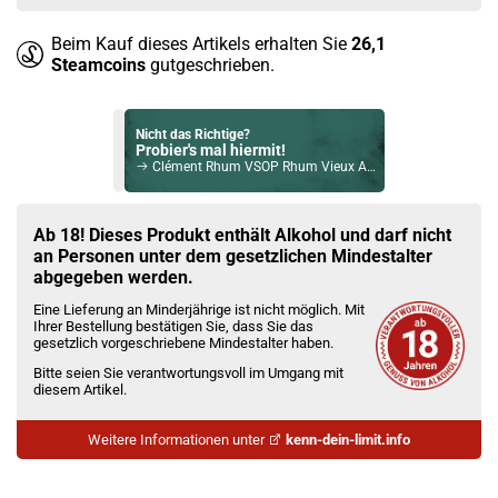
Beim Kauf dieses Artikels erhalten Sie
26,1
Steamcoins
gutgeschrieben.
Nicht das Richtige?
Probier's mal hiermit!
Clément Rhum VSOP Rhum Vieux Agricole 40% Vol. 700ml
Bock auf was Neues?
Check das mal!
Ab 18! Dieses Produkt enthält Alkohol und darf nicht
Sea Shepherd Gin 43,1% 700ml
an Personen unter dem gesetzlichen Mindestalter
abgegeben werden.
Du willst Kröten sparen?
Eine Lieferung an Minderjährige ist nicht möglich. Mit
Schau mal hier!
Ihrer Bestellung bestätigen Sie, dass Sie das
Ambition Mods Kil-Lite DNA 60 Mod Akkuträger Lila
gesetzlich vorgeschriebene Mindestalter haben.
Bitte seien Sie verantwortungsvoll im Umgang mit
diesem Artikel.
Weitere Informationen unter
kenn-dein-limit.info