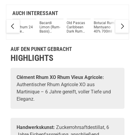
AUCH INTERESSANT
Ron
Bacardi
Old Pascas
Botucal Rum
SPIRITS
Quorhum 24
Limon (Rum-
Caribbean
Mantuano
OLD MA
er
Jahre
Basis)
Dark Rum
40% 700ml
Project 
iced
Origenes
27%Vol.
37,5% Vol.
– Leisur
l.
Rum 40%
700ml
1L
Harbour
Vol. 700ml
Rum 40
AUF DEN PUNKT GEBRACHT
Vol. 70
HIGHLIGHTS
Clément Rhum XO Rhum Vieux Agricole:
Authentischer Rhum Agricole XO aus
Martinique – 6 Jahre gereift, voller Tiefe und
Eleganz.
Handwerkskunst:
Zuckerrohrsaftdestillat, 6
Jahre Eichenfassreifung, anschließend