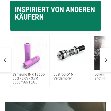
INSPIRIERT VON ANDEREN
KÄUFERN
Samsung INR 18650-
Justfog Q16
Jokers Clo
von
30Q - 3,6V - 3,7V,
Verdampfer
Shot Nikot
3000mAh 15A
ungeschützt Lithium
Ionen Akku