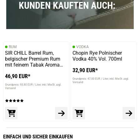
KUNDEN KAUFTEN AUCH:
RUM
VODKA
SIR CHILL Barrel Rum,
Chopin Rye Polnischer
belgischer Premium Rum
Vodka 40% Vol. 700ml
mit feinem Tabak Aroma
32,90 EUR*
37,78% Vol. 500ml
46,90 EUR*
Grundpreis: 47,00 EUR / Liter
inkl. MwSt. zzgl.
Versand
Grundpreis: 93,80 EUR / Liter
inkl. MwSt. zzgl.
Versand
EINFACH
UND SICHER
EINKAUFEN