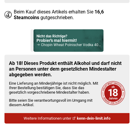
Beim Kauf dieses Artikels erhalten Sie
16,6
Steamcoins
gutgeschrieben.
Nicht das Richtige?
Probier's mal hiermit!
Chopin Wheat Polnischer Vodka 40% Vol. 700ml
Bock auf was Neues?
Check das mal!
Ab 18! Dieses Produkt enthält Alkohol und darf nicht
Tomintoul 14 Jahre NCF Single Malt Scotch Whisky 46% Vol. 700ml
an Personen unter dem gesetzlichen Mindestalter
abgegeben werden.
Du willst Kröten sparen?
Eine Lieferung an Minderjährige ist nicht möglich. Mit
Schau mal hier!
Ihrer Bestellung bestätigen Sie, dass Sie das
Dovpo Ayce Pro Pod System Kit Pink
gesetzlich vorgeschriebene Mindestalter haben.
Bitte seien Sie verantwortungsvoll im Umgang mit
diesem Artikel.
Weitere Informationen unter
kenn-dein-limit.info