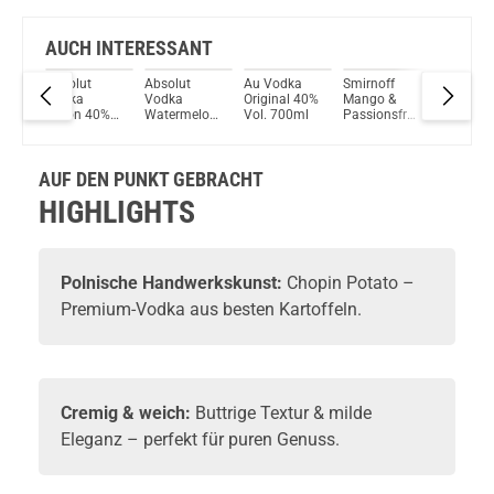
AUCH INTERESSANT
Absolut
Absolut
Au Vodka
Smirnoff
Chopin
e
Vodka
Vodka
Original 40%
Mango &
Blended
Citron 40%
Watermelon
Vol. 700ml
Passionsfruit
Gold
m
Vol. 1000ml
38% Vol.
Twist Spirit
Polnisch
7,5%
700ml
Drink 25 %
Vodka 
ml
Vol. 0,7L
Vol. 70
AUF DEN PUNKT GEBRACHT
HIGHLIGHTS
Polnische Handwerkskunst:
Chopin Potato –
Premium-Vodka aus besten Kartoffeln.
Cremig & weich:
Buttrige Textur & milde
Eleganz – perfekt für puren Genuss.