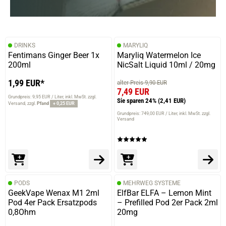
DRINKS
MARYLIQ
Fentimans Ginger Beer 1x
Maryliq Watermelon Ice
200ml
NicSalt Liquid 10ml / 20mg
1,99 EUR*
alter Preis 9,90 EUR
7,49 EUR
Grundpreis: 9,95 EUR / Liter
inkl. MwSt. zzgl.
Sie sparen 24%
(2,41 EUR)
Versand
zzgl.
Pfand
+ 0,25 EUR
Grundpreis: 749,00 EUR / Liter
inkl. MwSt. zzgl.
Versand
PODS
MEHRWEG SYSTEME
GeekVape Wenax M1 2ml
ElfBar ELFA – Lemon Mint
Pod 4er Pack Ersatzpods
– Prefilled Pod 2er Pack 2ml
0,8Ohm
20mg