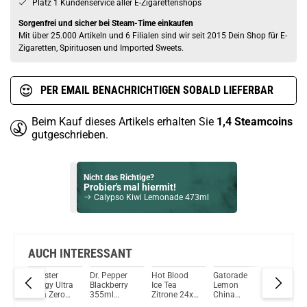
Platz 1 Kundenservice aller E-Zigarettenshops
Sorgenfrei und sicher bei Steam-Time einkaufen
Mit über 25.000 Artikeln und 6 Filialen sind wir seit 2015 Dein Shop für E-
Zigaretten, Spirituosen und Imported Sweets.
PER EMAIL BENACHRICHTIGEN SOBALD LIEFERBAR
Beim Kauf dieses Artikels erhalten Sie
1,4
Steamcoins
gutgeschrieben.
Nicht das Richtige?
Probier's mal hiermit!
Calypso Kiwi Lemonade 473ml
Bock auf was Neues?
Check das mal!
Ferrero Kinder Bueno 1x 43g
AUCH INTERESSANT
e
Monster
Dr. Pepper
Hot Blood
Gatorade
Red Bull
Du willst Kröten sparen?
e
Energy Ultra
Blackberry
Ice Tea
Lemon
Sugarfre
Schau mal hier!
n
Rosá Zero
355ml
Zitrone 24x
China
Energy D
Dovpo Ayce Pro Pod System Kit Blau
1ml
Sugar
Erfrischungsgetränk
330ml 22-
Hydration