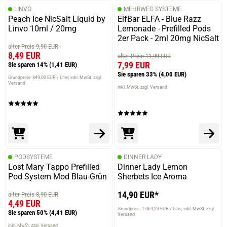
LINVO
MEHRWEG SYSTEME
Peach Ice NicSalt Liquid by
ElfBar ELFA - Blue Razz
Linvo 10ml / 20mg
Lemonade - Prefilled Pods
2er Pack - 2ml 20mg NicSalt
alter Preis 9,90 EUR
8,49 EUR
alter Preis 11,99 EUR
7,99 EUR
Sie sparen 14%
(1,41 EUR)
Sie sparen 33%
(4,00 EUR)
Grundpreis: 849,00 EUR / Liter
inkl. MwSt. zzgl.
Versand
inkl. MwSt. zzgl. Versand
PODSYSTEME
DINNER LADY
Lost Mary Tappo Prefilled
Dinner Lady Lemon
Pod System Mod Blau-Grün
Sherbets Ice Aroma
14,90 EUR*
alter Preis 8,90 EUR
4,49 EUR
Grundpreis: 1.064,29 EUR / Liter
inkl. MwSt. zzgl.
Sie sparen 50%
(4,41 EUR)
Versand
inkl. MwSt. zzgl. Versand