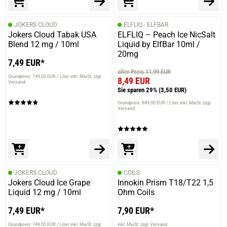
JOKERS CLOUD
ELFLIQ - ELFBAR
Jokers Cloud Tabak USA
ELFLIQ – Peach Ice NicSalt
Blend 12 mg / 10ml
Liquid by ElfBar 10ml /
20mg
7,49 EUR*
alter Preis 11,99 EUR
Grundpreis: 749,00 EUR / Liter
inkl. MwSt. zzgl.
8,49 EUR
Versand
Sie sparen 29%
(3,50 EUR)
Grundpreis: 849,00 EUR / Liter
inkl. MwSt. zzgl.
Versand
JOKERS CLOUD
COILS
Jokers Cloud Ice Grape
Innokin Prism T18/T22 1,5
Liquid 12 mg / 10ml
Ohm Coils
7,49 EUR*
7,90 EUR*
Grundpreis: 749,00 EUR / Liter
inkl. MwSt. zzgl.
inkl. MwSt. zzgl. Versand