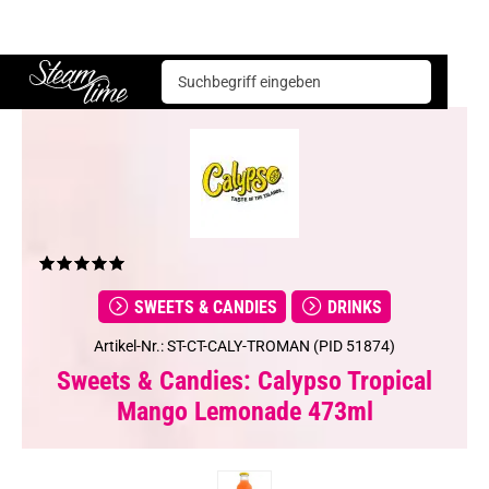
Sweets & Candies
Drinks
Calypso Tropical Mango Lemonade 473ml
Steam time
SWEETS & CANDIES
DRINKS
Artikel-Nr.: ST-CT-CALY-TROMAN (PID 51874)
Sweets & Candies: Calypso Tropical
Mango Lemonade 473ml