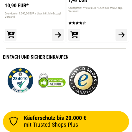
10,90 EUR*
Grundpreis: 749,00 EUR / Liter
inkl. MwSt. zzgl.
Versand
Grundpreis: 1.090,00 EUR / Liter
inkl. MwSt. zzgl.
Versand
EINFACH
UND SICHER
EINKAUFEN
Käuferschutz bis 20.000 €
mit Trusted Shops Plus