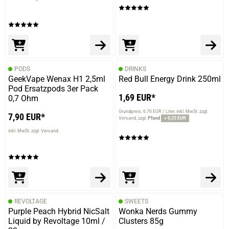
PODS
DRINKS
GeekVape Wenax H1 2,5ml
Red Bull Energy Drink 250ml
Pod Ersatzpods 3er Pack
1,69 EUR*
0,7 Ohm
Grundpreis: 6,76 EUR / Liter
inkl. MwSt. zzgl.
7,90 EUR*
Versand
zzgl.
Pfand
+ 0,25 EUR
inkl. MwSt. zzgl. Versand
REVOLTAGE
SWEETS
Purple Peach Hybrid NicSalt
Wonka Nerds Gummy
Liquid by Revoltage 10ml /
Clusters 85g