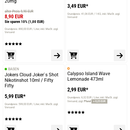
20mg
3,49 EUR*
alter Preis 9,90 EUR
Grundpreis: 41,06 EUR / 1 KG
inkl. MwSt. zzgl.
8,90 EUR
Versand
Sie sparen 10%
(1,00 EUR)
Grundpreis: 890,00 EUR / Liter
inkl. MwSt. zzgl.
Versand
BASEN
Calypso Island Wave
Jokers Cloud Joker`s Shot
Lemonade 473ml
Nikotinshot 10ml / Fifty
Fifty
2,99 EUR*
5,99 EUR*
Grundpreis: 6,32 EUR / Liter
inkl. MwSt. zzgl.
Versand
zzgl.
Pfand
+ 0,25 EUR
Grundpreis: 599,00 EUR / Liter
inkl. MwSt. zzgl.
Versand