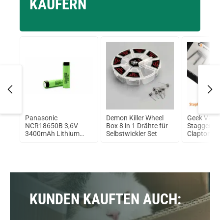
KÄUFERN
on
Panasonic
Demon Killer Wheel
Geek Vape
t
NCR18650B 3,6V
Box 8 in 1 Drähte für
Staggered
3400mAh Lithium
Selbstwickler Set
Clapton Co
Ionen Akku
Fertigwick
KUNDEN KAUFTEN AUCH: