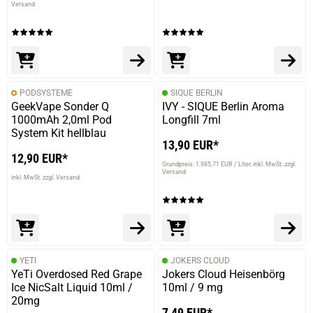
Versand
PODSYSTEME
SIQUE BERLIN
GeekVape Sonder Q
IVY - SIQUE Berlin Aroma
1000mAh 2,0ml Pod
Longfill 7ml
System Kit hellblau
13,90 EUR*
12,90 EUR*
prev
next
Grundpreis: 1.985,71 EUR / Liter
inkl. MwSt. zzgl.
Versand
inkl. MwSt. zzgl. Versand
YETI
JOKERS CLOUD
YeTi Overdosed Red Grape
Jokers Cloud Heisenbörg
Ice NicSalt Liquid 10ml /
10ml / 9 mg
20mg
7,49 EUR*