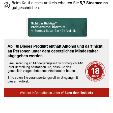
Beim Kauf dieses Artikels erhalten Sie
5,7
Steamcoins
gutgeschrieben.
Nicht das Richtige?
Probier's mal hiermit!
Bottega Bacur Gin 40% Vol. 1L
Bock auf was Neues?
Check das mal!
Ab 18! Dieses Produkt enthält Alkohol und darf nicht
Dictador 2 Masters Royal Tokaji 1982 Rum 44% Vol. 700ml
an Personen unter dem gesetzlichen Mindestalter
abgegeben werden.
Du willst Kröten sparen?
Eine Lieferung an Minderjährige ist nicht möglich. Mit
Schau mal hier!
Ihrer Bestellung bestätigen Sie, dass Sie das
OneVape Air MOD 60 1500mAh 6,0ml Pod Kit Blau
gesetzlich vorgeschriebene Mindestalter haben.
Bitte seien Sie verantwortungsvoll im Umgang mit
diesem Artikel.
Weitere Informationen unter
kenn-dein-limit.info