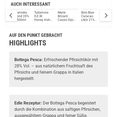
AUCH INTERESSANT
ster
Becherovka
Tullamore
Marie
Bols Blue
Bols
kör
Lemond 20%
D.E.W.
Brizard
Curacao
Strawber
Vol. 500ml
Honey Irish
Cassis Dijon
Likör 21%
Likör 17
Whiskey
Likör 15%
Vol. 700ml
Vol. 70
Likör 35%
Vol. 700ml
Vol. 700ml
AUF DEN PUNKT GEBRACHT
HIGHLIGHTS
Bottega
Pesca:
Erfrischender
Pfirsichlikör
mit
28% Vol. – aus natürlichem Fruchtsaft des
Pfirsichs und feinem Grappa in Italien
hergestellt.
Edle Rezeptur:
Der Bottega Pesca begeistert
durch die Kombination aus saftigen Pfirsichen,
ausgewähltem Grappa und feiner Süße.