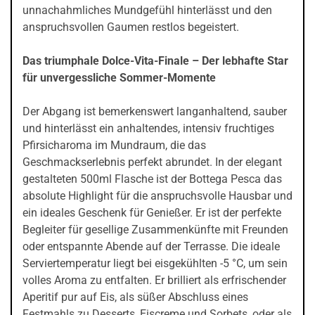
unnachahmliches Mundgefühl hinterlässt und den
anspruchsvollen Gaumen restlos begeistert.
Das triumphale Dolce-Vita-Finale – Der lebhafte Star
für unvergessliche Sommer-Momente
Der Abgang ist bemerkenswert langanhaltend, sauber
und hinterlässt ein anhaltendes, intensiv fruchtiges
Pfirsicharoma im Mundraum, die das
Geschmackserlebnis perfekt abrundet. In der elegant
gestalteten 500ml Flasche ist der Bottega Pesca das
absolute Highlight für die anspruchsvolle Hausbar und
ein ideales Geschenk für Genießer. Er ist der perfekte
Begleiter für gesellige Zusammenkünfte mit Freunden
oder entspannte Abende auf der Terrasse. Die ideale
Serviertemperatur liegt bei eisgekühlten -5 °C, um sein
volles Aroma zu entfalten. Er brilliert als erfrischender
Aperitif pur auf Eis, als süßer Abschluss eines
Festmahls zu Desserts, Eiscreme und Sorbets, oder als