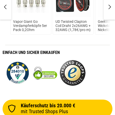
Vapor Giant Go
UD Twisted Clapton
GeekVape
Verdampferköpfe 5er
Coil Draht 2x26AWG +
Wickeldrah
l
Pack 0,2Ohm
32AWG (1,78€/pro m)
Nickeldrah
10m (0,59
EINFACH
UND SICHER
EINKAUFEN
Käuferschutz bis 20.000 €
mit Trusted Shops Plus