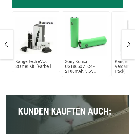
Kangertech eVod
Sony Konion
Kangertec
Starter Kit [[Farbe]]
US18650VTC4 -
Verdampfe
2100mAh, 3,6V
Pack)
ungeschützt
KUNDEN KAUFTEN AUCH: