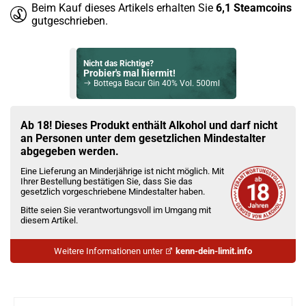
Beim Kauf dieses Artikels erhalten Sie
6,1
Steamcoins
gutgeschrieben.
Nicht das Richtige?
Probier's mal hiermit!
Bottega Bacur Gin 40% Vol. 500ml
Bock auf was Neues?
Check das mal!
Ab 18! Dieses Produkt enthält Alkohol und darf nicht
BrewDog Duo Spiced Rum 40% 700ml
an Personen unter dem gesetzlichen Mindestalter
abgegeben werden.
Du willst Kröten sparen?
Eine Lieferung an Minderjährige ist nicht möglich. Mit
Schau mal hier!
Ihrer Bestellung bestätigen Sie, dass Sie das
Ijoy Luna 1,4ml 350mAh Pod System Kit Ocean Blue
gesetzlich vorgeschriebene Mindestalter haben.
Bitte seien Sie verantwortungsvoll im Umgang mit
diesem Artikel.
Weitere Informationen unter
kenn-dein-limit.info