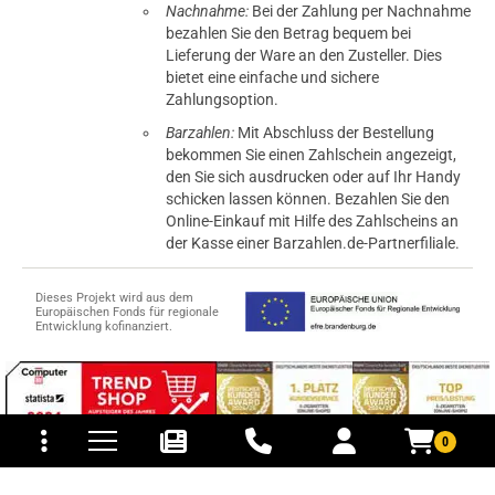
Nachnahme:
Bei der Zahlung per Nachnahme
bezahlen Sie den Betrag bequem bei
Lieferung der Ware an den Zusteller. Dies
bietet eine einfache und sichere
Zahlungsoption.
Barzahlen:
Mit Abschluss der Bestellung
bekommen Sie einen Zahlschein angezeigt,
den Sie sich ausdrucken oder auf Ihr Handy
schicken lassen können. Bezahlen Sie den
Online-Einkauf mit Hilfe des Zahlscheins an
der Kasse einer Barzahlen.de-Partnerfiliale.
Dieses Projekt wird aus dem
Europäischen Fonds für regionale
Entwicklung kofinanziert.
tomaten
fer- und Versandkosten
0
© 2015-2026 PB-ViGoods GmbH
*Preise inkl. Mehrwertsteuer, zzgl.
Versandkosten
.