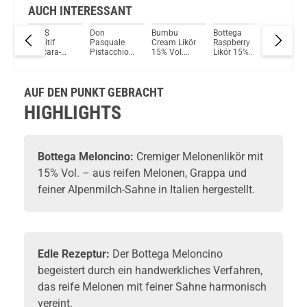
AUCH INTERESSANT
COPS
Don
Bumbu
Bottega
Berliner 
ikör
Aperitif
Pasquale
Cream Likör
Raspberry
Pfefferm
Cascara-
Pistacchio
15% Vol.
Likör 15%
18% Vol.
Grapefruit
Likör 17%
700ml
Vol. 500ml
700ml
17% vol.
Vol. 700ml
500ml
AUF DEN PUNKT GEBRACHT
HIGHLIGHTS
Bottega
Meloncino:
Cremiger
Melonenlikör
mit
15% Vol. – aus reifen Melonen, Grappa und
feiner Alpenmilch-Sahne in Italien hergestellt.
Edle Rezeptur:
Der Bottega Meloncino
begeistert durch ein handwerkliches Verfahren,
das reife Melonen mit feiner Sahne harmonisch
vereint.