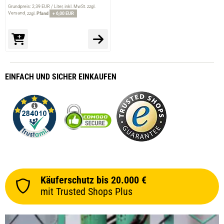
Grundpreis: 2,39 EUR / Liter
inkl. MwSt. zzgl.
Versand
zzgl.
Pfand
+ 6,00 EUR
EINFACH
UND SICHER
EINKAUFEN
Käuferschutz bis 20.000 €
mit Trusted Shops Plus