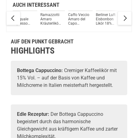
AUCH INTERESSANT
Don
Ramazzotti
Caffo Veccio
Berliner Luft
Ramazzo
ikör
Pasquale
Amaro
Amaro del
Eisbonbon
Crema
Espresso
Kräuterlikör
Capo
Likör 18%
Gelato a
Martini Likör
30% Vol.
Riserva
Vol. 700ml
Fragola
15% Vol.
700ml
Kräuterlikör
Vol. 70
700ml
37,5% Vol.
AUF DEN PUNKT GEBRACHT
700ml
HIGHLIGHTS
Bottega
Cappuccino:
Cremiger
Kaffeelikör
mit
15% Vol. – auf der Basis von Kaffee und
Milchcreme in Italien meisterhaft hergestellt.
Edle Rezeptur:
Der Bottega Cappuccino
begeistert durch das harmonische
Gleichgewicht aus kräftigem Kaffee und zarter
Milchkomplexität.