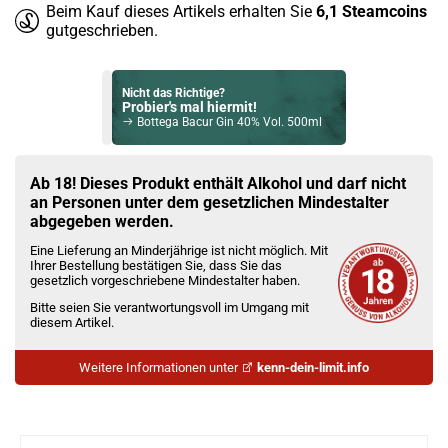
Beim Kauf dieses Artikels erhalten Sie
6,1
Steamcoins
gutgeschrieben.
Nicht das Richtige?
Probier's mal hiermit!
Bottega Bacur Gin 40% Vol. 500ml
Bock auf was Neues?
Check das mal!
Ab 18! Dieses Produkt enthält Alkohol und darf nicht
Wilhelm Marx Elderflower Gin 40% Vol. 700ml
an Personen unter dem gesetzlichen Mindestalter
abgegeben werden.
Du willst Kröten sparen?
Eine Lieferung an Minderjährige ist nicht möglich. Mit
Schau mal hier!
Ihrer Bestellung bestätigen Sie, dass Sie das
OneVape Air MOD 60 1500mAh 6,0ml Pod Kit Blau
gesetzlich vorgeschriebene Mindestalter haben.
Bitte seien Sie verantwortungsvoll im Umgang mit
diesem Artikel.
Weitere Informationen unter
kenn-dein-limit.info