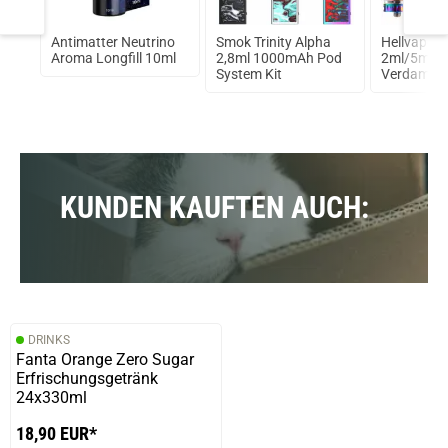
 SBS
Antimatter Neutrino
Smok Trinity Alpha
Hellvape R
Aroma Longfill 10ml
2,8ml 1000mAh Pod
2ml/5ml R
System Kit
Verdampfer
KUNDEN KAUFTEN AUCH:
DRINKS
Fanta Orange Zero Sugar
Erfrischungsgetränk
24x330ml
18,90 EUR*