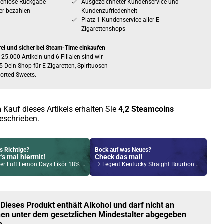
tenlose Rückgabe
Ausgezeichneter Kundenservice und
er bezahlen
Kundenzufriedenheit
Platz 1 Kundenservice aller E-
Zigarettenshops
rei und sicher bei Steam-Time einkaufen
 25.000 Artikeln und 6 Filialen sind wir
5 Dein Shop für E-Zigaretten, Spirituosen
orted Sweets.
 Kauf dieses Artikels erhalten Sie
4,2
Steamcoins
eschrieben.
s Richtige?
Bock auf was Neues?
's mal hiermit!
Check das mal!
r Luft Lemon Days Likör 18% Vol. 700ml
Legent Kentucky Straight Bourbon Whiskey 47% Vol. 700ml
Kröten sparen?
l hier!
 Trine Pod System Kit Rot
 Dieses Produkt enthält Alkohol und darf nicht an
en unter dem gesetzlichen Mindestalter abgegeben