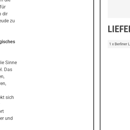
für
 dir
eude zu
LIEF
lgisches
1 x Berliner
die Sinne
l. Das
en,
ren,
kt sich
rt
er und