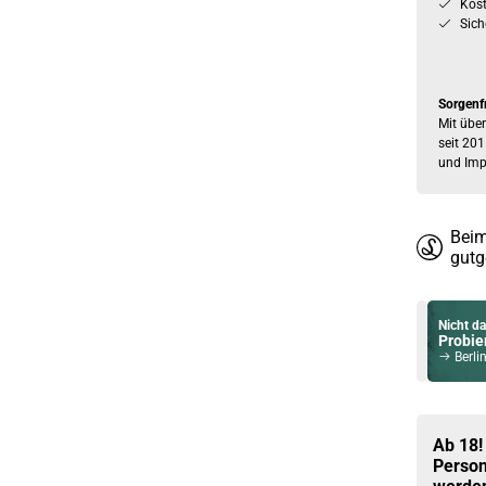
Kos
Sich
Sorgenf
Mit über
seit 201
und Imp
Beim
gutg
Nicht da
Probier
Berline
Du willst 
Schau ma
Innokin
Ab 18!
Person