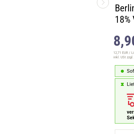
Berli
18% 
8,9
12,71 EUR / Li
inkl. USt
zzgl
Sof
Lie
ve
Se