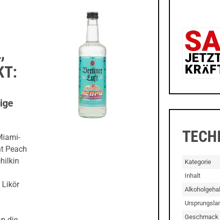
,
KT:
ige
TECH
Miami-
nt Peach
hilkin
Kategorie
Inhalt
 Likör
Alkoholgehal
Ursprungsla
Geschmack
n die