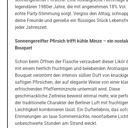
legendären 1980er Jahre, die mit angenehmen 18% Vol. 
echte Party-Stimmung sorgt. Vergiss den Alltag, schnapp
deine Freunde und genieße ein flüssiges Stück Lebensfr
jeder Jahreszeit.
Sonnengereifter Pfirsich trifft kühle Minze – ein nosta
Bouquet
Schon beim Öffnen der Flasche verzaubert dieser Likör 
mit einem herrlich fruchtigen und belebenden Aromaspie
Bouquet verströmt den intensiv süßen Duft von knackig
saftigen Pfirsichen, der auf elegante Weise von einer kla
erfrischenden Pfefferminznote untermalt wird. Diese
geschmackliche Zeitreise beweist einmal mehr, wie perfe
der traditionelle Charakter der Berliner Luft mit fruchtiger
Leichtigkeit kombinieren lässt. Ein Dufterlebnis, das sofo
Erinnerungen an laue Sommernächte, neonfarbene Licht
unbeschwerte Stunden am Strand weckt.