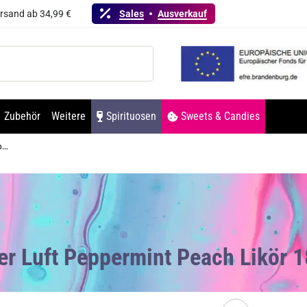
ersand ab 34,99 €
Sales
Ausverkauf
Zubehör
Weitere
Spirituosen
Sweets & Candies
Berliner Luft Peppermint Peach Likör 18% Vol. 700ml
ner Luft Peppermint Peach Likör 