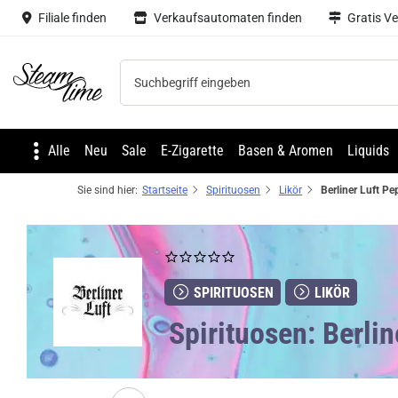
Filiale finden
Verkaufsautomaten finden
Gratis V
Steam time
Alle
Neu
Sale
E-Zigarette
Basen & Aromen
Liquids
Sie sind hier:
Startseite
Spirituosen
Likör
SPIRITUOSEN
LIKÖR
Spirituosen: Berli