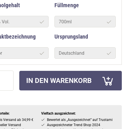
olgehalt
Füllmenge
 Vol.
700ml
uktbezeichnung
Ursprungsland
r
Deutschland
IN DEN WARENKORB
rteile:
Vielfach ausgzeichnet:
is Versand ab 34,99 €
Bewertet als „Ausgezeichnet” auf Trustami
eller Versand
Ausgezeichneter Trend Shop 2024