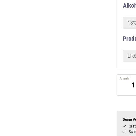
Alkoh
18%
Prod
Likö
Anzahl
Deine Vo
Grat
Schn