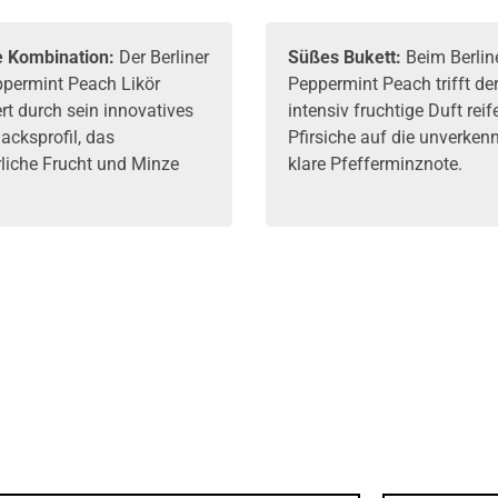
e Kombination:
Der Berliner
Süßes Bukett:
Beim Berlin
ppermint Peach Likör
Peppermint Peach trifft de
rt durch sein innovatives
intensiv fruchtige Duft reif
cksprofil, das
Pfirsiche auf die unverken
iche Frucht und Minze
klare Pfefferminznote.