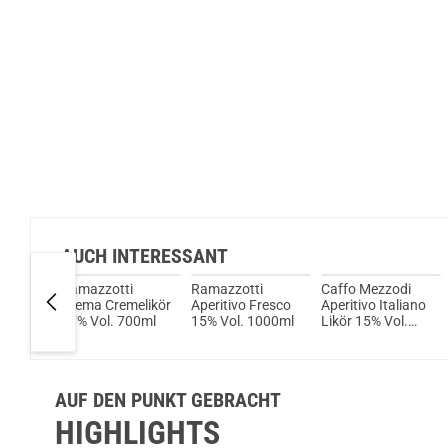
AUCH INTERESSANT
io
Ramazzotti
Ramazzotti
Caffo Mezzodi
 Capo
Crema Cremelikör
Aperitivo Fresco
Aperitivo Italiano
ition
17% Vol. 700ml
15% Vol. 1000ml
Likör 15% Vol.
ör 35%
700ml
AUF DEN PUNKT GEBRACHT
HIGHLIGHTS