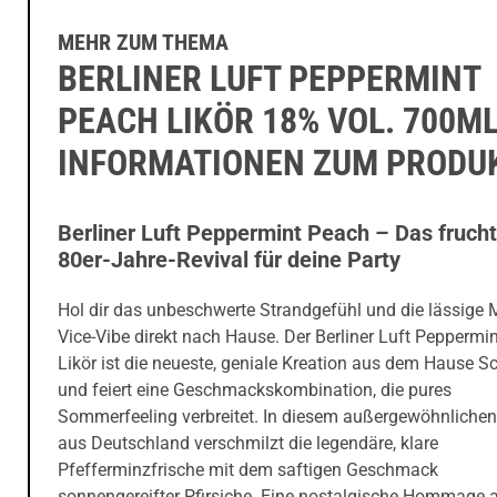
MEHR ZUM THEMA
BERLINER LUFT PEPPERMINT
PEACH LIKÖR 18% VOL. 700ML
INFORMATIONEN ZUM PRODU
Berliner Luft Peppermint Peach – Das frucht
80er-Jahre-Revival für deine Party
Hol dir das unbeschwerte Strandgefühl und die lässige 
Vice-Vibe direkt nach Hause. Der Berliner Luft Peppermi
Likör ist die neueste, geniale Kreation aus dem Hause Sc
und feiert eine Geschmackskombination, die pures
Sommerfeeling verbreitet. In diesem außergewöhnlichen
aus Deutschland verschmilzt die legendäre, klare
Pfefferminzfrische mit dem saftigen Geschmack
sonnengereifter Pfirsiche. Eine nostalgische Hommage a