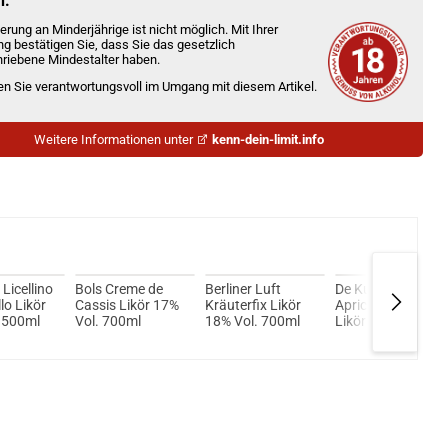
n.
erung an Minderjährige ist nicht möglich. Mit Ihrer
ng bestätigen Sie, dass Sie das gesetzlich
riebene Mindestalter haben.
ien Sie verantwortungsvoll im Umgang mit diesem Artikel.
Weitere Informationen unter
kenn-dein-limit.info
Licellino
Bols Creme de
Berliner Luft
De Kuyper
lo Likör
Cassis Likör 17%
Kräuterfix Likör
Apricot Brandy
 500ml
Vol. 700ml
18% Vol. 700ml
Likör 20% Vol.
700ml