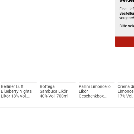
werde
Eine Lief
Bestellu
vorgesch
Bitte se
Berliner Luft
Bottega
Pallini Limoncello
Crema di 
Blueberry Nights
Sambuca Likör
Likör
Limoncel
Likör 18% Vol.
40% Vol. 700ml
Geschenkbox
17% Vol.
700ml
26% Vol. 500ml