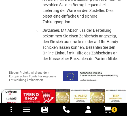
bezahlen Sie den Betrag bequem bei
Lieferung der Ware an den Zusteller. Dies
bietet eine einfache und sichere
Zahlungsoption.
Barzahlen:
Mit Abschluss der Bestellung
bekommen Sie einen Zahlschein angezeigt,
den Sie sich ausdrucken oder auf Ihr Handy
schicken lassen können. Bezahlen Sie den
Online-Einkauf mit Hilfe des Zahlscheins an
der Kasse einer Barzahlen.de-Partnerfiliale.
Dieses Projekt wird aus dem
Europäischen Fonds für regionale
Entwicklung kofinanziert.
tomaten
fer- und Versandkosten
0
© 2015-2026 PB-ViGoods GmbH
*Preise inkl. Mehrwertsteuer, zzgl.
Versandkosten
.