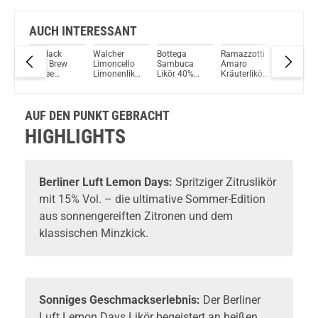
AUCH INTERESSANT
Luft
Mr Black
Walcher
Bottega
Ramazzotti
Marie
x
Cold Brew
Limoncello
Sambuca
Amaro
Brizard
%
Coffee
Limonenlikör
Likör 40%
Kräuterlikör
Anisette
ml
Kaffeelikör
25% Vol.
Vol. 700ml
30% Vol.
Likör 25
21 % Vol.
700ml
700ml
Vol. 70
700ml
AUF DEN PUNKT GEBRACHT
HIGHLIGHTS
Berliner Luft
Lemon Days:
Spritziger
Zitruslikör
mit 15% Vol. – die ultimative Sommer-Edition
aus sonnengereiften Zitronen und dem
klassischen Minzkick.
Sonniges Geschmackserlebnis:
Der Berliner
Luft Lemon Days Likör begeistert an heißen