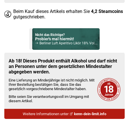
Beim Kauf dieses Artikels erhalten Sie
4,2
Steamcoins
gutgeschrieben.
Nicht das Richtige?
Probier's mal hiermit!
Berliner Luft Aperitivo Likör 18% Vol. 700ml
Bock auf was Neues?
Check das mal!
Ab 18! Dieses Produkt enthält Alkohol und darf nicht
The Glenturret 12 Jahre – 2025 Release Single Malt Scotch Whisky 46,2% Vol. 700ml
an Personen unter dem gesetzlichen Mindestalter
abgegeben werden.
Du willst Kröten sparen?
Eine Lieferung an Minderjährige ist nicht möglich. Mit
Schau mal hier!
Ihrer Bestellung bestätigen Sie, dass Sie das
Asvape Touch Pod System 1,5ml 500mAh Kit Silber
gesetzlich vorgeschriebene Mindestalter haben.
Bitte seien Sie verantwortungsvoll im Umgang mit
diesem Artikel.
Weitere Informationen unter
kenn-dein-limit.info