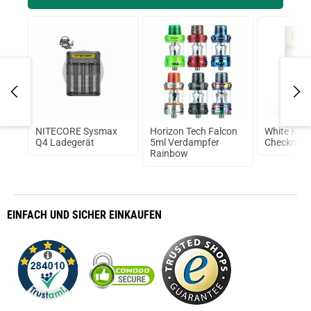
NITECORE Sysmax
Horizon Tech Falcon
White King
z
Q4 Ladegerät
5ml Verdampfer
Checkmat
Rainbow
EINFACH
UND SICHER
EINKAUFEN