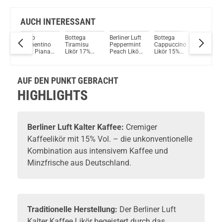
AUCH INTERESSANT
Caffo
Bottega
Berliner Luft
Bottega
Gaglian
ikör
Clementino
Tiramisu
Peppermint
Cappuccino
Limonce
della Piana
Likör 17%
Peach Likör
Likör 15%
Likör 28
Likör 30%
Vol. 500ml
18% Vol.
Vol. 500ml
Vol. 2L
Vol. 700ml
700ml
AUF DEN PUNKT GEBRACHT
HIGHLIGHTS
Berliner Luft
Kalter Kaffee:
Cremiger
Kaffeelikör
mit 15% Vol. – die unkonventionelle
Kombination aus intensivem Kaffee und
Minzfrische aus Deutschland.
Traditionelle Herstellung:
Der Berliner Luft
Kalter Kaffee Likör begeistert durch das