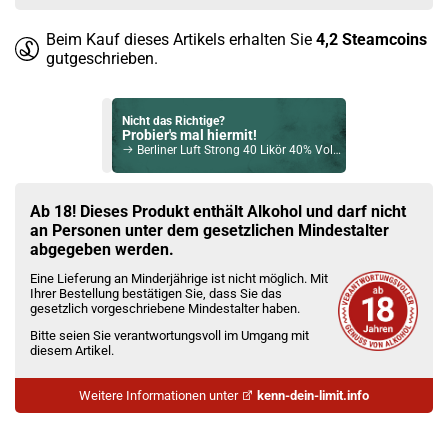
Beim Kauf dieses Artikels erhalten Sie
4,2
Steamcoins
gutgeschrieben.
Nicht das Richtige?
Probier's mal hiermit!
Berliner Luft Strong 40 Likör 40% Vol. 700ml
Bock auf was Neues?
Check das mal!
Ab 18! Dieses Produkt enthält Alkohol und darf nicht
Balvenie 12 Jahre Golden Cask Single Malt Scotch Whisky 43% Vol. 700ml
an Personen unter dem gesetzlichen Mindestalter
abgegeben werden.
Du willst Kröten sparen?
Eine Lieferung an Minderjährige ist nicht möglich. Mit
Schau mal hier!
Ihrer Bestellung bestätigen Sie, dass Sie das
Ijoy Luna 1,4ml 350mAh Pod System Kit Grün
gesetzlich vorgeschriebene Mindestalter haben.
Bitte seien Sie verantwortungsvoll im Umgang mit
diesem Artikel.
Weitere Informationen unter
kenn-dein-limit.info