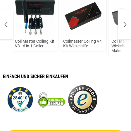
ion
Coil Master Coiling Kit
Coilmaster Coiling V4
Coil Maste
a
V3 - 6 in 1 Coiler
Kit Wickelhilfe
Wickelhilf
Maker
EINFACH
UND SICHER
EINKAUFEN