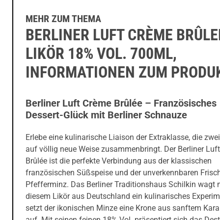
MEHR ZUM THEMA
BERLINER LUFT CRÈME BRÛLE
LIKÖR 18% VOL. 700ML,
INFORMATIONEN ZUM PRODU
Berliner Luft Crème Brûlée – Französisches
Dessert-Glück mit Berliner Schnauze
Erlebe eine kulinarische Liaison der Extraklasse, die zwe
auf völlig neue Weise zusammenbringt. Der Berliner Luf
Brûlée ist die perfekte Verbindung aus der klassischen
französischen Süßspeise und der unverkennbaren Frisc
Pfefferminz. Das Berliner Traditionshaus Schilkin wagt 
diesem Likör aus Deutschland ein kulinarisches Experi
setzt der ikonischen Minze eine Krone aus sanftem Kara
auf. Mit seinen feinen 18% Vol. präsentiert sich das Desti