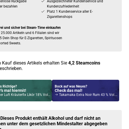
tenlose Rückgabe
Ausgezeichneter Kundenservice und
er bezahlen
Kundenzufriedenheit
Platz 1 Kundenservice aller E-
Zigarettenshops
rei und sicher bei Steam-Time einkaufen
 25.000 Artikeln und 6 Filialen sind wir
5 Dein Shop für E-Zigaretten, Spirituosen
orted Sweets.
 Kauf dieses Artikels erhalten Sie
4,2
Steamcoins
eschrieben.
s Richtige?
Bock auf was Neues?
's mal hiermit!
Check das mal!
r Luft Kräuterfix Likör 18% Vol. 700ml
Takamaka Extra Noir Rum 43 % Vol. 700ml
Kröten sparen?
l hier!
ch Pod System 1,5ml 500mAh Kit Rose-Gold
 Dieses Produkt enthält Alkohol und darf nicht an
en unter dem gesetzlichen Mindestalter abgegeben