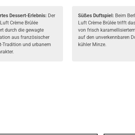
ertes Dessert-Erlebnis:
Der
Süßes Duftspiel:
Beim Berl
 Luft Crème Brûlée
Luft Crème Brûlée trifft d
ert durch die gewagte
von frisch karamellisierte
tion aus französischer
auf den unverkennbaren D
-Tradition und urbanem
kühler Minze.
rakter.