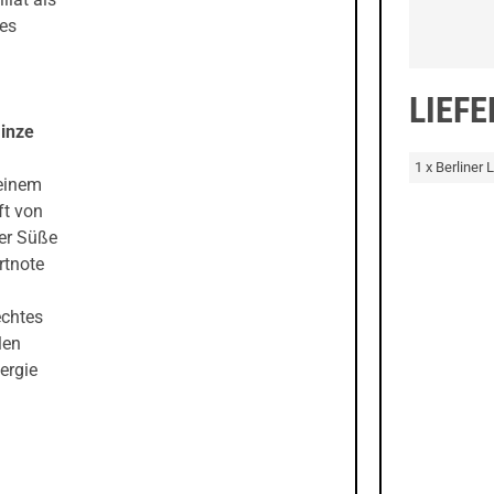
ges
LIEF
Minze
1 x Berliner
 einem
ft von
ger Süße
rtnote
echtes
len
ergie