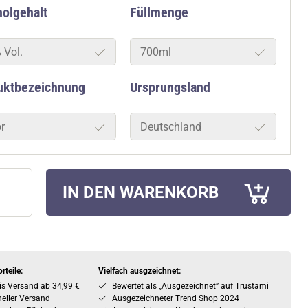
olgehalt
Füllmenge
 Vol.
700ml
uktbezeichnung
Ursprungsland
r
Deutschland
IN DEN WARENKORB
rteile:
Vielfach ausgzeichnet:
is Versand ab 34,99 €
Bewertet als „Ausgezeichnet” auf Trustami
eller Versand
Ausgezeichneter Trend Shop 2024