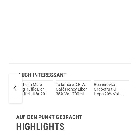
AUCH INTERESSANT
Sour
Wilhelm Marx
Tullamore D.E.W.
Becherovka
kör
EggTruffle Eier-
Café Honey Likör
Grapefruit &
00ml
Trüffel Likör 20%
35% Vol. 700ml
Hops 20% Vol.
Vol. 500ml
500ml
AUF DEN PUNKT GEBRACHT
HIGHLIGHTS