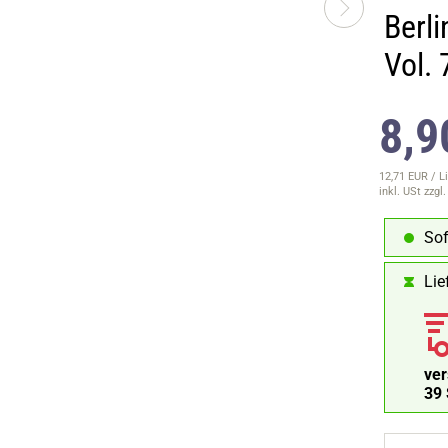
Berli
Vol.
8,9
12,71 EUR / Li
inkl. USt
zzgl
Sof
Lie
ve
38