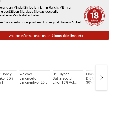
n.
erung an Minderjährige ist nicht möglich. Mit Ihrer
ng bestätigen Sie, dass Sie das gesetzlich
riebene Mindestalter haben.
ien Sie verantwortungsvoll im Umgang mit diesem Artikel.
Weitere Informationen unter
kenn-dein-limit.info
st Honey
Walcher
De Kuyper
Limoncello
ikör 35%
Limoncello
Butterscotch
DICAPRI Likör
ml
Limonenlikör 25%
Likör 15% Vol.
30% Vol. 500ml
Vol. 700ml
700ml