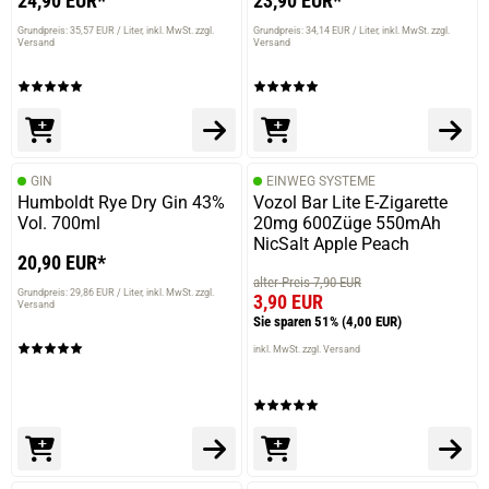
24,90 EUR*
23,90 EUR*
Grundpreis: 35,57 EUR / Liter
inkl. MwSt. zzgl.
Grundpreis: 34,14 EUR / Liter
inkl. MwSt. zzgl.
Versand
Versand
GIN
EINWEG SYSTEME
Humboldt Rye Dry Gin 43%
Vozol Bar Lite E-Zigarette
Vol. 700ml
20mg 600Züge 550mAh
NicSalt Apple Peach
20,90 EUR*
alter Preis 7,90 EUR
Grundpreis: 29,86 EUR / Liter
inkl. MwSt. zzgl.
3,90 EUR
Versand
Sie sparen 51%
(4,00 EUR)
inkl. MwSt. zzgl. Versand