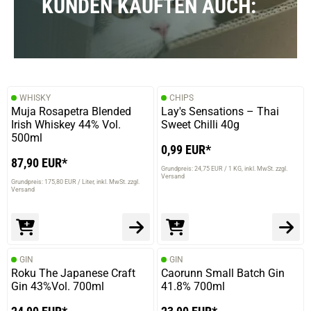
KUNDEN KAUFTEN AUCH:
WHISKY
CHIPS
Muja Rosapetra Blended
Lay's Sensations – Thai
Irish Whiskey 44% Vol.
Sweet Chilli 40g
500ml
0,99 EUR*
87,90 EUR*
Grundpreis: 24,75 EUR / 1 KG
inkl. MwSt. zzgl.
Versand
Grundpreis: 175,80 EUR / Liter
inkl. MwSt. zzgl.
Versand
GIN
GIN
Roku The Japanese Craft
Caorunn Small Batch Gin
Gin 43%Vol. 700ml
41.8% 700ml