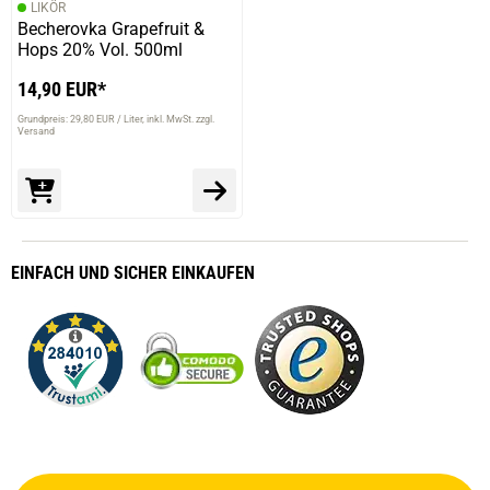
LIKÖR
Becherovka Grapefruit &
Hops 20% Vol. 500ml
14,90 EUR*
Grundpreis: 29,80 EUR / Liter
inkl. MwSt. zzgl.
Versand
EINFACH
UND SICHER
EINKAUFEN