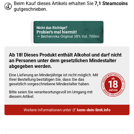
Beim Kauf dieses Artikels erhalten Sie
7,1
Steamcoins
gutgeschrieben.
Nicht das Richtige?
Probier's mal hiermit!
Becherovka Original 38% Vol. 700ml
Bock auf was Neues?
Check das mal!
Ab 18! Dieses Produkt enthält Alkohol und darf nicht
Copperhead The Original Gin 40,0% Vol. 500ml
an Personen unter dem gesetzlichen Mindestalter
abgegeben werden.
Du willst Kröten sparen?
Eine Lieferung an Minderjährige ist nicht möglich. Mit
Schau mal hier!
Ihrer Bestellung bestätigen Sie, dass Sie das
Vozol Whiz 40 Watt 4ml 1200mAh Pod System Kit Tide
gesetzlich vorgeschriebene Mindestalter haben.
Bitte seien Sie verantwortungsvoll im Umgang mit
diesem Artikel.
Weitere Informationen unter
kenn-dein-limit.info