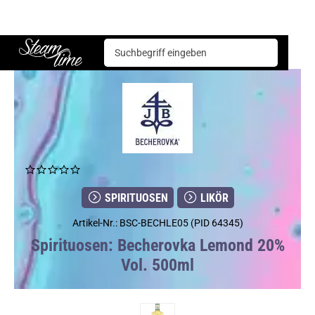
Spirituosen
Likör
Becherovka Lemond 20% Vol. 500ml
Steam time
SPIRITUOSEN
LIKÖR
Artikel-Nr.: BSC-BECHLE05 (PID 64345)
Spirituosen: Becherovka Lemond 20%
Vol. 500ml