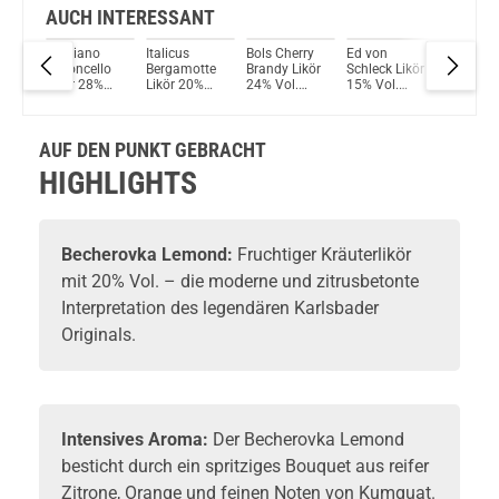
AUCH INTERESSANT
Gagliano
Italicus
Bols Cherry
Ed von
Bols Kir
Limoncello
Bergamotte
Brandy Likör
Schleck Likör
Likör 38
%
Likör 28%
Likör 20%
24% Vol.
15% Vol.
Vol. 70
ml
Vol. 700ml
Vol. 700ml
700ml
700ml
AUF DEN PUNKT GEBRACHT
HIGHLIGHTS
Becherovka
Lemond:
Fruchtiger
Kräuterlikör
mit 20% Vol. – die moderne und zitrusbetonte
Interpretation des legendären Karlsbader
Originals.
Intensives Aroma:
Der Becherovka Lemond
besticht durch ein spritziges Bouquet aus reifer
Zitrone, Orange und feinen Noten von Kumquat.