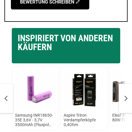
BEWERTUNG SCHREIBEN
INSPIRIERT VON ANDEREN
KÄUFERN
A
Samsung INR18650-
Aspire Triton
Eleaf iPo
35E 3,6V - 3,7V
Verdampferköpfe
80W TC Ak
3500mAh (Pluspol
0,4Ohm
flach)