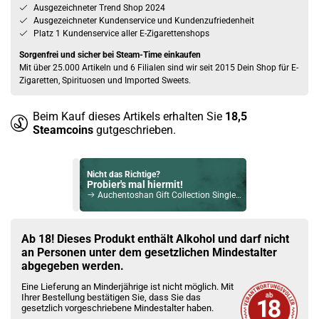
Ausgezeichneter Trend Shop 2024
Ausgezeichneter Kundenservice und Kundenzufriedenheit
Platz 1 Kundenservice aller E-Zigarettenshops
Sorgenfrei und sicher bei Steam-Time einkaufen
Mit über 25.000 Artikeln und 6 Filialen sind wir seit 2015 Dein Shop für E-
Zigaretten, Spirituosen und Imported Sweets.
Beim Kauf dieses Artikels erhalten Sie
18,5
Steamcoins
gutgeschrieben.
Nicht das Richtige?
Probier's mal hiermit!
Auchentoshan Gift Collection Single Malt Scotch Whisky 40%-43% Vol. 150ml
Bock auf was Neues?
Check das mal!
Ab 18! Dieses Produkt enthält Alkohol und darf nicht
BrewDog LoneWolf Cloudy Lemon Gin 40% 700ml
an Personen unter dem gesetzlichen Mindestalter
abgegeben werden.
Du willst Kröten sparen?
Eine Lieferung an Minderjährige ist nicht möglich. Mit
Schau mal hier!
Ihrer Bestellung bestätigen Sie, dass Sie das
Suorin Ace 2ml 1000mAh Pod Kit Weiss
gesetzlich vorgeschriebene Mindestalter haben.