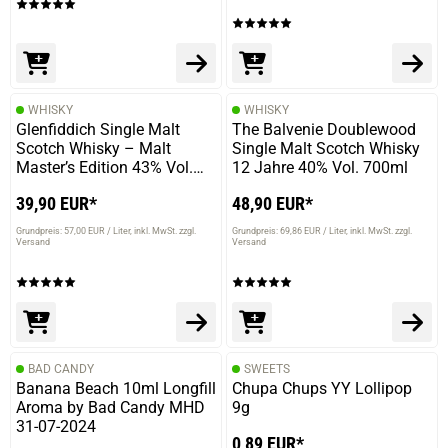
WHISKY
WHISKY
Glenfiddich Single Malt
The Balvenie Doublewood
Scotch Whisky – Malt
Single Malt Scotch Whisky
Master’s Edition 43% Vol.
12 Jahre 40% Vol. 700ml
700ml
39,90 EUR*
48,90 EUR*
Grundpreis: 57,00 EUR / Liter
inkl. MwSt. zzgl.
Grundpreis: 69,86 EUR / Liter
inkl. MwSt. zzgl.
Versand
Versand
BAD CANDY
SWEETS
Banana Beach 10ml Longfill
Chupa Chups YY Lollipop
Aroma by Bad Candy MHD
9g
31-07-2024
0,89 EUR*