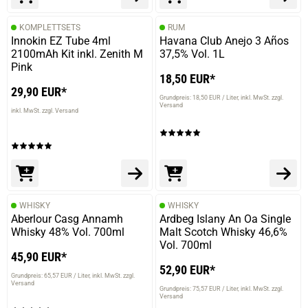
KOMPLETTSETS
RUM
Innokin EZ Tube 4ml
Havana Club Anejo 3 Años
2100mAh Kit inkl. Zenith M
37,5% Vol. 1L
Pink
18,50 EUR*
29,90 EUR*
Grundpreis: 18,50 EUR / Liter
inkl. MwSt. zzgl.
Versand
inkl. MwSt. zzgl. Versand
WHISKY
WHISKY
Aberlour Casg Annamh
Ardbeg Islany An Oa Single
Whisky 48% Vol. 700ml
Malt Scotch Whisky 46,6%
Vol. 700ml
45,90 EUR*
52,90 EUR*
Grundpreis: 65,57 EUR / Liter
inkl. MwSt. zzgl.
Versand
Grundpreis: 75,57 EUR / Liter
inkl. MwSt. zzgl.
Versand