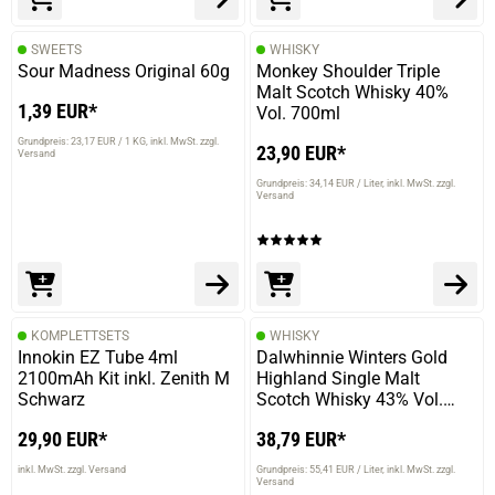
verifizierter Onlinekauf.
SWEETS
WHISKY
Die Bewertung erfolgte ohne Abgabe eines Kommentars
Sour Madness Original 60g
Monkey Shoulder Triple
Malt Scotch Whisky 40%
1,39 EUR*
Vol. 700ml
Grundpreis: 23,17 EUR / 1 KG
inkl. MwSt. zzgl.
23,90 EUR*
Versand
04.06.2024 — via
Trustedshops.de
Eduard K.
Grundpreis: 34,14 EUR / Liter
inkl. MwSt. zzgl.
Versand
verifizierter Onlinekauf.
Das Produkt war flüßig, hatte schöne Farbe, hat genau
die Wirkung erzielt, die ich erwartet hatte.
KOMPLETTSETS
WHISKY
Innokin EZ Tube 4ml
Dalwhinnie Winters Gold
06.05.2024 — via
Trustedshops.de
2100mAh Kit inkl. Zenith M
Highland Single Malt
Jörg S.
Schwarz
Scotch Whisky 43% Vol.
700ml
verifizierter Onlinekauf.
29,90 EUR*
38,79 EUR*
Die Bewertung erfolgte ohne Abgabe eines Kommentars
inkl. MwSt. zzgl. Versand
Grundpreis: 55,41 EUR / Liter
inkl. MwSt. zzgl.
Versand