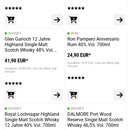
12.03.2024 — via
Trustedshops.de
Torsten G.
verifizierter Onlinekauf.
WHISKY
RUM
Glen Garioch 12 Jahre
Ron Pampero Aniversario
Lecker Tröpfchen, mit Charakter.
Highland Single Malt
Rum 40% Vol. 700ml
Scotch Whisky 48% Vol.
24,90 EUR*
700ml
41,90 EUR*
Grundpreis: 35,57 EUR / Liter
inkl. MwSt. zzgl.
14.02.2024 — via
Trustedshops.de
Versand
Grundpreis: 59,86 EUR / Liter
inkl. MwSt. zzgl.
Linus O.
Versand
verifizierter Onlinekauf.
Super lecker! Süßer aber ausgewogener rum.
WHISKY
WHISKY
Royal Lochnagar Highland
DALMORE Port Wood
31.01.2024 — via
Trustedshops.de
Single Malt Scotch Whisky
Reserve Single Malt Scotch
Olaf B.
12 Jahre 40% Vol. 700ml
Whisky 46,5% Vol. 700ml