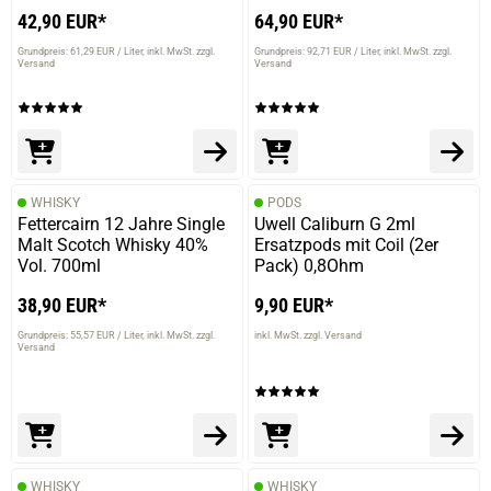
verifizierter Onlinekauf.
42,90 EUR*
64,90 EUR*
Sehr guter Stoff
Grundpreis: 61,29 EUR / Liter
inkl. MwSt. zzgl.
Grundpreis: 92,71 EUR / Liter
inkl. MwSt. zzgl.
Versand
Versand
14.11.2023 — via
Trustedshops.de
Olaf B.
verifizierter Onlinekauf.
WHISKY
PODS
Perfekter Single Malt
Fettercairn 12 Jahre Single
Uwell Caliburn G 2ml
Malt Scotch Whisky 40%
Ersatzpods mit Coil (2er
Vol. 700ml
Pack) 0,8Ohm
38,90 EUR*
9,90 EUR*
Grundpreis: 55,57 EUR / Liter
inkl. MwSt. zzgl.
inkl. MwSt. zzgl. Versand
Versand
WHISKY
WHISKY