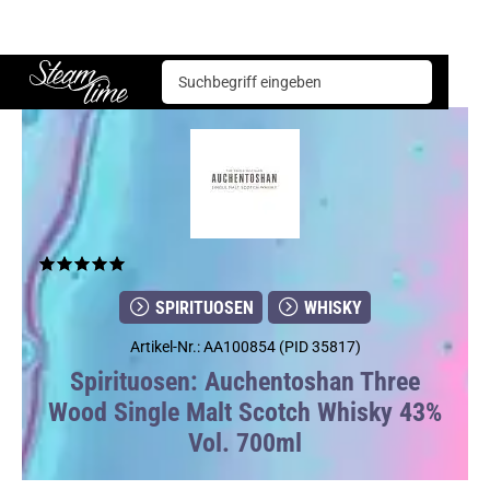
Spirituosen
Whisky
Auchentoshan Three Wood Single Malt Scotch Whisky 43% Vol. 700ml
Steam time
SPIRITUOSEN
WHISKY
Artikel-Nr.: AA100854 (PID 35817)
Spirituosen: Auchentoshan Three
Wood Single Malt Scotch Whisky 43%
Vol. 700ml