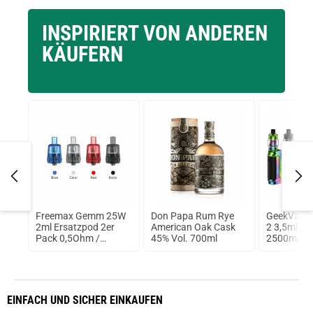
INSPIRIERT VON ANDEREN
KÄUFERN
Freemax Gemm 25W
Don Papa Rum Rye
GeekVape 
on
2ml Ersatzpod 2er
American Oak Cask
2 3,5ml 1
 2er
Pack 0,5Ohm /
45% Vol. 700ml
2500mAh Ki
Transparent
Nano 2 Ta
EINFACH
UND SICHER
EINKAUFEN