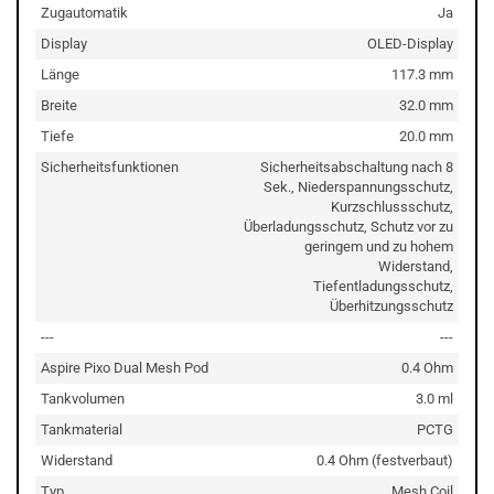
Zugautomatik
Ja
Display
OLED-Display
Länge
117.3 mm
Breite
32.0 mm
Tiefe
20.0 mm
Sicherheitsfunktionen
Sicherheitsabschaltung nach 8
Sek., Niederspannungsschutz,
Kurzschlussschutz,
Überladungsschutz, Schutz vor zu
geringem und zu hohem
Widerstand,
Tiefentladungsschutz,
Überhitzungsschutz
---
---
Aspire Pixo Dual Mesh Pod
0.4 Ohm
Tankvolumen
3.0 ml
Tankmaterial
PCTG
Widerstand
0.4 Ohm (festverbaut)
Typ
Mesh Coil