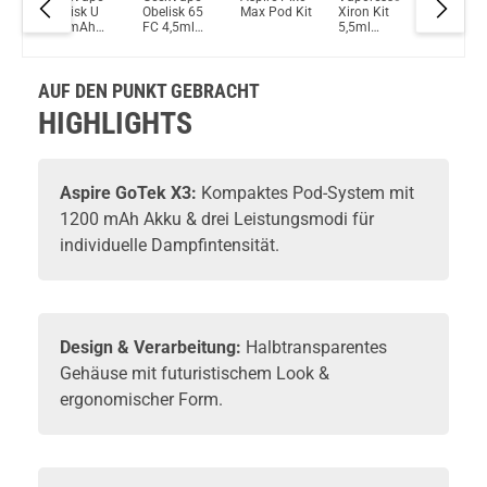
Du willst Kröten sparen?
Max
Obelisk U
Obelisk 65
Max Pod Kit
Xiron Kit
C 2ml
Schau mal hier!
tem
950mAh
FC 4,5ml
5,5ml
900mAh
Vaptio Pado Pod System Kit Lila
2,0ml Pod
2200mAh
1500mAh
Pod Sys
System Kit
Pod System
Pod System
Kit
Kit
Kit
AUF DEN PUNKT GEBRACHT
HIGHLIGHTS
Aspire
GoTek X3:
Kompaktes Pod-System mit
1200 mAh Akku & drei Leistungsmodi für
individuelle Dampfintensität.
Design & Verarbeitung:
Halbtransparentes
Gehäuse mit futuristischem Look &
ergonomischer Form.