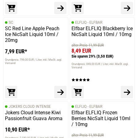
SC
ELFLIQ - ELFBAR
SC Red Line Apple Peach
Elfbar ELFLIQ Blackberry Ice
Ice NicSalt Liquid 10ml /
NicSalt Liquid 10ml / 10mg
20mg
alter Preis 11,99 EUR
8,49 EUR
7,99 EUR*
Sie sparen 29%
(3,50 EUR)
Grundpreis: 799,00 EUR / Liter
inkl. MwSt. zzgl.
Versand
Grundpreis: 849,00 EUR / Liter
inkl. MwSt. zzgl.
Versand
JOKERS CLOUD INTENSE
ELFLIQ - ELFBAR
Jokers Cloud Intense Kiwi
Elfbar ELFLIQ Frozen
Passionfruit Guava Aroma
Berries NicSalt Liquid 10ml
/ 10mg
10,90 EUR*
alter Preis 11,99 EUR
Grundpreis: 2.180,00 EUR / Liter
inkl. MwSt. zzgl.