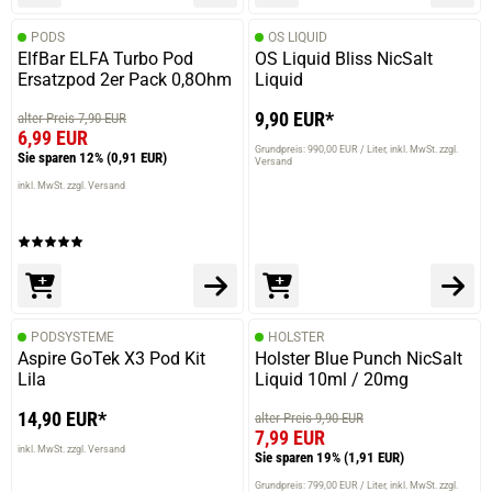
PODS
OS LIQUID
ElfBar ELFA Turbo Pod
OS Liquid Bliss NicSalt
Ersatzpod 2er Pack 0,8Ohm
Liquid
9,90 EUR*
alter Preis 7,90 EUR
6,99 EUR
Grundpreis: 990,00 EUR / Liter
inkl. MwSt. zzgl.
Sie sparen 12%
(0,91 EUR)
Versand
inkl. MwSt. zzgl. Versand
PODSYSTEME
HOLSTER
Aspire GoTek X3 Pod Kit
Holster Blue Punch NicSalt
Lila
Liquid 10ml / 20mg
14,90 EUR*
alter Preis 9,90 EUR
7,99 EUR
inkl. MwSt. zzgl. Versand
Sie sparen 19%
(1,91 EUR)
Grundpreis: 799,00 EUR / Liter
inkl. MwSt. zzgl.