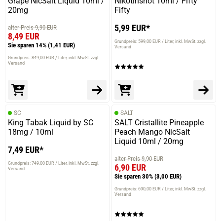
Grape NicSalt Liquid 10ml /
Nikotinshot 10ml / Fifty
20mg
Fifty
5,99 EUR*
alter Preis 9,90 EUR
8,49 EUR
Grundpreis: 599,00 EUR / Liter
inkl. MwSt. zzgl.
Sie sparen 14%
(1,41 EUR)
Versand
Grundpreis: 849,00 EUR / Liter
inkl. MwSt. zzgl.
Versand
SC
SALT
King Tabak Liquid by SC
SALT Cristallite Pineapple
18mg / 10ml
Peach Mango NicSalt
Liquid 10ml / 20mg
7,49 EUR*
alter Preis 9,90 EUR
Grundpreis: 749,00 EUR / Liter
inkl. MwSt. zzgl.
6,90 EUR
Versand
Sie sparen 30%
(3,00 EUR)
Grundpreis: 690,00 EUR / Liter
inkl. MwSt. zzgl.
Versand