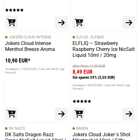
JOKERS CLOUD INTENSE
ELFLIQ - ELFBAR
Jokers Cloud Intense
ELFLIQ – Strawberry
Menthol Breeze Aroma
Raspberry Cherry Ice NicSalt
Liquid 10ml / 20mg
10,90 EUR*
alter Preis 11,99 EUR
Grundpreis: 2.180,00 EUR / Liter
inkl. MwSt. zzgl.
8,49 EUR
Versand
Sie sparen 29%
(3,50 EUR)
Grundpreis: 849,00 EUR / Liter
inkl. MwSt. zzgl.
Versand
DK SALTS
BASEN
DK Salts Dragon Razz
Jokers Cloud Joker`s Shot