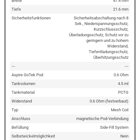
Breite
47.4 mm
Tiefe
21.6 mm
Sicherheitsfunktionen
Sicherheitsabschaltung nach 8
Sek., Niederspannungsschutz,
Kurzschlussschutz,
Überladungsschutz, Schutz vor zu
geringem und zu hohem
Widerstand,
Tiefentladungsschutz,
Überhitzungsschutz
---
---
Aspire GoTek Pod
0.6 Ohm
Tankvolumen
4.5 ml
Tankmaterial
PCTG
Widerstand
0.6 Ohm (festverbaut)
Typ
Mesh Coil
Anschluss
magnetische Pod-Verbindung
Befüllung
Side-Fill System
Selbstwickelmöglichkeit
Nein