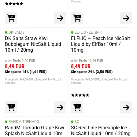
Versand
DK SALTS
ELFLIQ - ELFBAR
DK Salts Straw Kiwi
ELFLIQ – Peach Ice NicSalt
Bubblegum NicSalt Liquid
Liquid by ElfBar 10ml /
10ml / 20mg
10mg
alter Preis 9,90 EUR
alter Preis 11,99 EUR
8,49 EUR
8,49 EUR
Sie sparen 14%
(1,41 EUR)
Sie sparen 29%
(3,50 EUR)
Grundpreis: 849,00 EUR / Liter
inkl. MwSt. zzgl.
Grundpreis: 849,00 EUR / Liter
inkl. MwSt. zzgl.
Versand
Versand
RANDM TORNADO
SC
RandM Tornado Grape Kiwi
SC Red Line Pineapple Ice
Splash NicSalt Liquid 10ml
NicSalt Liquid 10ml / 20mg