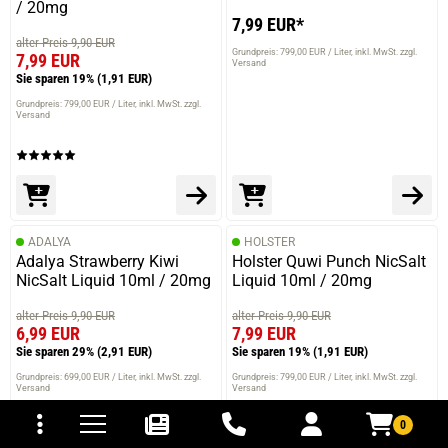
/ 20mg
7,99 EUR*
alter Preis 9,90 EUR
Grundpreis: 799,00 EUR / Liter
inkl. MwSt. zzgl.
7,99 EUR
Versand
Sie sparen 19%
(1,91 EUR)
Grundpreis: 799,00 EUR / Liter
inkl. MwSt. zzgl.
Versand
ADALYA
HOLSTER
Adalya Strawberry Kiwi
Holster Quwi Punch NicSalt
NicSalt Liquid 10ml / 20mg
Liquid 10ml / 20mg
alter Preis 9,90 EUR
alter Preis 9,90 EUR
6,99 EUR
7,99 EUR
Sie sparen 29%
(2,91 EUR)
Sie sparen 19%
(1,91 EUR)
Grundpreis: 699,00 EUR / Liter
inkl. MwSt. zzgl.
Grundpreis: 799,00 EUR / Liter
inkl. MwSt. zzgl.
tomaten
fer- und Versandkosten
Versand
Versand
0