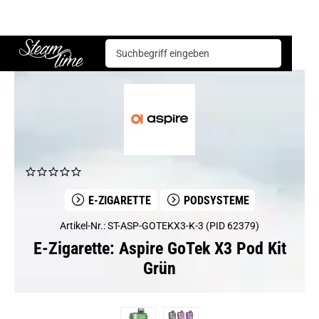
E-Zigarette
Podsysteme
Aspire GoTek X3 Pod Kit Grün
Steam time
E-ZIGARETTE
PODSYSTEME
Artikel-Nr.: ST-ASP-GOTEKX3-K-3 (PID 62379)
E-Zigarette: Aspire GoTek X3 Pod Kit
Grün