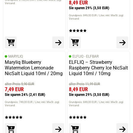
8,49 EUR
Versand
Sie sparen 29%
(3,50 EUR)
Grundpreis: 849,00 EUR / Liter
inkl. MwSt. zzgl.
Versand
MARYLIQ
ELFLIQ - ELFBAR
Maryliq Blueberry
ELFLIQ – Strawberry
Watermelon Lemonade
Raspberry Cherry Ice NicSalt
NicSalt Liquid 10ml / 20mg
Liquid 10ml / 10mg
alter Preis 9,90 EUR
alter Preis 11,99 EUR
7,49 EUR
8,49 EUR
Sie sparen 24%
(2,41 EUR)
Sie sparen 29%
(3,50 EUR)
Grundpreis: 749,00 EUR / Liter
inkl. MwSt. zzgl.
Grundpreis: 849,00 EUR / Liter
inkl. MwSt. zzgl.
Versand
Versand