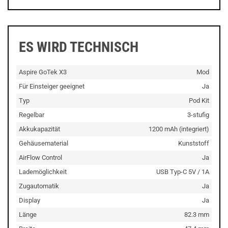
ES WIRD TECHNISCH
Aspire GoTek X3
Mod
Für Einsteiger geeignet
Ja
Typ
Pod Kit
Regelbar
3-stufig
Akkukapazität
1200 mAh (integriert)
Gehäusematerial
Kunststoff
AirFlow Control
Ja
Lademöglichkeit
USB Typ-C 5V / 1A
Zugautomatik
Ja
Display
Ja
Länge
82.3 mm