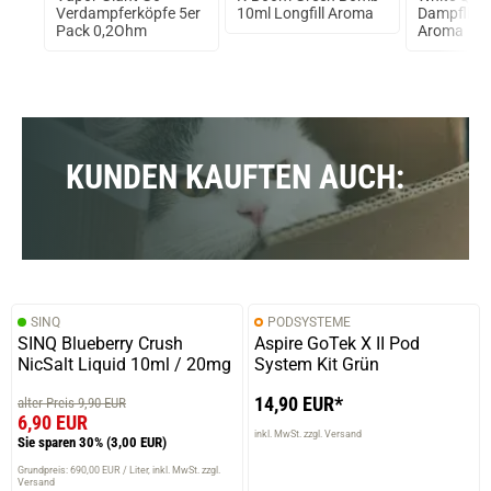
Verdampferköpfe 5er
10ml Longfill Aroma
Dampflion
Pack 0,2Ohm
Aroma
KUNDEN KAUFTEN AUCH:
SINQ
PODSYSTEME
SINQ Blueberry Crush
Aspire GoTek X II Pod
NicSalt Liquid 10ml / 20mg
System Kit Grün
14,90 EUR*
alter Preis 9,90 EUR
6,90 EUR
inkl. MwSt. zzgl. Versand
Sie sparen 30%
(3,00 EUR)
Grundpreis: 690,00 EUR / Liter
inkl. MwSt. zzgl.
Versand