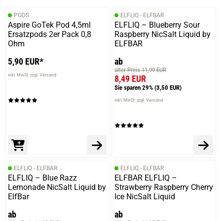
PODS
ELFLIQ - ELFBAR
Aspire GoTek Pod 4,5ml
ELFLIQ – Blueberry Sour
Ersatzpods 2er Pack 0,8
Raspberry NicSalt Liquid by
Ohm
ELFBAR
5,90 EUR*
ab
alter Preis 11,99 EUR
inkl. MwSt. zzgl. Versand
8,49 EUR
Sie sparen 29%
(3,50 EUR)
inkl. MwSt. zzgl. Versand
ELFLIQ - ELFBAR
ELFLIQ - ELFBAR
ELFLIQ – Blue Razz
ELFBAR ELFLIQ –
Lemonade NicSalt Liquid by
Strawberry Raspberry Cherry
ElfBar
Ice NicSalt Liquid
ab
ab