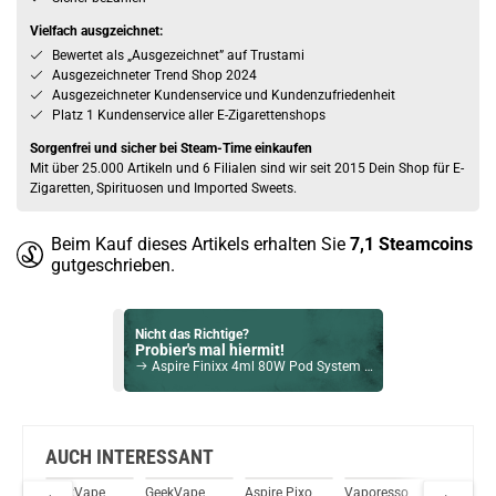
Vielfach ausgzeichnet:
Bewertet als „Ausgezeichnet” auf Trustami
Ausgezeichneter Trend Shop 2024
Ausgezeichneter Kundenservice und Kundenzufriedenheit
Platz 1 Kundenservice aller E-Zigarettenshops
Sorgenfrei und sicher bei Steam-Time einkaufen
Mit über 25.000 Artikeln und 6 Filialen sind wir seit 2015 Dein Shop für E-
Zigaretten, Spirituosen und Imported Sweets.
Beim Kauf dieses Artikels erhalten Sie
7,1
Steamcoins
gutgeschrieben.
Nicht das Richtige?
Probier's mal hiermit!
Aspire Finixx 4ml 80W Pod System Kit Grau
Bock auf was Neues?
Check das mal!
Innokin Kroma-R 4ml 80W Kit inkl. Innokin Zlide Tank Silber
AUCH INTERESSANT
GeekVape
GeekVape
Aspire Pixo
Vaporesso
OXVA Xl