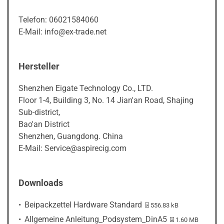
Telefon: 06021584060
E-Mail: info@ex-trade.net
Hersteller
Shenzhen Eigate Technology Co., LTD.
Floor 1-4, Building 3, No. 14 Jian'an Road, Shajing
Sub-district,
Bao'an District
Shenzhen, Guangdong. China
E-Mail: Service@aspirecig.com
Downloads
PDF-Datei:
Beipackzettel Hardware Standard
556.83 kB
PDF-Datei:
Allgemeine Anleitung_Podsystem_DinA5
1.60 MB