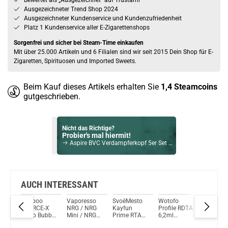
Bewertet als „Ausgezeichnet” auf Trustami
Ausgezeichneter Trend Shop 2024
Ausgezeichneter Kundenservice und Kundenzufriedenheit
Platz 1 Kundenservice aller E-Zigarettenshops
Sorgenfrei und sicher bei Steam-Time einkaufen
Mit über 25.000 Artikeln und 6 Filialen sind wir seit 2015 Dein Shop für E-
Zigaretten, Spirituosen und Imported Sweets.
Beim Kauf dieses Artikels erhalten Sie
1,4
Steamcoins
gutgeschrieben.
Nicht das Richtige?
Probier's mal hiermit!
Aspire BVC Verdampferkopf 5er Set (1.6 Ohm)
Bock auf was Neues?
Check das mal!
Demon Killer Raging Fire Coil Fertigwickelung Typ D
AUCH INTERESSANT
ick
Voopoo
Vaporesso
SvoëMesto
Wotofo
Thunder
Du willst Kröten sparen?
0er
UFORCE-X
NRG / NRG
Kayfun
Profile RDTA
x Coiltur
Schau mal hier!
Nano Bubble
Mini / NRG
Prime RTA
6,2ml
AN RTA
Dovpo Ayce Pro Pod System Kit Blau
Ersatzglas
SE
Extension
Ersatzglas
Ersatzgl