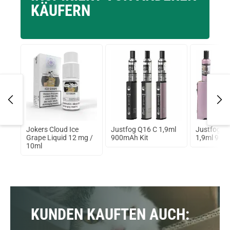
KÄUFERN
4ml
Jokers Cloud Ice
Justfog Q16 C 1,9ml
Justfog Q
Grape Liquid 12 mg /
900mAh Kit
1,9ml 900
10ml
KUNDEN KAUFTEN AUCH: