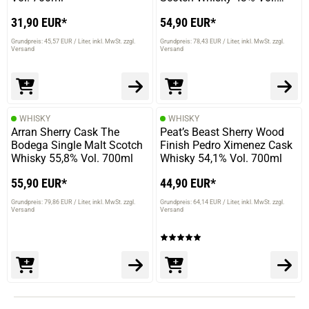
700ml
31,90 EUR*
54,90 EUR*
Grundpreis: 45,57 EUR / Liter
inkl. MwSt. zzgl.
Grundpreis: 78,43 EUR / Liter
inkl. MwSt. zzgl.
Versand
Versand
WHISKY
WHISKY
Arran Sherry Cask The
Peat’s Beast Sherry Wood
Bodega Single Malt Scotch
Finish Pedro Ximenez Cask
Whisky 55,8% Vol. 700ml
Whisky 54,1% Vol. 700ml
55,90 EUR*
44,90 EUR*
Grundpreis: 79,86 EUR / Liter
inkl. MwSt. zzgl.
Grundpreis: 64,14 EUR / Liter
inkl. MwSt. zzgl.
Versand
Versand