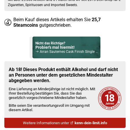
Zigaretten, Spirituosen und Imported Sweets.
Beim Kauf dieses Artikels erhalten Sie
25,7
Steamcoins
gutgeschrieben.
Nicht das Richtige?
Probier's mal hiermit!
Arran Sauternes Cask Finish Single Malt Scotch Whisky 50% Vol. 700ml
Bock auf was Neues?
Check das mal!
Ab 18! Dieses Produkt enthält Alkohol und darf nicht
Ron Quorhum 30 Aniversario Cask Strength Rum 50% Vol. 700ml
an Personen unter dem gesetzlichen Mindestalter
abgegeben werden.
Du willst Kröten sparen?
Eine Lieferung an Minderjährige ist nicht möglich. Mit
Schau mal hier!
Ihrer Bestellung bestätigen Sie, dass Sie das
OVNS JC02 1ml 650mAh Pod System Kit Milky Way
gesetzlich vorgeschriebene Mindestalter haben.
Bitte seien Sie verantwortungsvoll im Umgang mit
diesem Artikel.
Weitere Informationen unter
kenn-dein-limit.info