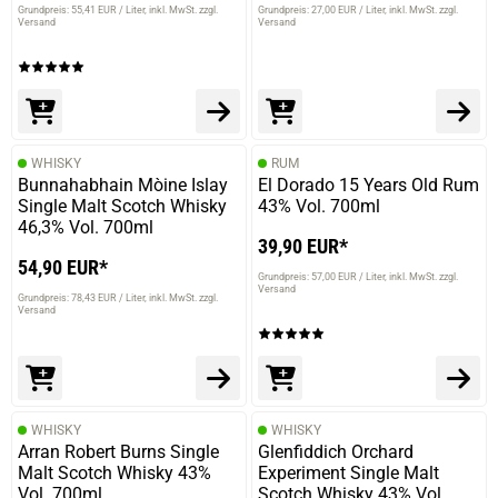
Grundpreis: 55,41 EUR / Liter
inkl. MwSt. zzgl.
Grundpreis: 27,00 EUR / Liter
inkl. MwSt. zzgl.
Versand
Versand
WHISKY
RUM
Bunnahabhain Mòine Islay
El Dorado 15 Years Old Rum
Single Malt Scotch Whisky
43% Vol. 700ml
46,3% Vol. 700ml
39,90 EUR*
54,90 EUR*
Grundpreis: 57,00 EUR / Liter
inkl. MwSt. zzgl.
Versand
Grundpreis: 78,43 EUR / Liter
inkl. MwSt. zzgl.
Versand
WHISKY
WHISKY
Arran Robert Burns Single
Glenfiddich Orchard
Malt Scotch Whisky 43%
Experiment Single Malt
Vol. 700ml
Scotch Whisky 43% Vol.