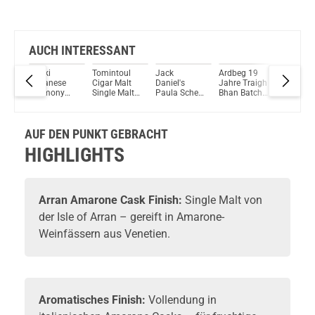
AUCH INTERESSANT
Hibiki
Tomintoul
Jack
Ardbeg 19
Glenmor
d
Japanese
Cigar Malt
Daniel's
Jahre Traigh
A Tale of
alt
Harmony
Single Malt
Paula Scher
Bhan Batch
Forest S
Whisky 43%
Scotch
Sonderedition
6 Single Malt
Malt Sco
46%
Vol. 700ml
Whisky 43%
43% Vol.
Scotch
Whisky 
ml
Vol. 700ml
700ml
Whisky
Vol. 70
AUF DEN PUNKT GEBRACHT
46,2% Vol.
700ml
HIGHLIGHTS
Arran Amarone Cask Finish:
Single Malt von
der Isle of Arran – gereift in Amarone-
Weinfässern aus Venetien.
Aromatisches Finish:
Vollendung in