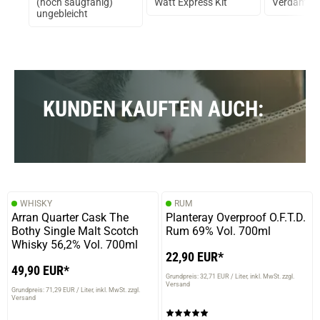
ck
(hoch saugfähig)
Watt Express Kit
Verdampfe
ungebleicht
KUNDEN KAUFTEN AUCH:
WHISKY
RUM
Arran Quarter Cask The
Planteray Overproof O.F.T.D.
Bothy Single Malt Scotch
Rum 69% Vol. 700ml
Whisky 56,2% Vol. 700ml
22,90 EUR*
49,90 EUR*
Grundpreis: 32,71 EUR / Liter
inkl. MwSt. zzgl.
Versand
Grundpreis: 71,29 EUR / Liter
inkl. MwSt. zzgl.
Versand