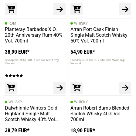
RUM
WHISKY
Planteray Barbados X.O.
Arran Port Cask Finish
20th Anniversary Rum 40%
Single Malt Scotch Whisky
Vol. 700ml
50% Vol. 700ml
38,90 EUR*
54,90 EUR*
Grundpreis: 55,57 EUR / Liter
inkl. MwSt. zzgl.
Grundpreis: 78,43 EUR / Liter
inkl. MwSt. zzgl.
Versand
Versand
WHISKY
WHISKY
Dalwhinnie Winters Gold
Arran Robert Burns Blended
Highland Single Malt
Scotch Whisky 40% Vol.
Scotch Whisky 43% Vol.
700ml
700ml
38,79 EUR*
18,90 EUR*