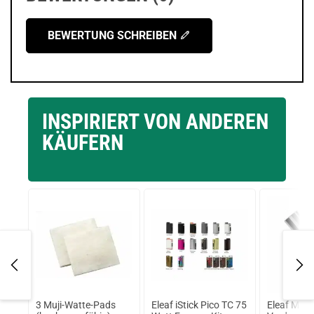
BEWERTUNG SCHREIBEN
INSPIRIERT VON ANDEREN
KÄUFERN
on
3 Muji-Watte-Pads
Eleaf iStick Pico TC 75
Eleaf MELO