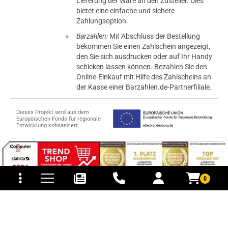
Lieferung der Ware an den Zusteller. Dies
bietet eine einfache und sichere
Zahlungsoption.
Barzahlen:
Mit Abschluss der Bestellung
bekommen Sie einen Zahlschein angezeigt,
den Sie sich ausdrucken oder auf Ihr Handy
schicken lassen können. Bezahlen Sie den
Online-Einkauf mit Hilfe des Zahlscheins an
der Kasse einer Barzahlen.de-Partnerfiliale.
Dieses Projekt wird aus dem
Europäischen Fonds für regionale
Entwicklung kofinanziert.
tomaten
fer- und Versandkosten
0
© 2015-2026 PB-ViGoods GmbH
*Preise inkl. Mehrwertsteuer, zzgl.
Versandkosten
.