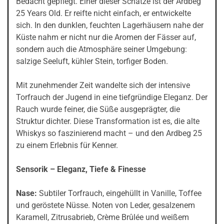
Bedacht gepflegt. Einer dieser Schätze ist der Ardbeg
25 Years Old. Er reifte nicht einfach, er entwickelte
sich. In den dunklen, feuchten Lagerhäusern nahe der
Küste nahm er nicht nur die Aromen der Fässer auf,
sondern auch die Atmosphäre seiner Umgebung:
salzige Seeluft, kühler Stein, torfiger Boden.
Mit zunehmender Zeit wandelte sich der intensive
Torfrauch der Jugend in eine tiefgründige Eleganz. Der
Rauch wurde feiner, die Süße ausgeprägter, die
Struktur dichter. Diese Transformation ist es, die alte
Whiskys so faszinierend macht – und den Ardbeg 25
zu einem Erlebnis für Kenner.
Sensorik – Eleganz, Tiefe & Finesse
Nase:
Subtiler Torfrauch, eingehüllt in Vanille, Toffee
und geröstete Nüsse. Noten von Leder, gesalzenem
Karamell, Zitrusabrieb, Crème Brûlée und weißem