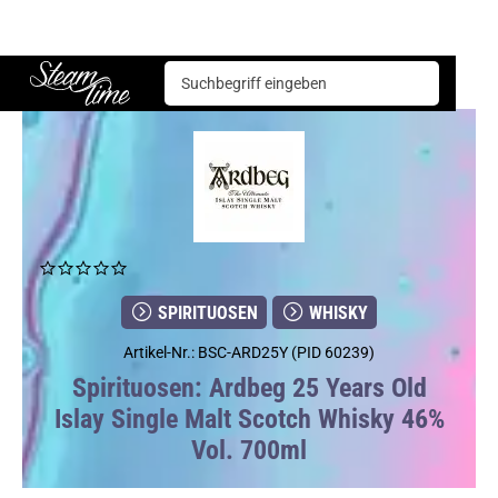
Spirituosen
Whisky
Ardbeg 25 Years Old Islay Single Malt Scotch Whisky 46% Vol. 700ml
Steam time
SPIRITUOSEN
WHISKY
Artikel-Nr.: BSC-ARD25Y (PID 60239)
Spirituosen: Ardbeg 25 Years Old
Islay Single Malt Scotch Whisky 46%
Vol. 700ml