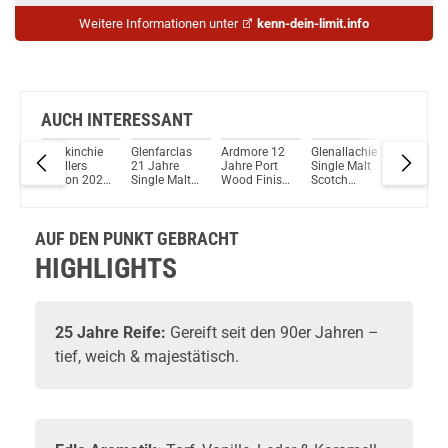
Weitere Informationen unter
kenn-dein-limit.info
AUCH INTERESSANT
n 10
Glenkinchie
Glenfarclas
Ardmore 12
Glenallachie
Cardhu 
Distillers
21 Jahre
Jahre Port
Single Malt
Jahre Si
x
Edition 2022
Single Malt
Wood Finish
Scotch
Malt Sco
e
Single Malt
Scotch
Single Malt
Whisky 10
Whisky 
ish
Scotch
Whisky 43%
Whisky 46%
Jahre Batch
Vol. 70
alt
Whisky 43%
Vol. 700ml
Vol. 700ml
3 (That
AUF DEN PUNKT GEBRACHT
Vol. 700ml
Boutique-Y
Whisky
HIGHLIGHTS
l.
Company)
49,9% Vol.
700ml
25 Jahre Reife:
Gereift seit den 90er Jahren –
tief, weich & majestätisch.