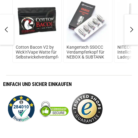
Cotton Bacon V2 by
Kangertech SSOCC
NITECORE
arz
Wick'n'Vape Watte für
Verdampferkopf für
Intellicha
Selbstwickelverdampfer
NEBOX & SUBTANK
Ladegerät
EINFACH
UND SICHER
EINKAUFEN