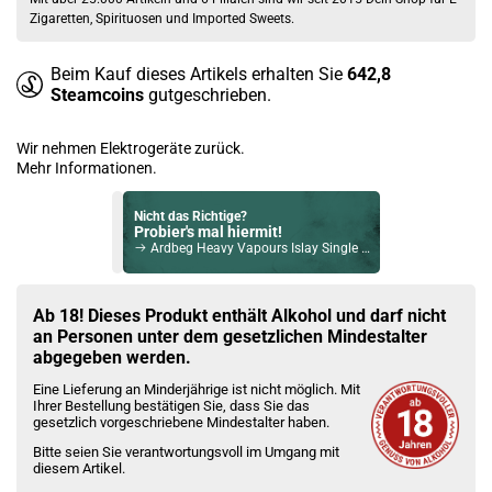
Zigaretten, Spirituosen und Imported Sweets.
Beim Kauf dieses Artikels erhalten Sie
642,8
Steamcoins
gutgeschrieben.
Wir nehmen Elektrogeräte zurück.
Mehr Informationen.
Nicht das Richtige?
Probier's mal hiermit!
Ardbeg Heavy Vapours Islay Single Malt Scotch Whisky 46% Vol. 700ml
Bock auf was Neues?
Check das mal!
Ab 18! Dieses Produkt enthält Alkohol und darf nicht
Wilhelm Marx Gin Azul 40% Vol. 700ml
an Personen unter dem gesetzlichen Mindestalter
abgegeben werden.
Du willst Kröten sparen?
Eine Lieferung an Minderjährige ist nicht möglich. Mit
Schau mal hier!
Ihrer Bestellung bestätigen Sie, dass Sie das
Teslacigs Q 2,0ml 900mAh Pod System Kit Midnight Black
gesetzlich vorgeschriebene Mindestalter haben.
Bitte seien Sie verantwortungsvoll im Umgang mit
diesem Artikel.