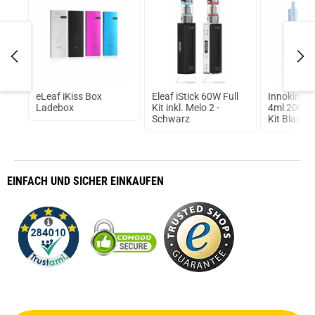
eLeaf iKiss Box
Eleaf iStick 60W Full
Innokin E
ml
Ladebox
Kit inkl. Melo 2 -
4ml 2000m
Schwarz
Kit Blau
EINFACH
UND SICHER
EINKAUFEN