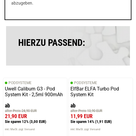
abzugeben.
HIERZU PASSEND:
PODSYSTEME
PODSYSTEME
Uwell Caliburn G3 - Pod
ElfBar ELFA Turbo Pod
System Kit - 2,5ml 900mAh
System Kit
ab
ab
alter Preis 24,90 EUR
alter Preis 13,90 EUR
21,90 EUR
11,99 EUR
Sie sparen 12%
(3,00 EUR)
Sie sparen 14%
(1,91 EUR)
inkl. MwSt. zzgl. Versand
inkl. MwSt. zzgl. Versand