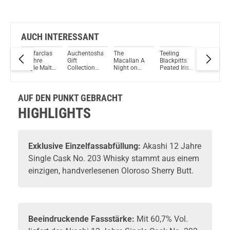
AUCH INTERESSANT
bhain
Glenfarclas
Auchentoshan
The
Teeling
Suntory
ach
8 Jahre
Gift
Macallan A
Blackpitts
Whisky T
gle
Single Malt
Collection
Night on
Peated Irish
Japanis
tch
Scotch
Single Malt
Earth – The
Whiskey
Blended
50%
Whisky 40%
Scotch
First Light
46% Vol.
Whisky 
Vol. 700ml
Whisky
2025 Single
700ml
Vol. 70
AUF DEN PUNKT GEBRACHT
40%-43%
Malt Scotch
Vol. 150ml
Whisky 43%
HIGHLIGHTS
Vol. 700ml
Exklusive Einzelfassabfüllung:
Akashi
12 Jahre
Single Cask No. 203
Whisky
stammt aus einem
einzigen, handverlesenen Oloroso Sherry Butt.
Beeindruckende Fassstärke:
Mit 60,7% Vol.