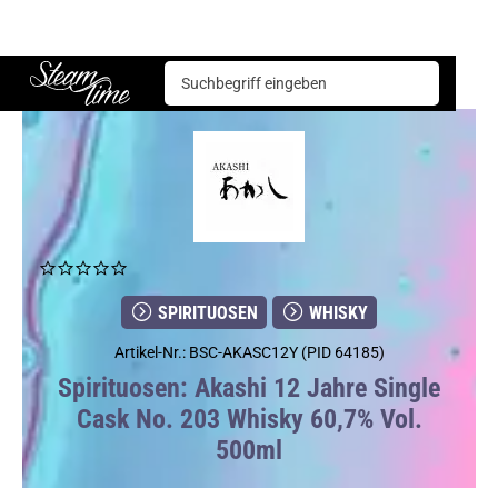
Spirituosen
Whisky
Akashi 12 Jahre Single Cask No. 203 Whisky 60,7% Vol. 500ml
Steam time
SPIRITUOSEN
WHISKY
Artikel-Nr.: BSC-AKASC12Y (PID 64185)
Spirituosen: Akashi 12 Jahre Single
Cask No. 203 Whisky 60,7% Vol.
500ml