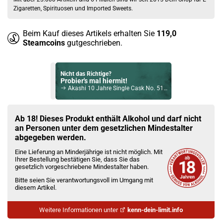
Zigaretten, Spirituosen und Imported Sweets.
Beim Kauf dieses Artikels erhalten Sie
119,0
Steamcoins
gutgeschrieben.
Nicht das Richtige?
Probier's mal hiermit!
Akashi 10 Jahre Single Cask No. 5185 Whisky 55,6% Vol. 500ml
Bock auf was Neues?
Check das mal!
Ab 18! Dieses Produkt enthält Alkohol und darf nicht
BrewDog Zuidam Torpedoed Tulip Rye Whisky 46% 700ml
an Personen unter dem gesetzlichen Mindestalter
abgegeben werden.
Du willst Kröten sparen?
Eine Lieferung an Minderjährige ist nicht möglich. Mit
Schau mal hier!
Ihrer Bestellung bestätigen Sie, dass Sie das
OVNS JC02 1ml 650mAh Pod System Kit Milky Way
gesetzlich vorgeschriebene Mindestalter haben.
Bitte seien Sie verantwortungsvoll im Umgang mit
diesem Artikel.
Weitere Informationen unter
kenn-dein-limit.info