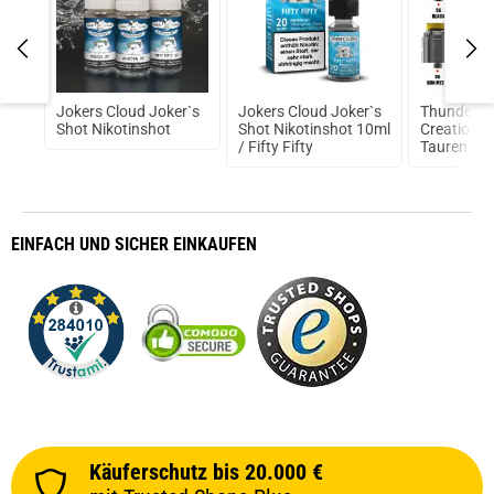
4ml
Jokers Cloud Joker`s
Jokers Cloud Joker`s
ThunderH
Shot Nikotinshot
Shot Nikotinshot 10ml
Creations 
/ Fifty Fifty
Tauren So
Verdampfe
EINFACH
UND SICHER
EINKAUFEN
Käuferschutz bis 20.000 €