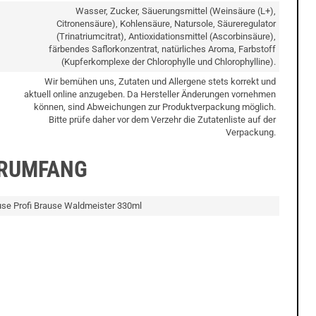
Wasser, Zucker, Säuerungsmittel (Weinsäure (L+),
Citronensäure), Kohlensäure, Natursole, Säureregulator
(Trinatriumcitrat), Antioxidationsmittel (Ascorbinsäure),
färbendes Saflorkonzentrat, natürliches Aroma, Farbstoff
(Kupferkomplexe der Chlorophylle und Chlorophylline).
Wir bemühen uns, Zutaten und Allergene stets korrekt und
aktuell online anzugeben. Da Hersteller Änderungen vornehmen
können, sind Abweichungen zur Produktverpackung möglich.
Bitte prüfe daher vor dem Verzehr die Zutatenliste auf der
Verpackung.
ERUMFANG
use Profi Brause Waldmeister 330ml