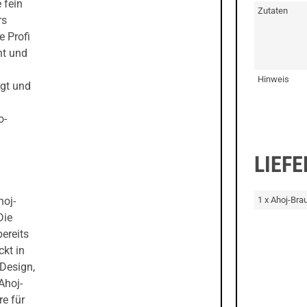
 fein
Zutaten
rs
e Profi
ht und
Hinweis
rgt und
o-
LIEF
1 x Ahoj-Bra
hoj-
Die
bereits
ckt in
Design,
Ahoj-
re für