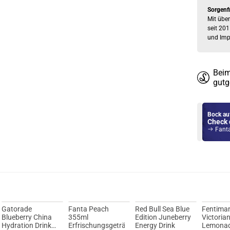
Sorgenf
Mit über
seit 201
und Imp
Beim
gutg
Bock au
Check 
Fanta 
Gatorade
Fanta Peach
Red Bull Sea Blue
Fentima
Blueberry China
355ml
Edition Juneberry
Victoria
Hydration Drink
Erfrischungsgetränk
Energy Drink
Lemona