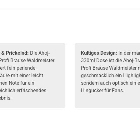
600ml
 & Prickelnd:
Die Ahoj-
Kultiges Design:
In der ma
Profi Brause Waldmeister
330ml Dose ist die Ahoj-B
rt fein perlende
Profi Brause Waldmeister n
ure mit einer leicht
geschmacklich ein Highligh
hen Note für ein
sondern auch optisch ein e
ichlich erfrischendes
Hingucker für Fans.
ebnis.