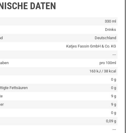
NISCHE DATEN
330 ml
Drinks
nd
Deutschland
Katjes Fassin GmbH & Co. KG
---
gaben
pro 100ml
163 kJ / 38 kcal
0 g
ttigte Fettsäuren
0 g
te
9 g
er
9 g
0 g
0,09 g
---