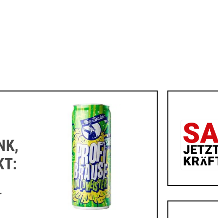
NK,
KT:
r