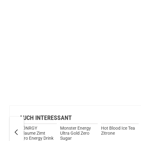
AUCH INTERESSANT
wi
GÖNRGY
Monster Energy
Hot Blood Ice Tea
 473ml
Pflaume Zimt
Ultra Gold Zero
Zitrone
Zero Energy Drink
Sugar