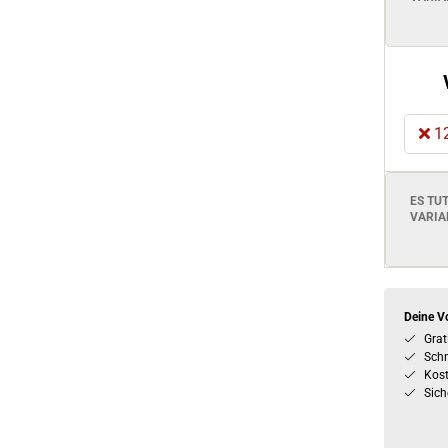
12
ES TU
VARIA
Deine Vo
Grat
Schn
Kos
Sich