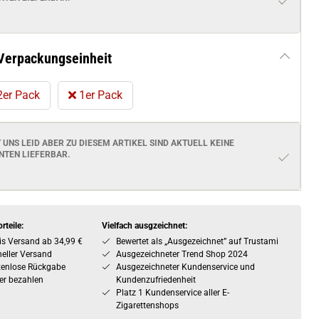
Verpackungseinheit
er Pack
1er Pack
T UNS LEID ABER ZU DIESEM ARTIKEL SIND AKTUELL
KEINE
NTEN
LIEFERBAR.
rteile:
Vielfach ausgzeichnet:
is Versand ab 34,99 €
Bewertet als „Ausgezeichnet” auf Trustami
eller Versand
Ausgezeichneter Trend Shop 2024
tenlose Rückgabe
Ausgezeichneter Kundenservice und
er bezahlen
Kundenzufriedenheit
Platz 1 Kundenservice aller E-
Zigarettenshops