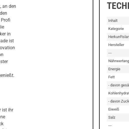
TECH
, an den
eden
Profi
Inhalt
die
Kategorie
ker in
Herkunftsla
ade ist
Hersteller
novation
---
on
Nährwertan
ster
Energie
genießt.
Fett
- davon gesä
Kohlenhydra
- davon Zuck
Eiweiß
ist ihr
nne
Salz
ck
---