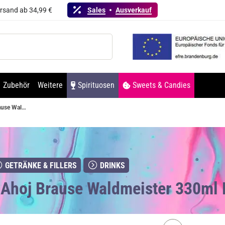
ersand ab 34,99 €
Sales
Ausverkauf
Zubehör
Weitere
Spirituosen
Sweets & Candies
Ahoj Brause Waldmeister 330ml Erfrischungsgetränk
GETRÄNKE & FILLERS
DRINKS
 Ahoj Brause Waldmeister 330ml 