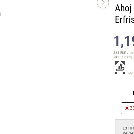
Ahoj
Erfr
1,1
3,61 EUR / Lit
inkl. USt
zzgl
zzgl
3
ES TU
VARIA