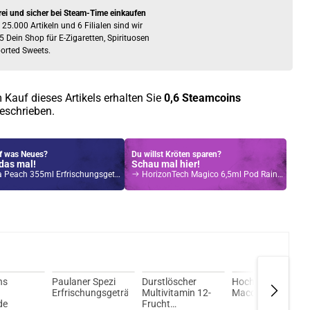
rei und sicher bei Steam-Time einkaufen
 25.000 Artikeln und 6 Filialen sind wir
5 Dein Shop für E-Zigaretten, Spirituosen
orted Sweets.
 Kauf dieses Artikels erhalten Sie
0,6
Steamcoins
eschrieben.
f was Neues?
Du willst Kröten sparen?
das mal!
Schau mal hier!
Peach 355ml Erfrischungsgetränk
HorizonTech Magico 6,5ml Pod Rainbow
ns
Paulaner Spezi
Durstlöscher
Hochwald Eis-
n
Erfrischungsgetränk
Multivitamin 12-
Macchiato
de
Frucht