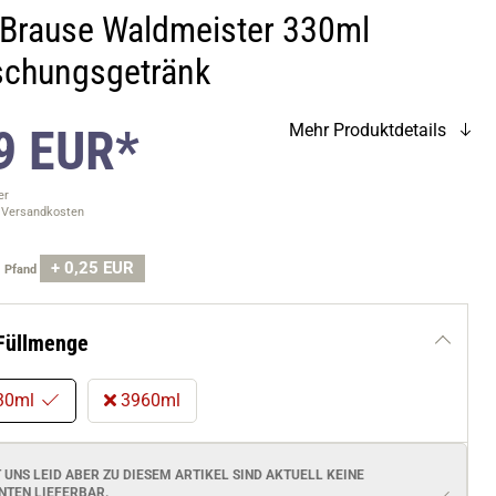
 Brause Waldmeister 330ml
ischungsgetränk
9 EUR*
Mehr Produktdetails
er
. Versandkosten
+ 0,25 EUR
.
Pfand
Füllmenge
30ml
3960ml
T UNS LEID ABER ZU DIESEM ARTIKEL SIND AKTUELL
KEINE
NTEN
LIEFERBAR.