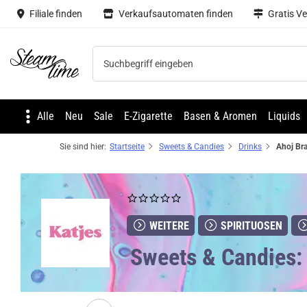
Filiale finden
Verkaufsautomaten finden
Gratis V
Steam time
Alle
Neu
Sale
E-Zigarette
Basen & Aromen
Liquids
Sie sind hier:
Startseite
Sweets & Candies
Drinks
WEITERE
SPIRITUOSEN
Sweets & Candies: