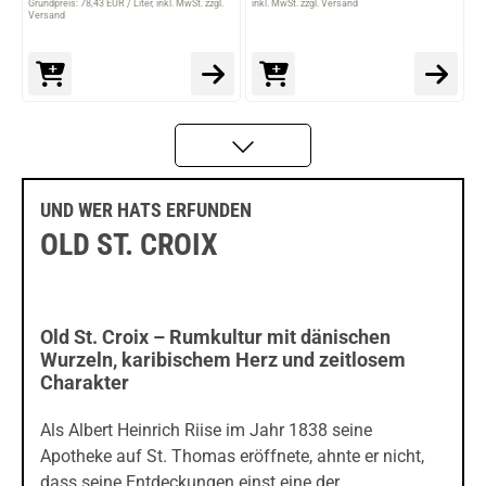
Grundpreis: 78,43 EUR / Liter
inkl. MwSt. zzgl.
inkl. MwSt. zzgl. Versand
Versand
UND WER HATS ERFUNDEN
OLD ST. CROIX
Old St. Croix – Rumkultur mit dänischen
Wurzeln, karibischem Herz und zeitlosem
Charakter
Als Albert Heinrich Riise im Jahr 1838 seine
Apotheke auf St. Thomas eröffnete, ahnte er nicht,
dass seine Entdeckungen einst eine der