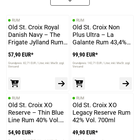
RUM
RUM
Old St. Croix Royal
Old St. Croix Non
Danish Navy – The
Plus Ultra – La
Frigate Jylland Rum
Galante Rum 43,4%
45% Vol. 700ml
Vol. 700ml
57,90 EUR*
99,90 EUR*
Grundpreis: 82,71 EUR / Liter
inkl. MwSt. zzgl.
Grundpreis: 142,71 EUR / Liter
inkl. MwSt. zzgl.
Versand
Versand
RUM
RUM
Old St. Croix XO
Old St. Croix XO
Reserve – Thin Blue
Legacy Reserve Rum
Line Rum 40% Vol.
42% Vol. 700ml
700ml
54,90 EUR*
49,90 EUR*