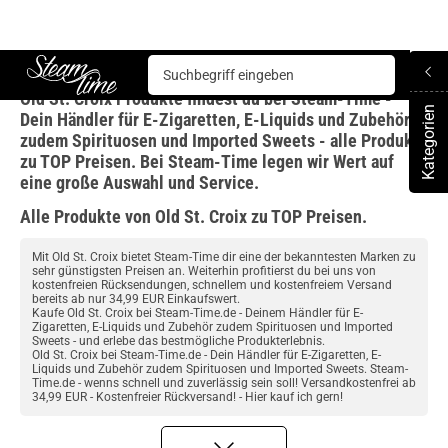
Old St. Croix
Old St. Croix Produkte findest du bei Steam-Time -
Steam time
Kategorien
Dein Händler für E-Zigaretten, E-Liquids und Zubehör
To
zudem Spirituosen und Imported Sweets - alle Produkte
zu TOP Preisen. Bei Steam-Time legen wir Wert auf
eine große Auswahl und Service.
Alle Produkte von Old St. Croix zu TOP Preisen.
Mit Old St. Croix bietet Steam-Time dir eine der bekanntesten Marken zu
sehr günstigsten Preisen an. Weiterhin profitierst du bei uns von
kostenfreien Rücksendungen, schnellem und kostenfreiem Versand
bereits ab nur 34,99 EUR Einkaufswert.
Kaufe Old St. Croix bei Steam-Time.de - Deinem Händler für E-
Zigaretten, E-Liquids und Zubehör zudem Spirituosen und Imported
Sweets - und erlebe das bestmögliche Produkterlebnis.
Old St. Croix bei Steam-Time.de - Dein Händler für E-Zigaretten, E-
Liquids und Zubehör zudem Spirituosen und Imported Sweets. Steam-
Time.de - wenns schnell und zuverlässig sein soll! Versandkostenfrei ab
34,99 EUR - Kostenfreier Rückversand! - Hier kauf ich gern!