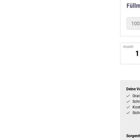
Füll
100
Anzahl
Deine Vo
Grat
Schn
Kos
Sich
Sorgenf