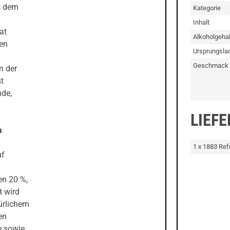
s dem
Kategorie
Inhalt
at
Alkoholgehal
den
Ursprungsla
Geschmack
n der
t
nde,
LIEF
a
1 x 1883 Ref
uf
en 20 %,
t wird
ürlichem
en
e sowie