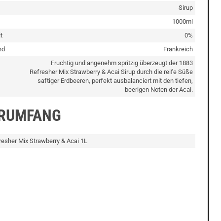
Sirup
1000ml
t
0%
nd
Frankreich
Fruchtig und angenehm spritzig überzeugt der 1883
Refresher Mix Strawberry & Acai Sirup durch die reife Süße
saftiger Erdbeeren, perfekt ausbalanciert mit den tiefen,
beerigen Noten der Acai.
ERUMFANG
resher Mix Strawberry & Acai 1L