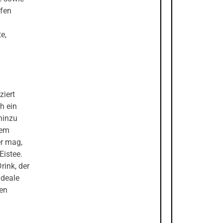
ffen
e,
iert
ch ein
 hinzu
dem
er mag,
Eistee.
rink, der
ideale
nen