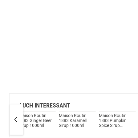
AUCH INTERESSANT
Maison Routin
Maison Routin
Maison Routin
it
1883 Ginger Beer
1883 Karamell
1883 Pumpkin
Sirup 1000ml
Sirup 1000ml
Spice Sirup
1000ml