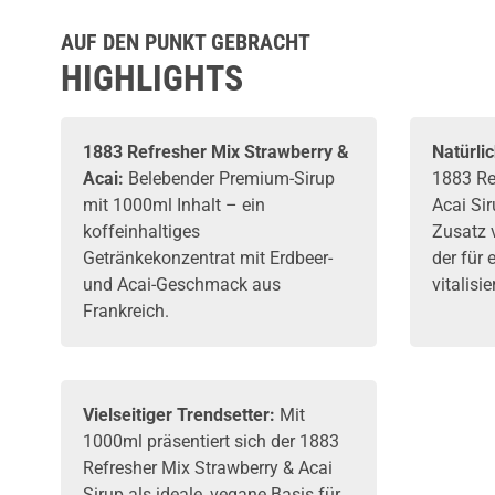
AUF DEN PUNKT GEBRACHT
HIGHLIGHTS
1883
Refresher Mix Strawberry &
Natürli
Acai:
Belebender Premium-
Sirup
1883 Re
mit 1000ml Inhalt – ein
Acai Sir
koffeinhaltiges
Zusatz 
Getränkekonzentrat mit Erdbeer-
der für 
und Acai-Geschmack aus
vitalisi
Frankreich.
Vielseitiger Trendsetter:
Mit
1000ml präsentiert sich der 1883
Refresher Mix Strawberry & Acai
Sirup als ideale, vegane Basis für