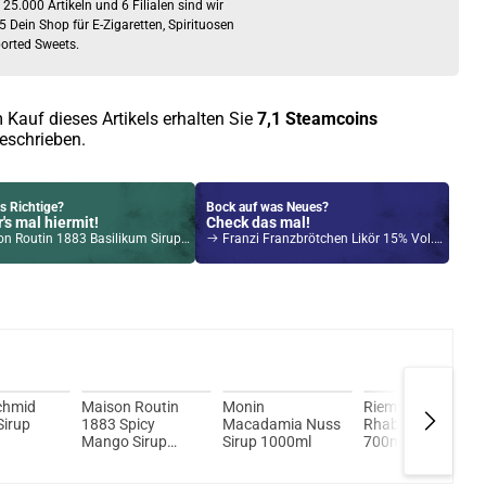
 25.000 Artikeln und 6 Filialen sind wir
5 Dein Shop für E-Zigaretten, Spirituosen
orted Sweets.
 Kauf dieses Artikels erhalten Sie
7,1
Steamcoins
eschrieben.
s Richtige?
Bock auf was Neues?
's mal hiermit!
Check das mal!
 Routin 1883 Basilikum Sirup 1000ml
Franzi Franzbrötchen Likör 15% Vol. 500ml
Kröten sparen?
l hier!
 Trine Pod System Kit Rot
chmid
Maison Routin
Monin
Riemerschmid
Sirup
1883 Spicy
Macadamia Nuss
Rhabarber Sirup
Mango Sirup
Sirup 1000ml
700ml
1000ml