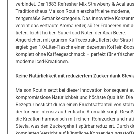
verbindet. Der 1883 Refresher Mix Strawberry & Acai au
Traditionshaus Maison Routin erschafft eine moderne,
zeitgemäße Getränkekategorie. Das innovative Konzentr
vereint das vertraute Aroma reifer, süßer Erdbeeren mit 
tiefen, leicht herben Superfood-Noten der Acai-Beere.
Angereichert mit grünem Kaffeeextrakt, liefert der Sirup i
ergiebigen 1,0-Liter-Flasche einen dezenten Koffein-Boos
komplett ohne Kaffeegeschmack – perfekt für erfrische
moderne Iced-Kreationen.
Reine Natürlichkeit mit reduziertem Zucker dank Stevi
Maison Routin setzt bei dieser Innovation konsequent a
kompromisslose Natürlichkeit und höchste Qualität. Die
Rezeptur besticht durch einen Fruchtsaftanteil von stolz
der für eine intensiv-authentische Aromatik sorgt. Gesüß
die Kreation harmonisch mit reinem Rohrzucker und nat
Stevia, was den Zuckergehalt spürbar reduziert. Durch d
kompletten Verzicht auf künstliche Konservierungsstoff