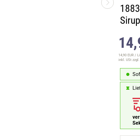
1883
Siru
14,
14,90 EUR / Li
inkl. USt
zzgl
Sof
Lie
ve
Se