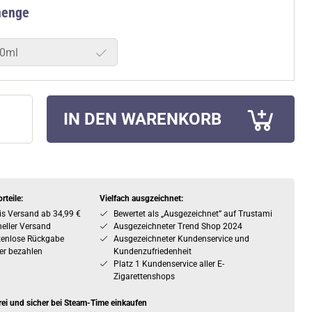
menge
0ml
IN DEN WARENKORB
rteile:
Vielfach ausgzeichnet:
is Versand ab 34,99 €
Bewertet als „Ausgezeichnet” auf Trustami
eller Versand
Ausgezeichneter Trend Shop 2024
tenlose Rückgabe
Ausgezeichneter Kundenservice und
er bezahlen
Kundenzufriedenheit
Platz 1 Kundenservice aller E-
Zigarettenshops
rei und sicher bei Steam-Time einkaufen