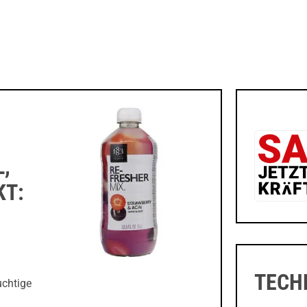
,
KT:
TECH
uchtige