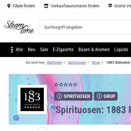
Filiale finden
Verkaufsautomaten finden
Gratis V
Steam time
Alle
Neu
Sale
E-Zigarette
Basen & Aromen
Liquids
Sie sind hier:
Startseite
Spirituosen
Sirup
SPIRITUOSEN
SIRUP
Spirituosen: 1883 