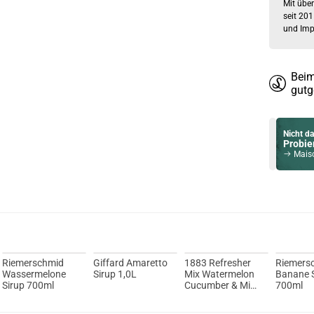
Mit über
seit 201
und Imp
Beim
gutg
Nicht da
Probier
Maison
Du willst 
Schau ma
Innokin
Riemerschmid
Giffard Amaretto
1883 Refresher
Riemers
Wassermelone
Sirup 1,0L
Mix Watermelon
Banane 
Sirup 700ml
Cucumber & Mint
700ml
Sirup 1L