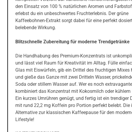
den Einsatz von 100 % natürlichen Aromen und Farbsto
erlebst du ein unbeschwertes Fruchterlebnis. Der grüne
Kaffeebohnen-Extrakt sorgt dabei für eine perfekt dosiert
belebende Wirkung.
Blitzschnelle Zubereitung für moderne Trendgetränke
Die Handhabung des Premium-Konzentrats ist unkompliz
und lässt viel Raum für Kreativität im Alltag. Fülle einfa
Glas mit Eiswürfeln, gib ein Drittel des fruchtigen Mixes
und gieße das Ganze mit zwei Dritteln Wasser, prickeln
Soda oder stillem Wasser auf. Wer es noch extravagant
kombiniert das Konzentrat mit Kokosmilch oder kühlem 
Ein kurzes Umrühren genügt, und fertig ist ein trendiger D
mit rund 22,2 mg Koffein pro Portion perfekt belebt. Die 
Alternative zur klassischen Kaffeepause für den moder
Lifestyle!