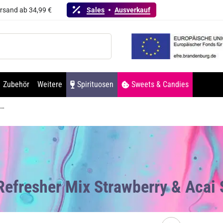
ersand ab 34,99 €
Sales
Ausverkauf
Zubehör
Weitere
Spirituosen
Sweets & Candies
1883 Refresher Mix Strawberry & Acai Sirup 1L
Refresher Mix Strawberry & Acai 