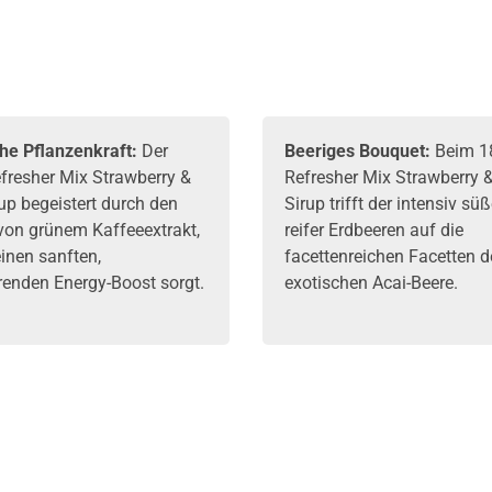
che Pflanzenkraft:
Der
Beeriges Bouquet:
Beim 1
fresher Mix Strawberry &
Refresher Mix Strawberry 
up begeistert durch den
Sirup trifft der intensiv sü
von grünem Kaffeeextrakt,
reifer Erdbeeren auf die
einen sanften,
facettenreichen Facetten d
erenden Energy-Boost sorgt.
exotischen Acai-Beere.