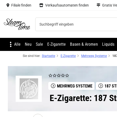
Filiale finden
Verkaufsautomaten finden
Gratis V
Steam time
Alle
Neu
Sale
E-Zigarette
Basen & Aromen
Liquids
Sie sind hier:
Startseite
E-Zigarette
Mehrweg Systeme
MEHRWEG SYSTEME
187 S
E-Zigarette: 187 S