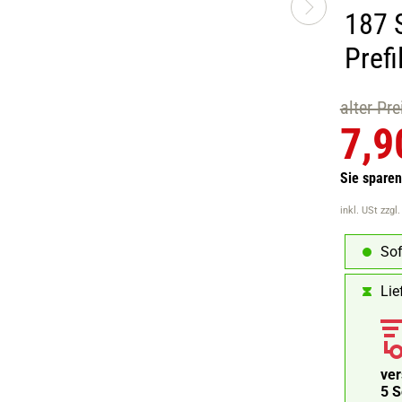
187 
Prefi
alter Pr
7,9
Sie spare
inkl. USt
zzgl
Sof
Lie
ve
4 