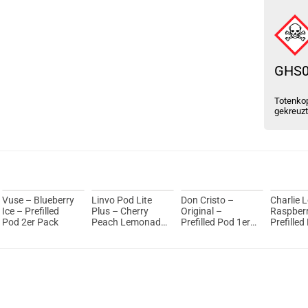
GHS
Totenkop
gekreuz
Vuse – Blueberry
Linvo Pod Lite
Don Cristo –
Charlie 
Ice – Prefilled
Plus – Cherry
Original –
Raspber
Pod 2er Pack
Peach Lemonade
Prefilled Pod 1er
Prefilled
– Prefilled Pod
Pack 2ml 20mg
Pack 2m
2er Pack 2ml
20mg