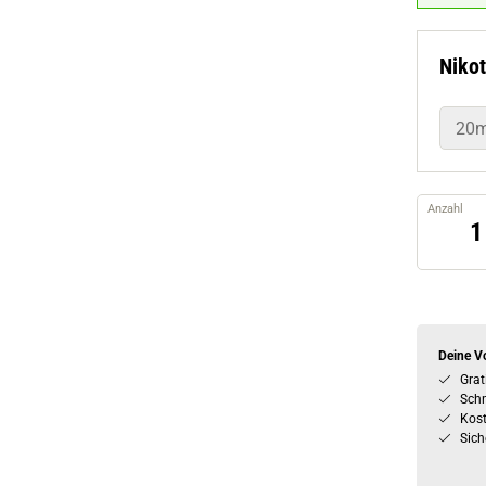
Nikot
20
Anzahl
Deine Vo
Grat
Schn
Kos
Sich