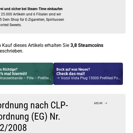
rei und sicher bei Steam-Time einkaufen
 25.000 Artikeln und 6 Filialen sind wir
5 Dein Shop für E-Zigaretten, Spirituosen
orted Sweets.
 Kauf dieses Artikels erhalten Sie
3,8
Steamcoins
eschrieben.
s Richtige?
Bock auf was Neues?
's mal hiermit!
Check das mal!
ssenbande – Pille – Prefilled Pod 2er Pack
Vozol Vista Plug 15000 Prefilled Pod Kit – Cherry Ice
Kröten sparen?
l hier!
 Q 2,0ml 900mAh Pod System Kit Silber
ordnung nach CLP-
MEHR
ordnung (EG) Nr.
2/2008