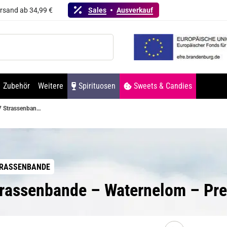
ersand ab 34,99 €
Sales
Ausverkauf
Zubehör
Weitere
Spirituosen
Sweets & Candies
187 Strassenbande – Waternelom – Prefilled Pod 2er Pack
TRASSENBANDE
trassenbande – Waternelom – Pre