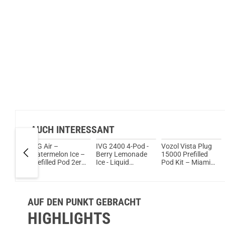
AUCH INTERESSANT
a Plug
IVG Air –
IVG 2400 4-Pod -
Vozol Vista Plug
berry
Watermelon Ice –
Berry Lemonade
15000 Prefilled
led
Prefilled Pod 2er
Ice - Liquid
Pod Kit – Miami
Pack 2ml 20mg
Prefilled Pod - 2er
Mint
Pack (4 ml)
AUF DEN PUNKT GEBRACHT
HIGHLIGHTS