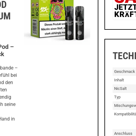
OD
ZUM
Pod –
TECH
ck
nbande –
Geschmack
fühl bei
Inhalt
nd den
NicSalt
ften
bendig
Typ
ch seine
Mischungsve
Kompatibilitä
Hand in
Anschluss