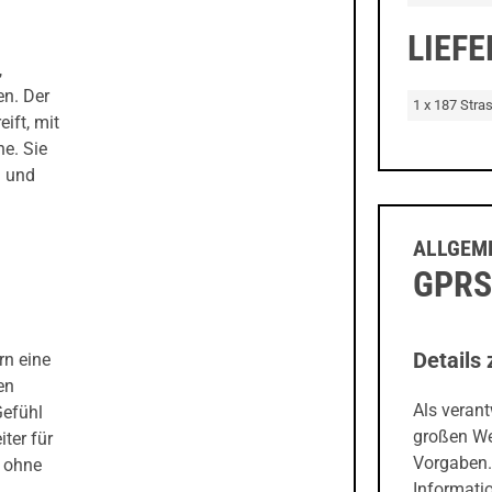
LIEF
,
en. Der
1 x 187 Stra
ift, mit
e. Sie
h und
ALLGEME
GPRS
Details 
rn eine
en
Als veran
Gefühl
großen We
ter für
Vorgaben.
 ohne
Informati