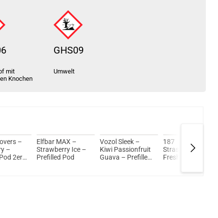
06
GHS09
f mit
Umwelt
ten Knochen
Lovers –
Elfbar MAX –
Vozol Sleek –
187
ry –
Strawberry Ice –
Kiwi Passionfruit
Strassenbande –
 Pod 2er
Prefilled Pod
Guava – Prefilled
Fresh Lemonade
l
Pod 2er Pack
– Prefilled Pod
2er Pack