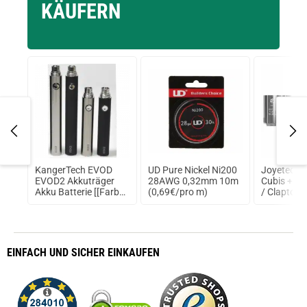
KÄUFERN
sed
KangerTech EVOD
UD Pure Nickel Ni200
Joyetech e
EVOD2 Akkuträger
28AWG 0,32mm 10m
Cubis + A
Akku Batterie [[Farbe]]
(0,69€/pro m)
/ Clapton 
[[Akku]]
Verdampfe
1,5Ohm Cl
EINFACH
UND SICHER
EINKAUFEN