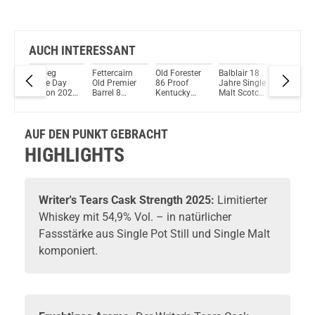
AUCH INTERESSANT
an
Ardbeg
Fettercairn
Old Forester
Balblair 18
Bunnaha
Dolce Day
Old Premier
86 Proof
Jahre Single
Mòine Is
Edition 2026
Barrel 8
Kentucky
Malt Scotch
Single M
slay
Single Malt
Jahre Single
Straight
Whisky 46%
Scotch
alt
Scotch
Malt Scotch
Bourbon
Vol. 700ml
Whisky
Whisky
Whisky 46%
Whisky 43%
46,3% Vo
AUF DEN PUNKT GEBRACHT
47,8% Vol.
Vol. 700ml
Vol. 700ml
700ml
l.
700ml
HIGHLIGHTS
Writer's Tears
Cask Strength 2025:
Limitierter
Whiskey
mit 54,9% Vol. – in natürlicher
Fassstärke aus Single Pot Still und Single Malt
komponiert.