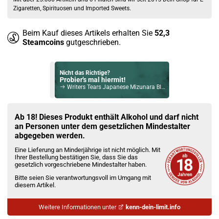
Zigaretten, Spirituosen und Imported Sweets.
Beim Kauf dieses Artikels erhalten Sie
52,3
Steamcoins
gutgeschrieben.
Nicht das Richtige?
Probier's mal hiermit!
Writers Tears Japanese Mizunara Blended Whisky 55% Vol. 700ml
Bock auf was Neues?
Check das mal!
Ab 18! Dieses Produkt enthält Alkohol und darf nicht
The Dalmore 15 Jahre Single Malt Scotch Whisky 40% Vol. 700ml
an Personen unter dem gesetzlichen Mindestalter
abgegeben werden.
Du willst Kröten sparen?
Eine Lieferung an Minderjährige ist nicht möglich. Mit
Schau mal hier!
Ihrer Bestellung bestätigen Sie, dass Sie das
Ambition Mods Kil-Lite DNA 60 Mod Akkuträger Lila
gesetzlich vorgeschriebene Mindestalter haben.
Bitte seien Sie verantwortungsvoll im Umgang mit
diesem Artikel.
Weitere Informationen unter
kenn-dein-limit.info