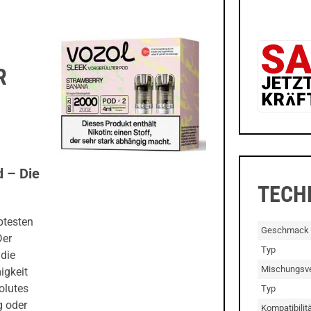
R
d – Die
TECH
btesten
Geschmack
Der
Typ
 die
Mischungsve
igkeit
olutes
Typ
g oder
Kompatibilitä