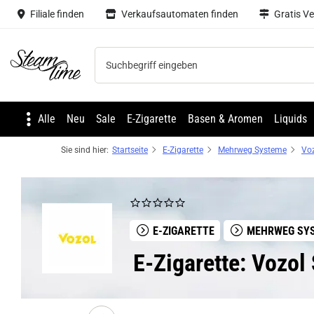
Filiale finden
Verkaufsautomaten finden
Gratis V
Steam time
Alle
Neu
Sale
E-Zigarette
Basen & Aromen
Liquids
Sie sind hier:
Startseite
E-Zigarette
Mehrweg Systeme
Voz
E-ZIGARETTE
MEHRWEG SY
E-Zigarette: Vozol