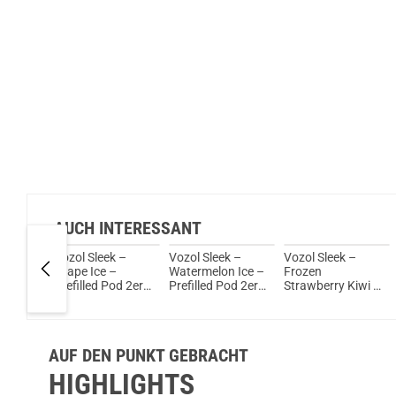
AUCH INTERESSANT
 DOJO
Vozol Sleek –
Vozol Sleek –
Vozol Sleek –
Menthol
Grape Ice –
Watermelon Ice –
Frozen
 Pod
Prefilled Pod 2er
Prefilled Pod 2er
Strawberry Kiwi –
Pack
Pack
Prefilled Pod 2er
Pack
AUF DEN PUNKT GEBRACHT
HIGHLIGHTS