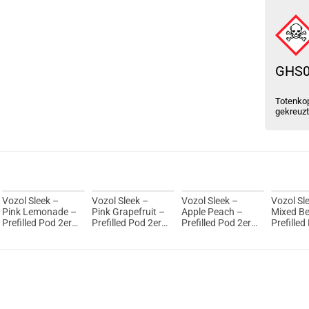
GHS
Totenkop
gekreuz
Vozol Sleek –
Vozol Sleek –
Vozol Sleek –
Vozol Sl
Pink Lemonade –
Pink Grapefruit –
Apple Peach –
Mixed Be
Prefilled Pod 2er
Prefilled Pod 2er
Prefilled Pod 2er
Prefilled
Pack
Pack
Pack
Pack