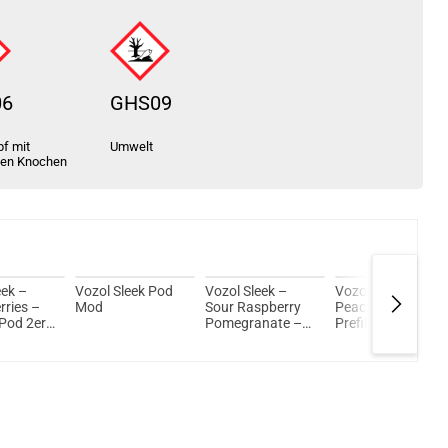
06
GHS09
f mit
Umwelt
ten Knochen
eek –
Vozol Sleek Pod
Vozol Sleek –
Vozol Sleek –
rries –
Mod
Sour Raspberry
Peach Ice –
 Pod 2er
Pomegranate –
Prefilled Pod 2er
Prefilled Pod 2er
Pack
Pack