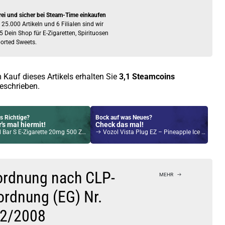
rei und sicher bei Steam-Time einkaufen
 25.000 Artikeln und 6 Filialen sind wir
5 Dein Shop für E-Zigaretten, Spirituosen
orted Sweets.
 Kauf dieses Artikels erhalten Sie
3,1
Steamcoins
eschrieben.
s Richtige?
Bock auf was Neues?
's mal hiermit!
Check das mal!
S E-Zigarette 20mg 500 Züge 450mAh NicSalt Energy Drink
Vozol Vista Plug EZ – Pineapple Ice – Prefilled Pod Tank
Kröten sparen?
l hier!
yce Pro Pod System Kit Blau
ordnung nach CLP-
MEHR
ordnung (EG) Nr.
2/2008