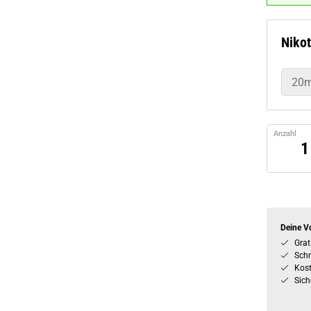
Nikot
20
Anzahl
Deine Vo
Grat
Schn
Kos
Sich