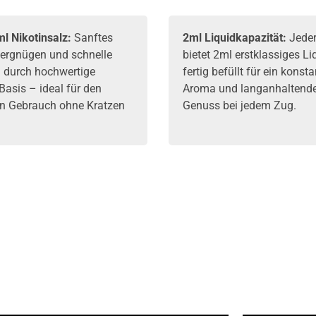
ml
Nikotinsalz
:
Sanftes
2ml Liquidkapazität:
Jeder
rgnügen und schnelle
bietet 2ml erstklassiges Li
 durch hochwertige
fertig befüllt für ein konst
Basis – ideal für den
Aroma und langanhaltend
en Gebrauch ohne Kratzen
Genuss bei jedem Zug.
.