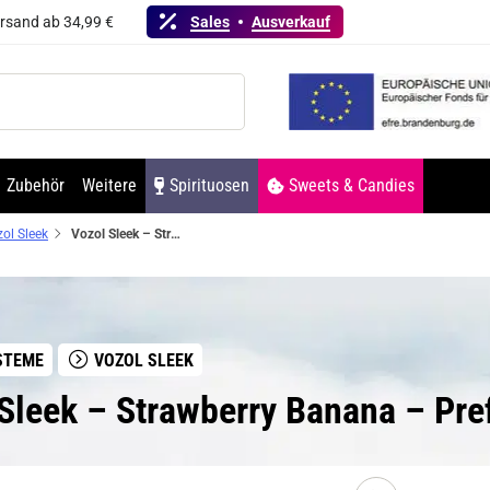
ersand ab 34,99 €
Sales
Ausverkauf
Zubehör
Weitere
Spirituosen
Sweets & Candies
ol Sleek
Vozol Sleek – Strawberry Banana – Prefilled Pod 2er Pack
STEME
VOZOL SLEEK
 Sleek – Strawberry Banana – Pre