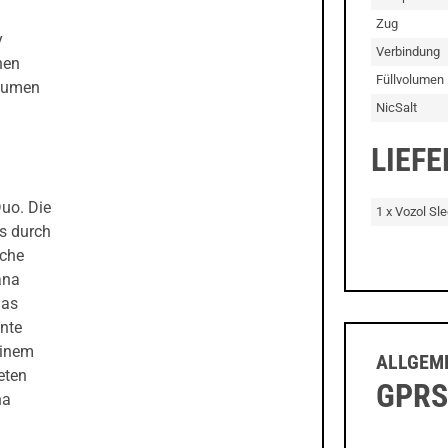
Zug
y
Verbindung
hen
Füllvolumen
Gaumen
NicSalt
LIEF
uo. Die
1 x Vozol Sl
as durch
iche
ana
Das
nte
einem
ALLGEME
eten
GPRS
na