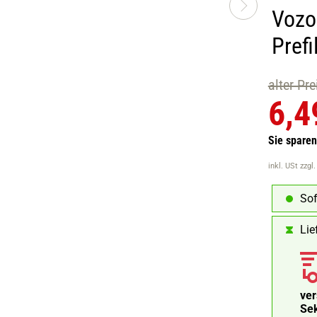
Vozo
Prefi
alter Pr
6,4
Sie spare
inkl. USt
zzgl
Sof
Lie
ve
Se