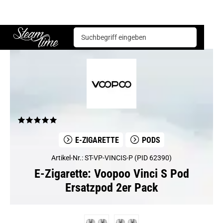
E-Zigarette
Pods
Voopoo Vinci S Pod Ersatzpod 2er Pack
Steam time
E-ZIGARETTE
PODS
Artikel-Nr.: ST-VP-VINCIS-P (PID 62390)
E-Zigarette: Voopoo Vinci S Pod
Ersatzpod 2er Pack