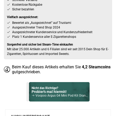
Schneller Versand
Kostenlose Rückgabe
Sicher bezahlen
Vielfach ausgzeichnet:
Bewertet als „Ausgezeichnet” auf Trustami
Ausgezeichneter Trend Shop 2024
Ausgezeichneter Kundenservice und Kundenzufriedenheit
Platz 1 Kundenservice aller E-Zigarettenshops
Sorgenfrei und sicher bei Steam-Time einkaufen
Mit über 25.000 Artikeln und 6 Filialen sind wir seit 2015 Dein Shop für E-
Zigaretten, Spirituosen und Imported Sweets.
Beim Kauf dieses Artikels erhalten Sie
4,2
Steamcoins
gutgeschrieben.
Nicht das Richtige?
Probier's mal hiermit!
Voopoo Argus G4 Mini Pod Kit Orange
Bock auf was Neues?
Check das mal!
Innokin EZ Tube 4ml 2100mAh Kit inkl. Zenith M Blau