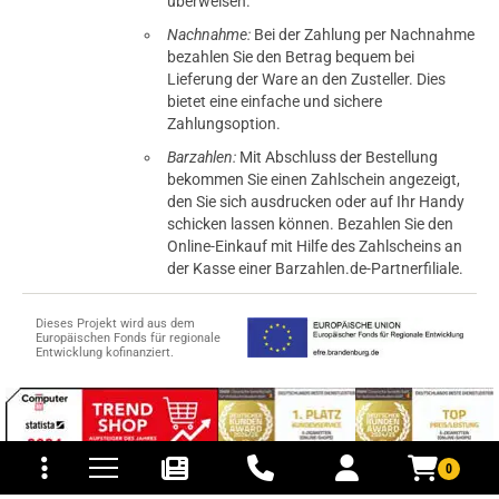
überweisen.
Nachnahme:
Bei der Zahlung per Nachnahme
bezahlen Sie den Betrag bequem bei
Lieferung der Ware an den Zusteller. Dies
bietet eine einfache und sichere
Zahlungsoption.
Barzahlen:
Mit Abschluss der Bestellung
bekommen Sie einen Zahlschein angezeigt,
den Sie sich ausdrucken oder auf Ihr Handy
schicken lassen können. Bezahlen Sie den
Online-Einkauf mit Hilfe des Zahlscheins an
der Kasse einer Barzahlen.de-Partnerfiliale.
Dieses Projekt wird aus dem
Europäischen Fonds für regionale
Entwicklung kofinanziert.
tomaten
fer- und Versandkosten
0
© 2015-2026 PB-ViGoods GmbH