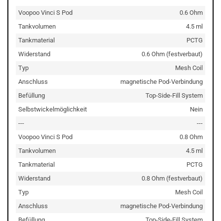
Voopoo Vinci S Pod
0.6 Ohm
Tankvolumen
4.5 ml
Tankmaterial
PCTG
Widerstand
0.6 Ohm (festverbaut)
Typ
Mesh Coil
Anschluss
magnetische Pod-Verbindung
Befüllung
Top-Side-Fill System
Selbstwickelmöglichkeit
Nein
---
---
Voopoo Vinci S Pod
0.8 Ohm
Tankvolumen
4.5 ml
Tankmaterial
PCTG
Widerstand
0.8 Ohm (festverbaut)
Typ
Mesh Coil
Anschluss
magnetische Pod-Verbindung
Befüllung
Top-Side-Fill System