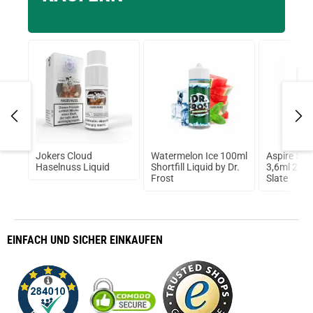
on
Jokers Cloud
Watermelon Ice 100ml
Aspire Sky
Haselnuss Liquid
Shortfill Liquid by Dr.
3,6ml 210W
Frost
Slate
EINFACH
UND SICHER
EINKAUFEN