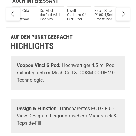
AUCH INTERESSANT
so
Eleaf iCita
DotMod
Uwell
Eleaf iStick
Vapefly
Du willst Kröten sparen?
5ml
Pod
dotPod V3.1
Caliburn G4
P100 4,5ml
Pod 4ml
Schau mal hier!
d
Ersatzpod
Pod 2ml
GPP Pod
Ersatz Pod
Ersatzp
Suorin Trio85 5ml 85 W Pod System Kit Rot
2er Pack
Ersatzpod
Ersatzpods
1er Pack
2er Pack
3er Pack
AUF DEN PUNKT GEBRACHT
HIGHLIGHTS
Voopoo
Vinci S Pod:
Hochwertiger 4.5 ml
Pod
mit integriertem Mesh Coil & iCOSM CODE 2.0
Technologie.
Design & Funktion:
Transparentes PCTG Full-
View Design mit ergonomischem Mundstück &
Topside-Fill.