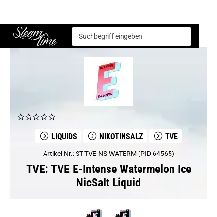
TVE
TVE E-Intense Watermelon Ice NicSalt Liquid
Steam time
LIQUIDS
NIKOTINSALZ
TVE
Artikel-Nr.: ST-TVE-NS-WATERM (PID 64565)
TVE: TVE E-Intense Watermelon Ice
NicSalt Liquid