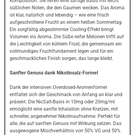
Komposition. Sie liefert eine saftige Basis mit leicht
süßlichen Noten, die den Gaumen wecken. Das Aroma
ist klar, natürlich und lebendig – wie eine frisch
aufgeschnittene Frucht an einem heißen Sommertag.
Ein sorgfältig abgestimmter Cooling-Effekt bringt
Volumen ins Aroma. Die Süße reifer Melonen trifft auf
die Leichtigkeit von kühlem Frost, die gemeinsam ein
vollmundiges Fruchtfundament legen und für ein
geschmackliches Finish sorgen, das lange bleibt.
Sanfter Genuss dank Nikotinsalz-Formel
Dank der intensiven Overdosed-Aromenformel
entfaltet sich der Geschmack von Anfang an klar und
präsent. Die NicSalt-Basis in 10mg oder 20mg/ml
ermöglicht eine sanfte Inhalation ohne Kratzen, mit
schneller, angenehmer Nikotinaufnahme. Perfekt für
alle, die auf sanften Genuss mit Wirkung setzen. Das
ausgewogene Mischverhältnis von 50% VG und 50%