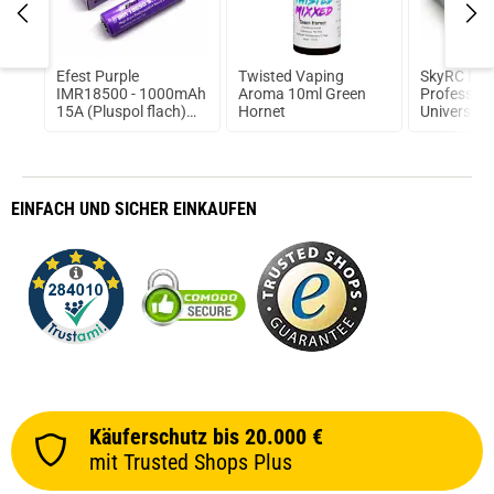
Efest Purple
Twisted Vaping
SkyRC MC
IMR18500 - 1000mAh
Aroma 10ml Green
Profession
15A (Pluspol flach)
Hornet
Universal-
ungeschützt
Ladegerät f
Akku-Type
EINFACH
UND SICHER
EINKAUFEN
Käuferschutz bis 20.000 €
mit Trusted Shops Plus