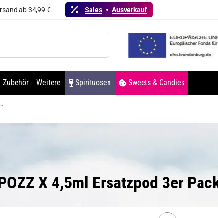
ersand ab 34,99 €
Sales
Ausverkauf
Zubehör
Weitere
Spirituosen
Sweets & Candies
Z X 4,5ml Ersatzpod 3er Pack
 POZZ X 4,5ml Ersatzpod 3er Pac