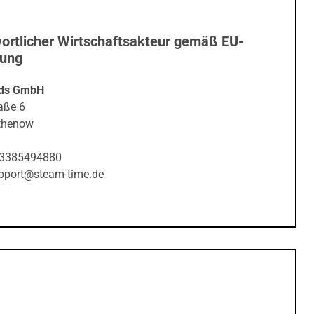
ortlicher Wirtschaftsakteur gemäß EU-
nung
ds GmbH
aße 6
thenow
03385494880
upport@steam-time.de