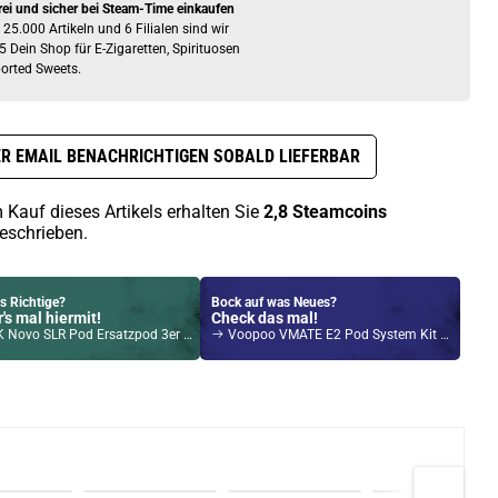
rei und sicher bei Steam-Time einkaufen
 25.000 Artikeln und 6 Filialen sind wir
5 Dein Shop für E-Zigaretten, Spirituosen
orted Sweets.
R EMAIL BENACHRICHTIGEN SOBALD LIEFERBAR
 Kauf dieses Artikels erhalten Sie
2,8
Steamcoins
eschrieben.
s Richtige?
Bock auf was Neues?
's mal hiermit!
Check das mal!
vo SLR Pod Ersatzpod 3er Pack 0,4Ohm
Voopoo VMATE E2 Pod System Kit Schwarz
Kröten sparen?
l hier!
 1ml 650mAh Pod System Kit Milky Way