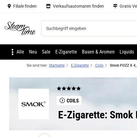
Filiale finden
Verkaufsautomaten finden
Gratis V
Steam time
Alle
Neu
Sale
E-Zigarette
Basen & Aromen
Liquids
Sie sind hier:
Startseite
E-Zigarette
Coils
Smok POZ
COILS
E-Zigarette: Smok