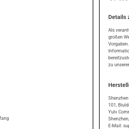
Details 
Als veran
großen We
Vorgaben.
Informati
bereitzust
zu unseren
Herstell
Shenzhen 
101, Biuld
Yulv Comm
mfang
Shenzhen,
E-Mail: s