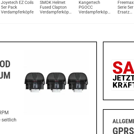
Joyetech EZ Coils
SMOK Helmet
Kangertech
Freemax 
5er Pack
Fused Clapton
PGOCC
Serie 5e
Verdampferköpfe
Verdampferköpfe
Verdampferköpfe
Ersatz
(5er Pack)
(5er Pack) für
Verdamp
Pangu Tank
POD
ZUM
r RPM
 seitlich
ALLGEME
GPRS