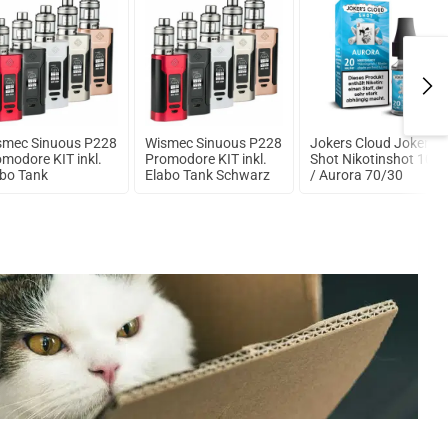
smec Sinuous P228
Wismec Sinuous P228
Jokers Cloud Joker`s
modore KIT inkl.
Promodore KIT inkl.
Shot Nikotinshot 10ml
abo Tank
Elabo Tank Schwarz
/ Aurora 70/30