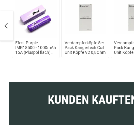
Efest Purple
Verdampferköpfe 5er
Verdampfe
IMR18500 - 1000mAh
Pack Kangertech Coil
Pack Kange
15A (Pluspol flach)
Unit Köpfe V2 0,8Ohm
Unit Köpf
ungeschützt
KUNDEN KAUFTE