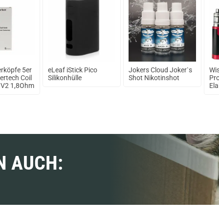
rköpfe 5er
eLeaf iStick Pico
Jokers Cloud Joker`s
Wi
rtech Coil
Silikonhülle
Shot Nikotinshot
Pro
e V2 1,8Ohm
El
N AUCH: