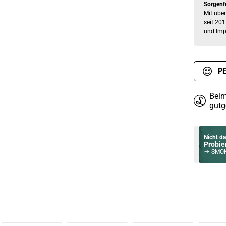
Sorgenf
Mit über
seit 201
und Imp
PE
Beim
gutg
Nicht da
Probier
SMOK No
Du willst 
Schau ma
OVNS JC02