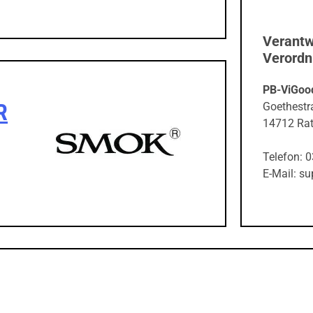
Verantw
Verord
PB-ViGoo
R
Goethestr
14712 Ra
Telefon: 
E-Mail: s