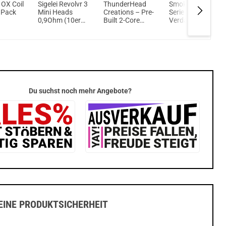
OX Coil
Sigelei Revolvr 3
ThunderHead
Smok RPM 2 Coil
r Pack
Mini Heads
Creations – Pre-
Serie 5er Pack
0,9Ohm (10er
Built 2-Core
Verdampferköpfe
ferköpfe
Pack)
Staple 0,5 Ohm
4er Pack
Du suchst noch mehr Angebote?
INE PRODUKTSICHERHEIT