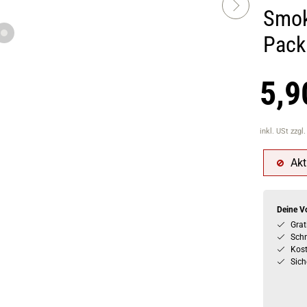
Smok
Pack
5,9
inkl. USt
zzgl
Akt
Deine Vo
Grat
Schn
Kos
Sich