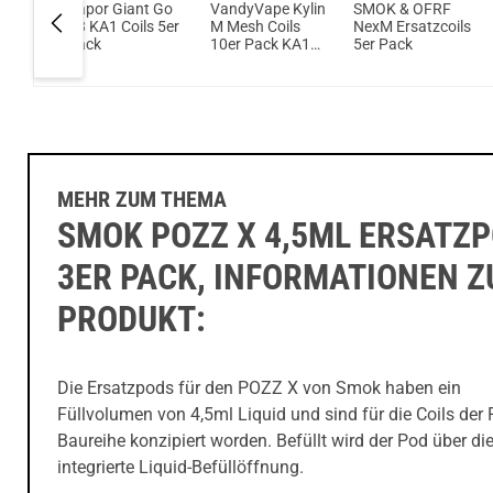
oil
Vapor Giant Go
VandyVape Kylin
SMOK & OFRF
zcoil
V3 KA1 Coils 5er
M Mesh Coils
NexM Ersatzcoils
Pack
10er Pack KA1
5er Pack
rköpfe
Dual M Coils
MEHR ZUM THEMA
SMOK POZZ X 4,5ML ERSATZ
3ER PACK, INFORMATIONEN 
PRODUKT:
Die Ersatzpods für den POZZ X von Smok haben ein
Füllvolumen von 4,5ml Liquid und sind für die Coils de
Baureihe konzipiert worden. Befüllt wird der Pod über die
integrierte Liquid-Befüllöffnung.