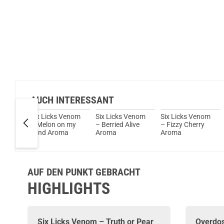
AUCH INTERESSANT
Six Licks Venom
Six Licks Venom
Six Licks Venom
 Aroma
– Melon on my
– Berried Alive
– Fizzy Cherry
ml
Mind Aroma
Aroma
Aroma
AUF DEN PUNKT GEBRACHT
HIGHLIGHTS
Six Licks
Venom – Truth or Pear
Overdo