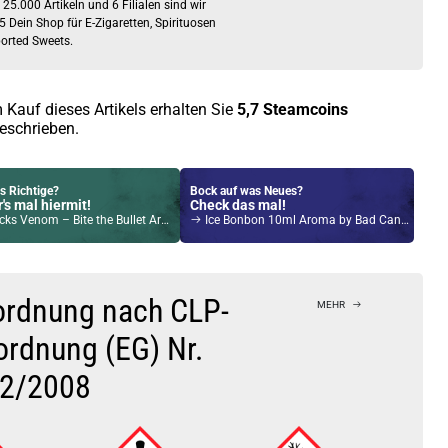
 25.000 Artikeln und 6 Filialen sind wir
5 Dein Shop für E-Zigaretten, Spirituosen
orted Sweets.
 Kauf dieses Artikels erhalten Sie
5,7
Steamcoins
eschrieben.
s Richtige?
Bock auf was Neues?
's mal hiermit!
Check das mal!
cks Venom – Bite the Bullet Aroma
Ice Bonbon 10ml Aroma by Bad Candy
Kröten sparen?
l hier!
Tech Magico 6,5ml Pod Rot
ordnung nach CLP-
MEHR
ordnung (EG) Nr.
2/2008