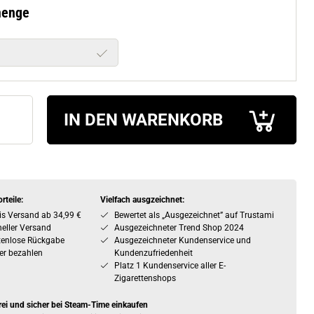
menge
IN DEN WARENKORB
rteile:
Vielfach ausgzeichnet:
is Versand ab 34,99 €
Bewertet als „Ausgezeichnet” auf Trustami
eller Versand
Ausgezeichneter Trend Shop 2024
tenlose Rückgabe
Ausgezeichneter Kundenservice und
er bezahlen
Kundenzufriedenheit
Platz 1 Kundenservice aller E-
Zigarettenshops
rei und sicher bei Steam-Time einkaufen