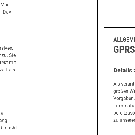
 Mix
l-Day-
ALLGEME
GPRS
nsives,
nzu. Sie
fekt mit
Details 
art als
Als veran
großen We
Vorgaben.
Informati
hr
bereitzust
ma
zu unseren
gang.
nd macht