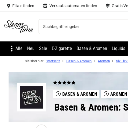
Filiale finden
Verkaufsautomaten finden
Gratis V
Steam time
Alle
Neu
Sale
E-Zigarette
Basen & Aromen
Liquids
Sie sind hier:
Startseite
Basen & Aromen
Aromen
Six Lick
BASEN & AROMEN
AROMEN
Basen & Aromen: S