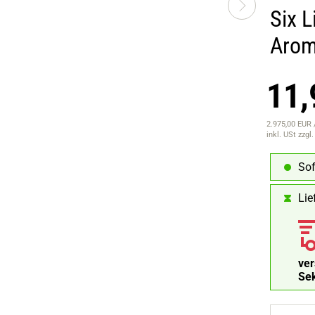
Six 
Aro
11,
2.975,00 EUR /
inkl. USt
zzgl
Sof
Lie
ve
Se