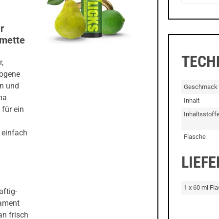
r
imette
TECH
,
wogene
en und
Geschmack
ma
Inhalt
 für ein
Inhaltsstoff
 einfach
Flasche
LIEF
1 x 60 ml Fl
aftig-
dament
an frisch