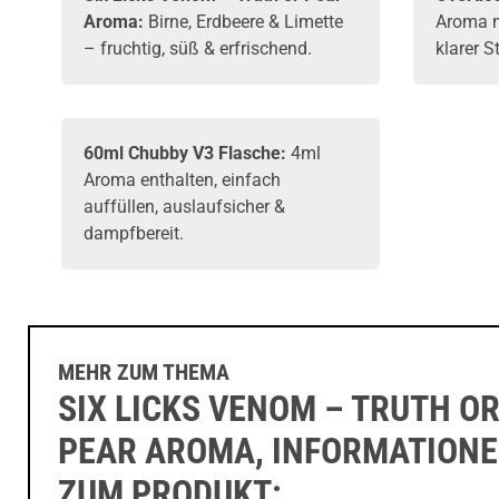
Aroma:
Birne, Erdbeere & Limette
Aroma mi
– fruchtig, süß & erfrischend.
klarer S
60ml Chubby V3 Flasche:
4ml
Aroma
enthalten, einfach
auffüllen, auslaufsicher &
dampfbereit.
MEHR ZUM THEMA
SIX LICKS VENOM – TRUTH O
PEAR AROMA, INFORMATION
ZUM PRODUKT: