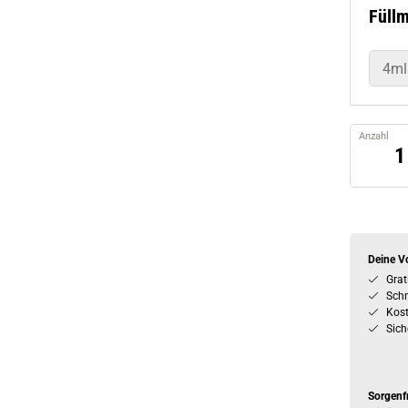
Füll
4ml
Anzahl
Deine Vo
Grat
Schn
Kos
Sich
Sorgenf