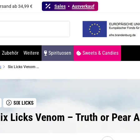
ersand ab 34,99 €
Sales
Ausverkauf
Zubehör
Weitere
Spirituosen
Sweets & Candies
s
Six Licks Venom – Truth or Pear Aroma
SIX LICKS
ix Licks Venom – Truth or Pear 