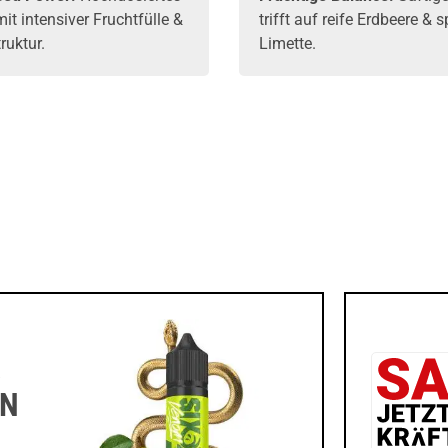
t intensiver Fruchtfülle &
trifft auf reife Erdbeere & s
truktur.
Limette.
R
EN