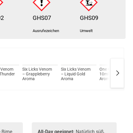
02
GHS07
GHS09
Ausrufezeichen
Umwelt
s Venom
Six Licks Venom
Six Licks Venom
One Cherry Ice
 Thunder
– Grappleberry
– Liquid Gold
10ml LongFill
Aroma
Aroma
Aroma by Dash
Liquids
 Birne
All-Day geeignet:
Natürlich süß,