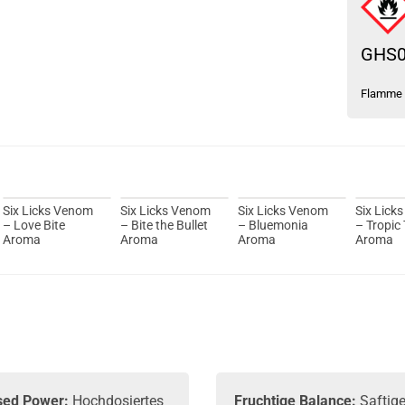
GHS
Flamme
Six Licks Venom
Six Licks Venom
Six Licks Venom
Six Lick
– Love Bite
– Bite the Bullet
– Bluemonia
– Tropic
Aroma
Aroma
Aroma
Aroma
sed Power:
Hochdosiertes
Fruchtige Balance:
Saftige