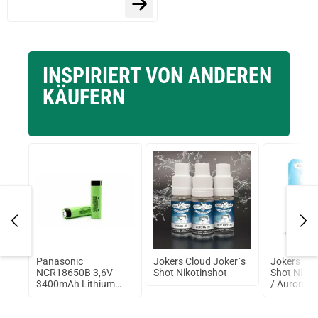
INSPIRIERT VON ANDEREN
KÄUFERN
pe
Panasonic
Jokers Cloud Joker`s
Jokers Clo
A
NCR18650B 3,6V
Shot Nikotinshot
Shot Nikot
3400mAh Lithium
/ Aurora 7
Ionen Akku