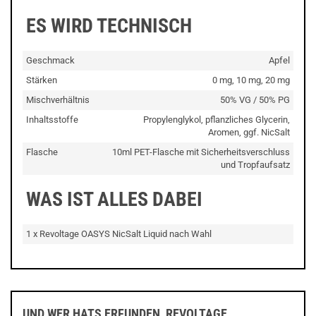
ES WIRD TECHNISCH
Geschmack
Apfel
Stärken
0 mg, 10 mg, 20 mg
Mischverhältnis
50% VG / 50% PG
Inhaltsstoffe
Propylenglykol, pflanzliches Glycerin,
Aromen, ggf. NicSalt
Flasche
10ml PET-Flasche mit Sicherheitsverschluss
und Tropfaufsatz
WAS IST ALLES DABEI
1 x Revoltage OASYS NicSalt Liquid nach Wahl
UND WER HATS ERFUNDEN, REVOLTAGE