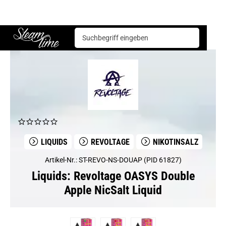
Liquids
Revoltage
Revoltage OASYS Double Apple NicSalt Liquid
Steam time
LIQUIDS
REVOLTAGE
NIKOTINSALZ
Artikel-Nr.: ST-REVO-NS-DOUAP (PID 61827)
Liquids: Revoltage OASYS Double
Apple NicSalt Liquid