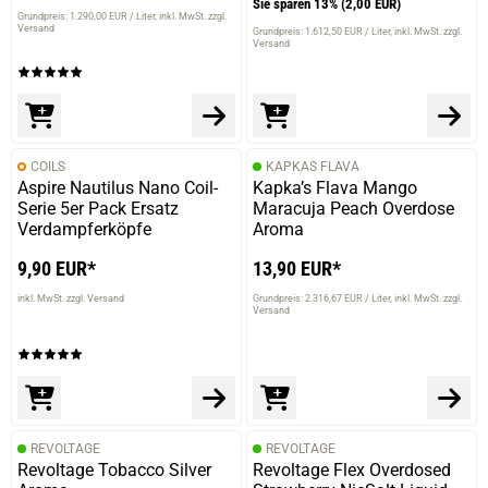
Sie sparen 13%
(2,00 EUR)
Grundpreis: 1.290,00 EUR / Liter
inkl. MwSt. zzgl.
Versand
Grundpreis: 1.612,50 EUR / Liter
inkl. MwSt. zzgl.
Versand
COILS
KAPKAS FLAVA
Aspire Nautilus Nano Coil-
Kapka’s Flava Mango
Serie 5er Pack Ersatz
Maracuja Peach Overdose
Verdampferköpfe
Aroma
9,90 EUR*
13,90 EUR*
inkl. MwSt. zzgl. Versand
Grundpreis: 2.316,67 EUR / Liter
inkl. MwSt. zzgl.
Versand
REVOLTAGE
REVOLTAGE
Revoltage Tobacco Silver
Revoltage Flex Overdosed