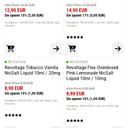
alter Preis 14,90 EUR
alter Preis 17,90 EUR
12,90 EUR
14,90 EUR
Sie sparen 13%
(2,00 EUR)
Sie sparen 17%
(3,00 EUR)
Grundpreis: 1.842,86 EUR / Liter
inkl. MwSt. zzgl.
Grundpreis: 993,33 EUR / Liter
inkl. MwSt. zzgl.
Versand
Versand
REVOLTAGE
REVOLTAGE
Revoltage Tobacco Vanilla
Revoltage Flex Overdosed
NicSalt Liquid 10ml / 20mg
Pink Lemonade NicSalt
Liquid 10ml / 10mg
alter Preis 9,90 EUR
8,90 EUR
alter Preis 9,90 EUR
8,90 EUR
Sie sparen 10%
(1,00 EUR)
Sie sparen 10%
(1,00 EUR)
Grundpreis: 890,00 EUR / Liter
inkl. MwSt. zzgl.
Versand
Grundpreis: 890,00 EUR / Liter
inkl. MwSt. zzgl.
Versand