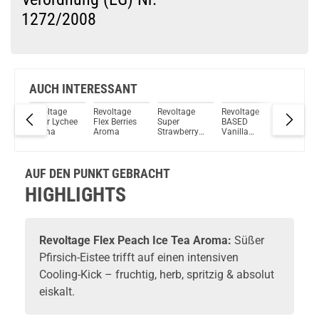
1272/2008
Du willst Kröten sparen?
Schau mal hier!
Ijoy Luna 1,4ml 350mAh Pod System Kit Grün
AUCH INTERESSANT
e
Revoltage
Revoltage
Revoltage
Revoltage
Revolta
Laser Lychee
Flex Berries
Super
BASED
Flex Blu
ce
Aroma
Aroma
Strawberry
Vanilla
Razz Ar
Longfill
Aroma
Aroma
AUF DEN PUNKT GEBRACHT
HIGHLIGHTS
Revoltage
Flex Peach Ice Tea Aroma:
Süßer
Pfirsich-Eistee trifft auf einen intensiven
Cooling-Kick – fruchtig, herb, spritzig & absolut
eiskalt.