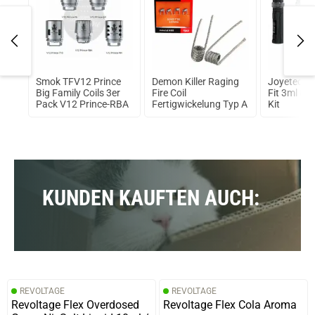
Smok TFV12 Prince
Demon Killer Raging
Joyetech e
lt
Big Family Coils 3er
Fire Coil
Fit 3ml 8
 0
Pack V12 Prince-RBA
Fertigwickelung Typ A
Kit
KUNDEN KAUFTEN AUCH:
REVOLTAGE
REVOLTAGE
Revoltage Flex Overdosed
Revoltage Flex Cola Aroma