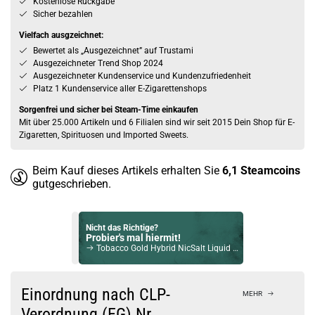
Kostenlose Rückgabe
Sicher bezahlen
Vielfach ausgzeichnet:
Bewertet als „Ausgezeichnet” auf Trustami
Ausgezeichneter Trend Shop 2024
Ausgezeichneter Kundenservice und Kundenzufriedenheit
Platz 1 Kundenservice aller E-Zigarettenshops
Sorgenfrei und sicher bei Steam-Time einkaufen
Mit über 25.000 Artikeln und 6 Filialen sind wir seit 2015 Dein Shop für E-
Zigaretten, Spirituosen und Imported Sweets.
Beim Kauf dieses Artikels erhalten Sie
6,1
Steamcoins
gutgeschrieben.
Nicht das Richtige?
Probier's mal hiermit!
Tobacco Gold Hybrid NicSalt Liquid by Revoltage 10ml / 10mg
Bock auf was Neues?
Check das mal!
Einordnung nach CLP-
MEHR
Soldier - Peach 5000 Aroma 12ml Short-Fill by Vape Chill Pill
Verordnung (EG) Nr.