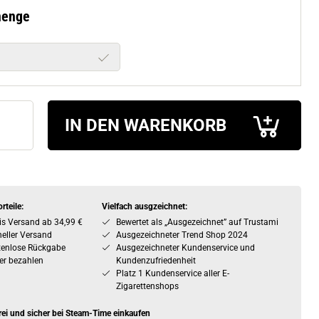
menge
IN DEN WARENKORB
rteile:
Vielfach ausgzeichnet:
is Versand ab 34,99 €
Bewertet als „Ausgezeichnet” auf Trustami
eller Versand
Ausgezeichneter Trend Shop 2024
tenlose Rückgabe
Ausgezeichneter Kundenservice und
er bezahlen
Kundenzufriedenheit
Platz 1 Kundenservice aller E-
Zigarettenshops
rei und sicher bei Steam-Time einkaufen