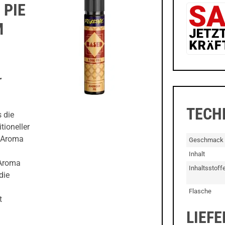
 PIE
M
r
TECH
 die
tioneller
e Aroma
Geschmack
Inhalt
 Aroma
Inhaltsstoff
die
Flasche
t
LIEF