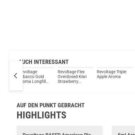
AUCH INTERESSANT
Flex
Revoltage
Revoltage Flex
Revoltage Triple
oma
Tobacco Gold
Overdosed Kiwi
Apple Aroma
Aroma Longfill
Strawberry
15ml
Longfill Aroma
AUF DEN PUNKT GEBRACHT
HIGHLIGHTS