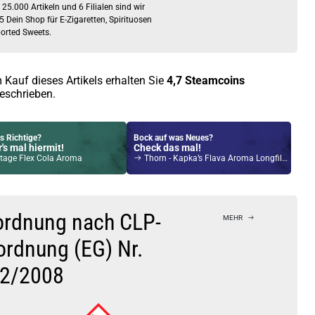
 25.000 Artikeln und 6 Filialen sind wir
5 Dein Shop für E-Zigaretten, Spirituosen
orted Sweets.
 Kauf dieses Artikels erhalten Sie
4,7
Steamcoins
eschrieben.
s Richtige?
Bock auf was Neues?
's mal hiermit!
Check das mal!
tage Flex Cola Aroma
Thorn - Kapka’s Flava Aroma Longfill 10ml
Kröten sparen?
l hier!
Pado Pod System Kit Grün
ordnung nach CLP-
MEHR
ordnung (EG) Nr.
2/2008