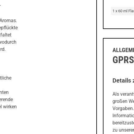
r
1 x 60 ml Fl
 Aromas.
epflückte
faltet
 wodurch
ALLGEME
rd.
GPRS
tliche
Details 
n
anten
Als veran
erende
großen We
l wirken
Vorgaben.
Informati
bereitzust
zu unseren