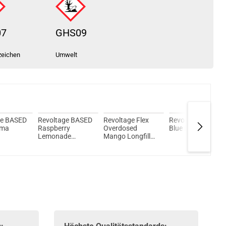
07
GHS09
zeichen
Umwelt
ge BASED
Revoltage BASED
Revoltage Flex
Revoltage Flex
oma
Raspberry
Overdosed
Blue Razz Aroma
Lemonade
Mango Longfill
Aroma
Aroma