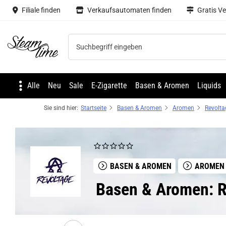
Filiale finden
Verkaufsautomaten finden
Gratis V
Steam time
Alle
Neu
Sale
E-Zigarette
Basen & Aromen
Liquids
Sie sind hier:
Startseite
Basen & Aromen
Aromen
Revolta
BASEN & AROMEN
AROMEN
Basen & Aromen: 