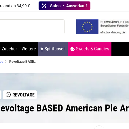
ersand ab 34,99 €
Sales
Ausverkauf
Zubehör
Weitere
Spirituosen
Sweets & Candies
ge
Revoltage BASED American Pie Aroma
REVOLTAGE
Revoltage BASED American Pie A