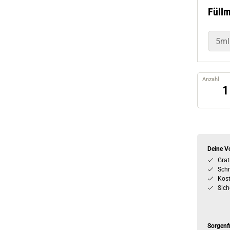
Füll
5ml
Anzahl
Deine Vo
Grat
Schn
Kos
Sich
Sorgenf