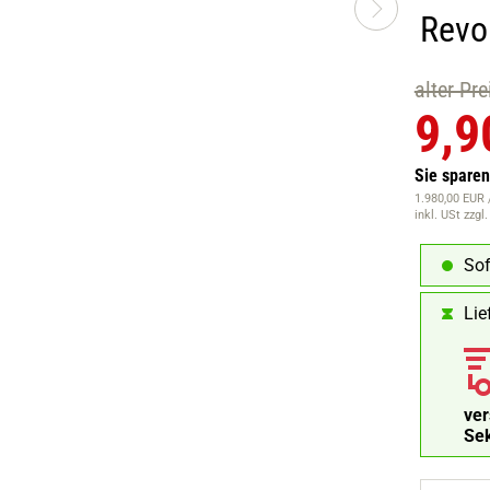
Revo
alter Pr
9,9
Sie spare
1.980,00 EUR /
inkl. USt
zzgl
Sof
Lie
ve
Se