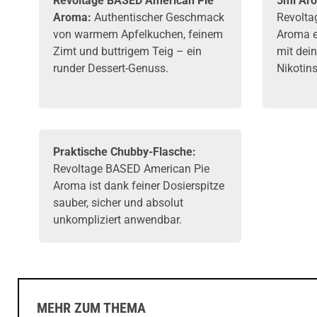
Revoltage BASED American Pie
5ml Aro
Aroma:
Authentischer Geschmack
Revolta
von warmem Apfelkuchen, feinem
Aroma e
Zimt und buttrigem Teig – ein
mit dein
runder Dessert-Genuss.
Nikotin
Praktische Chubby-Flasche:
Revoltage BASED American Pie
Aroma ist dank feiner Dosierspitze
sauber, sicher und absolut
unkompliziert anwendbar.
MEHR ZUM THEMA