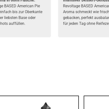
ma in 60ml Flasche:
Intensiver Dessert-Genuss
ge BASED American Pie
Revoltage BASED America
infach bis zur Oberkante
Aroma schmeckt wie frisc
er liebsten
Base
oder
gebacken, perfekt ausbalan
shots
auffüllen.
für jeden Tag ohne Reifezei