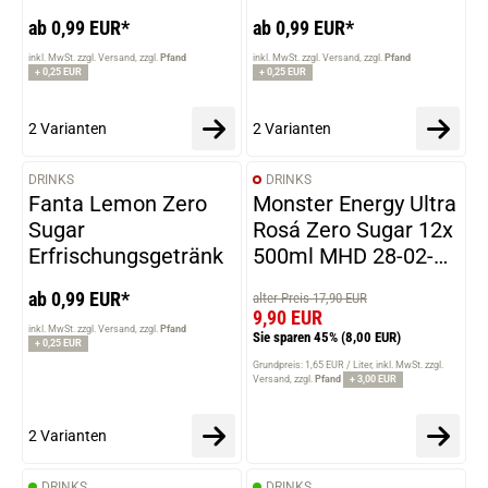
ab 0,99 EUR*
ab 0,99 EUR*
inkl. MwSt. zzgl. Versand
zzgl.
Pfand
inkl. MwSt. zzgl. Versand
zzgl.
Pfand
+ 0,25 EUR
+ 0,25 EUR
2 Varianten
2 Varianten
DRINKS
DRINKS
VARIANTEN
Fanta Lemon Zero
Monster Energy Ultra
Sugar
Rosá Zero Sugar 12x
Erfrischungsgetränk
500ml MHD 28-02-
2026
ab 0,99 EUR*
alter Preis 17,90 EUR
9,90 EUR
inkl. MwSt. zzgl. Versand
zzgl.
Pfand
Sie sparen 45%
(8,00 EUR)
+ 0,25 EUR
Grundpreis: 1,65 EUR / Liter
inkl. MwSt. zzgl.
Versand
zzgl.
Pfand
+ 3,00 EUR
2 Varianten
DRINKS
DRINKS