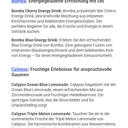
Bomba
: Energiegeladene Erfrischung mit Stil
Bomba Cherry Energy Drink
:
Bomba präsentiert den Cherry
Energy Drink, eine kraftvolle Mischung aus erlesenen
Kirscharomen und belebenden Energieschüben. Der
perfekte Begleiter für alle, die Frische und Energie in einem
Getränk suchen.
Bomba Blue Energy Drink
:
Erleben Sie den erfrischenden
Blue Energy Drink von Bomba. Eine gelungene Fusion von
intensivem Blaubeergeschmack und dem belebenden Kick
von Energy – für einen energiegeladenen Genussmoment.
Calypso
: Fruchtige Erlebnisse für anspruchsvolle
Gaumen
Calypso Ocean Blue Lemonade
:
Calypso begeistert mit der
Ocean Blue Lemonade, einem erfrischenden Mix aus
Zitronenlimonade und fruchtiger Heidelbeernote. Ein
spritziges Getränk, das die Sinne belebt und für
Urlaubsfeeling sorgt.
Calypso Triple Melon Lemonade
:
Tauchen Sie ein in die
sommerliche Frische der Triple Melon Lemonade von
Calypso. Die harmonische Kombination aus Wassermelone,