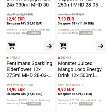
24x 330ml MHD 30-
250ml MHD 28-05-
06-2026
2026
alter Preis 22,90 EUR
alter Preis 18,90 EUR
12,90 EUR
7,90 EUR
Sie sparen 44%
(10,00 EUR)
Sie sparen 58%
(11,00 EUR)
Grundpreis: 1,63 EUR / Liter
inkl. MwSt. zzgl.
Grundpreis: 2,63 EUR / Liter
inkl. MwSt. zzgl.
Versand
zzgl.
Pfand
+ 6,00 EUR
Versand
zzgl.
Pfand
+ 3,00 EUR
DRINKS
DRINKS
Fentimans Sparkling
Monster Juiced
Elderflower 12x
Mango Loco Energy
275ml MHD 28-03-
Drink 12x 500ml
2026
MHD 31-05-2026
alter Preis 31,90 EUR
alter Preis 18,90 EUR
14,90 EUR
9,90 EUR
Sie sparen 53%
(17,00 EUR)
Sie sparen 48%
(9,00 EUR)
Grundpreis: 4,52 EUR / Liter
inkl. MwSt. zzgl.
Grundpreis: 1,65 EUR / Liter
inkl. MwSt. zzgl.
Versand
zzgl.
Pfand
+ 3,00 EUR
Versand
zzgl.
Pfand
+ 3,00 EUR