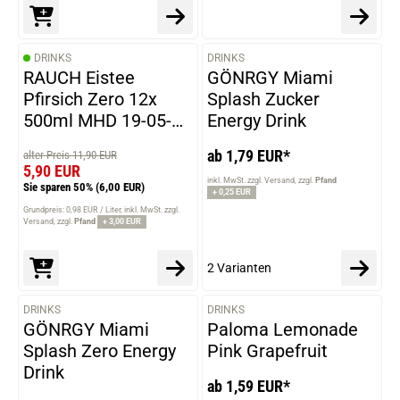
DRINKS
DRINKS
VARIANTEN
RAUCH Eistee
GÖNRGY Miami
Pfirsich Zero 12x
Splash Zucker
500ml MHD 19-05-
Energy Drink
2026
ab 1,79 EUR*
alter Preis 11,90 EUR
5,90 EUR
inkl. MwSt. zzgl. Versand
zzgl.
Pfand
Sie sparen 50%
(6,00 EUR)
+ 0,25 EUR
Grundpreis: 0,98 EUR / Liter
inkl. MwSt. zzgl.
Versand
zzgl.
Pfand
+ 3,00 EUR
2 Varianten
DRINKS
DRINKS
VARIANTEN
VARIANTEN
GÖNRGY Miami
Paloma Lemonade
Splash Zero Energy
Pink Grapefruit
Drink
ab 1,59 EUR*