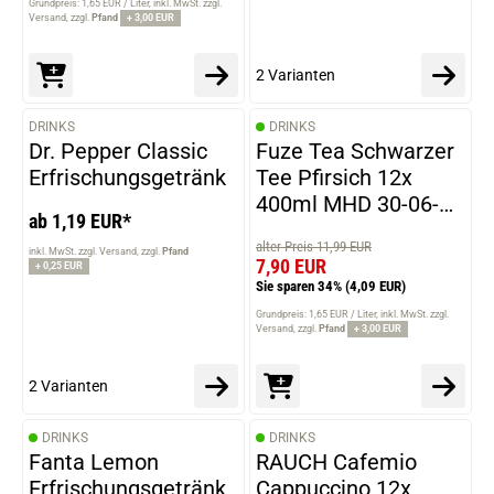
Grundpreis: 1,65 EUR / Liter
inkl. MwSt. zzgl.
Versand
zzgl.
Pfand
+ 3,00 EUR
2 Varianten
DRINKS
DRINKS
VARIANTEN
Dr. Pepper Classic
Fuze Tea Schwarzer
Erfrischungsgetränk
Tee Pfirsich 12x
400ml MHD 30-06-
ab 1,19 EUR*
2026
alter Preis 11,99 EUR
inkl. MwSt. zzgl. Versand
zzgl.
Pfand
7,90 EUR
+ 0,25 EUR
Sie sparen 34%
(4,09 EUR)
Grundpreis: 1,65 EUR / Liter
inkl. MwSt. zzgl.
Versand
zzgl.
Pfand
+ 3,00 EUR
2 Varianten
DRINKS
DRINKS
Fanta Lemon
RAUCH Cafemio
Erfrischungsgetränk
Cappuccino 12x