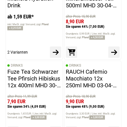
Drink
500ml MHD 30-04-
2026
ab 1,59 EUR*
alter Preis 15,90 EUR
8,90 EUR
inkl. MwSt. zzgl. Versand
zzgl.
Pfand
Sie sparen 44%
(7,00 EUR)
+ 0,25 EUR
Grundpreis: 0,99 EUR / Liter
inkl. MwSt. zzgl.
Versand
zzgl.
Pfand
+ 4,50 EUR
2 Varianten
DRINKS
DRINKS
Fuze Tea Schwarzer
RAUCH Cafemio
Tee Pfirsich Hibiskus
Macchiato 12x
12x 400ml MHD 30-
250ml MHD 03-04-
04-2026
2026
alter Preis 11,99 EUR
alter Preis 18,90 EUR
7,90 EUR
9,90 EUR
Sie sparen 34%
(4,09 EUR)
Sie sparen 48%
(9,00 EUR)
Grundpreis: 1,65 EUR / Liter
inkl. MwSt. zzgl.
Grundpreis: 3,30 EUR / Liter
inkl. MwSt. zzgl.
Versand
zzgl.
Pfand
+ 3,00 EUR
Versand
zzgl.
Pfand
+ 3,00 EUR