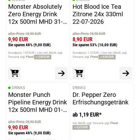
Monster Absolutely
Hot Blood Ice Tea
Zero Energy Drink
Zitrone 24x 330ml
12x 500ml MHD 31-
22-07-2026
03-2026
alter Preis 18,90 EUR
alter Preis 18,90 EUR
9,90 EUR
8,90 EUR
Sie sparen 48%
(9,00 EUR)
Sie sparen 53%
(10,00 EUR)
Grundpreis: 1,65 EUR / Liter
inkl. MwSt. zzgl.
Grundpreis: 1,12 EUR / Liter
inkl. MwSt. zzgl.
Versand
zzgl.
Pfand
+ 3,00 EUR
Versand
zzgl.
Pfand
+ 6,00 EUR
DRINKS
DRINKS
VARIANTEN
Monster Punch
Dr. Pepper Zero
Pipeline Energy Drink
Erfrischungsgetränk
12x 500ml MHD 01-
ab 1,19 EUR*
06-2026
alter Preis 18,90 EUR
inkl. MwSt. zzgl. Versand
zzgl.
Pfand
9,90 EUR
+ 0,25 EUR
Sie sparen 48%
(9,00 EUR)