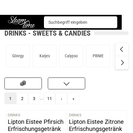
Sweets & Candies
Drinks
Steam time
DRINKS - SWEETS & CANDIES
Gönrgy
Katjes
Calypso
PRIME
Red Bull
...
1
2
3
11
›
»
DRINKS
DRINKS
VARIANTEN
VARIANTEN
Lipton Eistee Pfirsich
Lipton Eistee Zitrone
Erfrischungsgetränk
Erfrischungsgetränk