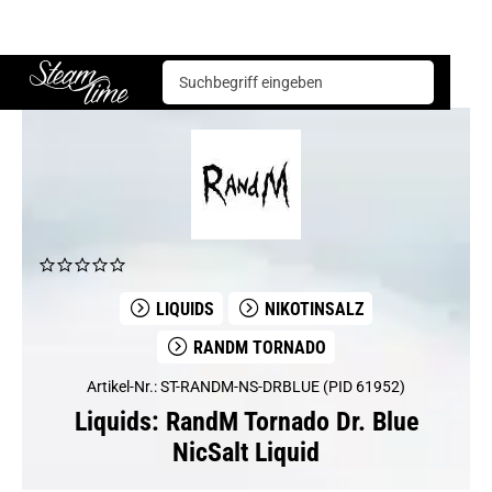
Liquids
RandM Tornado
RandM Tornado Dr. Blue NicSalt Liquid
Steam time
LIQUIDS
NIKOTINSALZ
RANDM TORNADO
Artikel-Nr.: ST-RANDM-NS-DRBLUE (PID 61952)
Liquids: RandM Tornado Dr. Blue
NicSalt Liquid