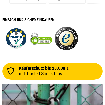
ungeschützt
Akku
Flat Top 3
ungeschüt
prev
next
EINFACH
UND SICHER
EINKAUFEN
Käuferschutz bis 20.000 €
mit Trusted Shops Plus