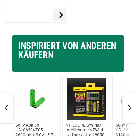
INSPIRIERT VON ANDEREN
KÄUFERN
bit
Sony Konion
NITECORE Sysmax
Sony Koni
US18650VTC5 -
Intellicharge NEW I4
US18650V
2600mAh, 3,6V - 3,7V
Ladegerät für 18650
3120mAh, 3