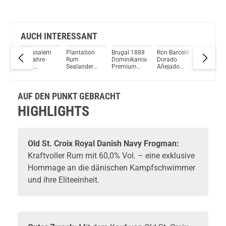
AUCH INTERESSANT
Matusalem
Plantation
Brugal 1888
Ron Barceló
Appleto
23 Jahre
Rum
Dominikanischer
Dorado
Estate 
Gran
Sealander
Premium
Añejado
21 Jahr
Reserva Rum
40% Vol.
Rum 40%
Rum 37,5%
43% Vol.
40% Vol.
700ml
Vol. 700ml
Vol. 1000ml
700ml
700ml
AUF DEN PUNKT GEBRACHT
HIGHLIGHTS
Old St. Croix
Royal Danish Navy Frogman:
Kraftvoller
Rum
mit 60,0% Vol. – eine exklusive
Hommage an die dänischen Kampfschwimmer
und ihre Eliteeinheit.