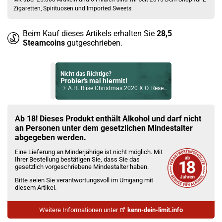
Zigaretten, Spirituosen und Imported Sweets.
Beim Kauf dieses Artikels erhalten Sie
28,5
Steamcoins
gutgeschrieben.
Nicht das Richtige?
Probier's mal hiermit!
A.H. Riise Christmas 2020 X.O. Reserve Rum 40% Vol. 700ml
Bock auf was Neues?
Check das mal!
Ab 18! Dieses Produkt enthält Alkohol und darf nicht
Absolut Vodka Tabasco 38% Vol. 1L
an Personen unter dem gesetzlichen Mindestalter
abgegeben werden.
Du willst Kröten sparen?
Eine Lieferung an Minderjährige ist nicht möglich. Mit
Schau mal hier!
Ihrer Bestellung bestätigen Sie, dass Sie das
YiHi SX Auto Kit 1400mAh 3,5ml inkl. SX ADA Pod Tank Gunmetal
gesetzlich vorgeschriebene Mindestalter haben.
Bitte seien Sie verantwortungsvoll im Umgang mit
diesem Artikel.
Weitere Informationen unter
kenn-dein-limit.info