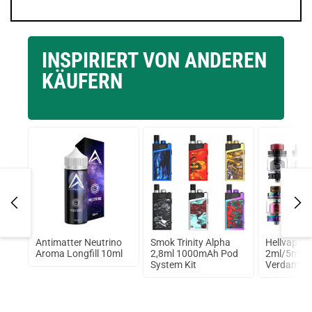
INSPIRIERT VON ANDEREN
KÄUFERN
 SBS
Antimatter Neutrino
Smok Trinity Alpha
Hellvape R
Aroma Longfill 10ml
2,8ml 1000mAh Pod
2ml/5ml R
System Kit
Verdampfer