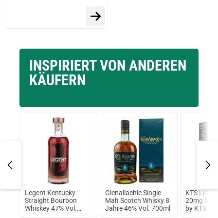
INSPIRIERT VON ANDEREN
KÄUFERN
nse
Legent Kentucky
Glenallachie Single
KTS Line -
10ml
Straight Bourbon
Malt Scotch Whisky 8
20mg NicSa
Whiskey 47% Vol.
Jahre 46% Vol. 700ml
by KTS M
700ml