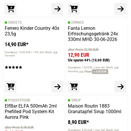
SWEETS
DRINKS
Ferrero Kinder Country 40x
Fanta Lemon
23,5g
Erfrischungsgetränk 24x
330ml MHD 30-06-2026
14,90 EUR*
alter Preis 22,90 EUR
Grundpreis: 15,85 EUR / 1 KG
inkl. MwSt. zzgl.
12,90 EUR
Versand
Sie sparen 44%
(10,00 EUR)
Grundpreis: 1,63 EUR / Liter
inkl. MwSt. zzgl.
Versand
zzgl.
Pfand
+ 6,00 EUR
PODSYSTEME
SIRUP
ElfBar ELFA 500mAh 2ml
Maison Routin 1883
Prefilled Pod System Kit
Granatapfel Sirup 1000ml
Aurora Pink
prev
next
8,90 EUR*
alter Preis 8,90 EUR
Grundpreis: 8,90 EUR / Liter
inkl. MwSt. zzgl.