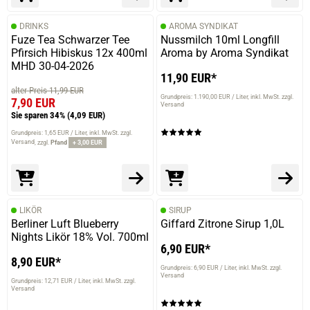
DRINKS
AROMA SYNDIKAT
Fuze Tea Schwarzer Tee
Nussmilch 10ml Longfill
Pfirsich Hibiskus 12x 400ml
Aroma by Aroma Syndikat
MHD 30-04-2026
11,90 EUR*
alter Preis 11,99 EUR
Grundpreis: 1.190,00 EUR / Liter
inkl. MwSt. zzgl.
7,90 EUR
Versand
Sie sparen 34%
(4,09 EUR)
Grundpreis: 1,65 EUR / Liter
inkl. MwSt. zzgl.
Versand
zzgl.
Pfand
+ 3,00 EUR
LIKÖR
SIRUP
Berliner Luft Blueberry
Giffard Zitrone Sirup 1,0L
Nights Likör 18% Vol. 700ml
6,90 EUR*
8,90 EUR*
Grundpreis: 6,90 EUR / Liter
inkl. MwSt. zzgl.
Versand
Grundpreis: 12,71 EUR / Liter
inkl. MwSt. zzgl.
Versand