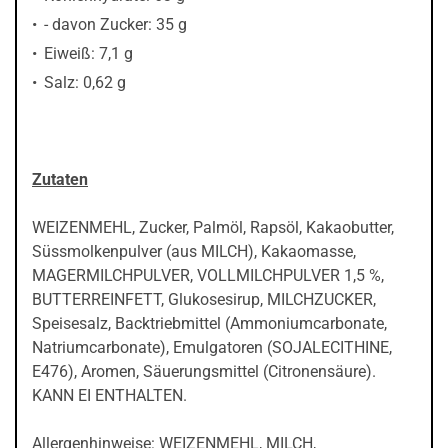
- davon Zucker: 35 g
Eiweiß: 7,1 g
Salz: 0,62 g
Zutaten
WEIZENMEHL, Zucker, Palmöl, Rapsöl, Kakaobutter,
Süssmolkenpulver (aus MILCH), Kakaomasse,
MAGERMILCHPULVER, VOLLMILCHPULVER 1,5 %,
BUTTERREINFETT, Glukosesirup, MILCHZUCKER,
Speisesalz, Backtriebmittel (Ammoniumcarbonate,
Natriumcarbonate), Emulgatoren (SOJALECITHINE,
E476), Aromen, Säuerungsmittel (Citronensäure).
KANN EI ENTHALTEN.
Allergenhinweise: WEIZENMEHL, MILCH,