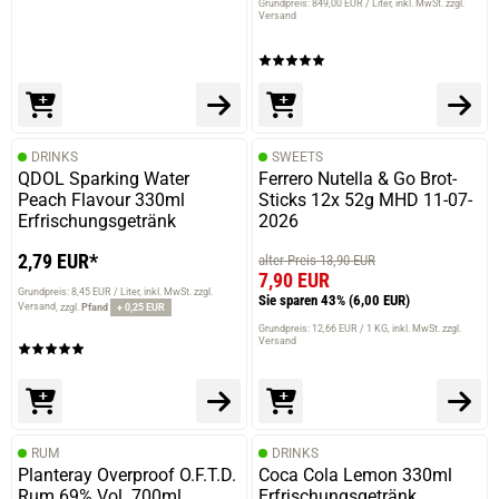
Grundpreis: 849,00 EUR / Liter
inkl. MwSt. zzgl.
Versand
DRINKS
SWEETS
QDOL Sparking Water
Ferrero Nutella & Go Brot-
Peach Flavour 330ml
Sticks 12x 52g MHD 11-07-
Erfrischungsgetränk
2026
2,79 EUR*
alter Preis 13,90 EUR
7,90 EUR
Grundpreis: 8,45 EUR / Liter
inkl. MwSt. zzgl.
Sie sparen 43%
(6,00 EUR)
Versand
zzgl.
Pfand
+ 0,25 EUR
Grundpreis: 12,66 EUR / 1 KG
inkl. MwSt. zzgl.
Versand
RUM
DRINKS
Planteray Overproof O.F.T.D.
Coca Cola Lemon 330ml
Rum 69% Vol. 700ml
Erfrischungsgetränk