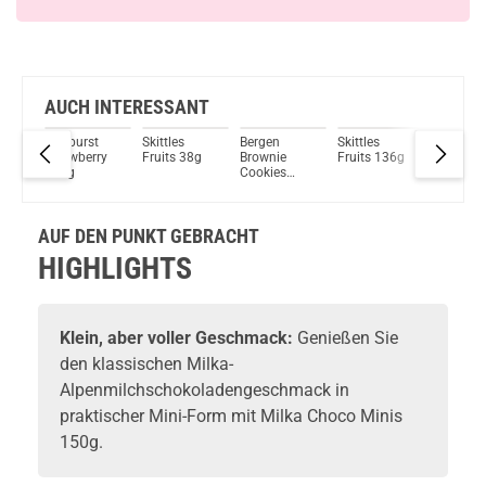
AUCH INTERESSANT
Starburst
Skittles
Bergen
Skittles
Skittles
Strawberry
Fruits 38g
Brownie
Fruits 136g
Crazy S
138g
Cookies
126g
ong
AUF DEN PUNKT GEBRACHT
HIGHLIGHTS
Klein, aber voller Geschmack:
Genießen Sie
den klassischen Milka-
Alpenmilchschokoladengeschmack in
praktischer Mini-Form mit Milka Choco Minis
150g.