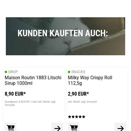
KUNDEN KAUFTEN AUCH:
SIRUP
SNACKS
Maison Routin 1883 Litschi
Milky Way Crispy Roll
Sirup 1000ml
112,5g
8,90 EUR*
2,90 EUR*
Grundpreis: 8,90 EUR / Liter
inkl. MwSt. zzgl.
inkl. MwSt. zzgl. Versand
Versand