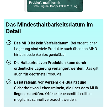
Probier's mal hiermit!
Oreo Original Doppelkekse 20x 66g
Bock auf was Neues?
Check das mal!
Das Mindesthaltbarkeitsdatum im
Coca Cola Zero Erfrischungsgetränk 330ml
Detail
Du willst Kröten sparen?
Schau mal hier!
OneVape Air MOD 60 1500mAh 6,0ml Pod Kit Rot
Das MHD ist kein Verfallsdatum.
Bei ordentlicher
Lagerung sind viele Produkte auch über das MHD
hinaus bedenkenlos genießbar.
Die Haltbarkeit von Produkten kann durch
ordentliche Lagerung verlängert werden.
Das gilt
auch für geöffnete Produkte.
Es ist ratsam, vor Verzehr die Qualität und
Sicherheit von Lebensmitteln, die über dem MHD
liegen, zu prüfen.
Offene Lebensmittel sollten
möglichst schnell verbraucht werden.