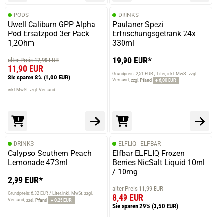
PODS
DRINKS
Uwell Caliburn GPP Alpha
Paulaner Spezi
Pod Ersatzpod 3er Pack
Erfrischungsgetränk 24x
1,2Ohm
330ml
19,90 EUR*
alter Preis 12,90 EUR
11,90 EUR
Grundpreis: 2,51 EUR / Liter
inkl. MwSt. zzgl.
Sie sparen 8%
(1,00 EUR)
Versand
zzgl.
Pfand
+ 6,00 EUR
inkl. MwSt. zzgl. Versand
DRINKS
ELFLIQ - ELFBAR
Calypso Southern Peach
Elfbar ELFLIQ Frozen
Lemonade 473ml
Berries NicSalt Liquid 10ml
/ 10mg
2,99 EUR*
alter Preis 11,99 EUR
Grundpreis: 6,32 EUR / Liter
inkl. MwSt. zzgl.
8,49 EUR
Versand
zzgl.
Pfand
+ 0,25 EUR
Sie sparen 29%
(3,50 EUR)