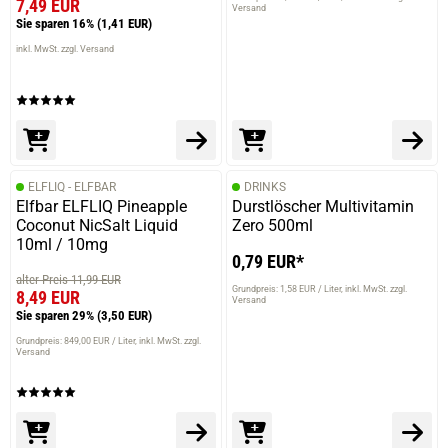
7,49 EUR
Versand
Sie sparen 16%
(1,41 EUR)
inkl. MwSt. zzgl. Versand
ELFLIQ - ELFBAR
DRINKS
Elfbar ELFLIQ Pineapple
Durstlöscher Multivitamin
Coconut NicSalt Liquid
Zero 500ml
10ml / 10mg
0,79 EUR*
alter Preis 11,99 EUR
Grundpreis: 1,58 EUR / Liter
inkl. MwSt. zzgl.
8,49 EUR
Versand
Sie sparen 29%
(3,50 EUR)
Grundpreis: 849,00 EUR / Liter
inkl. MwSt. zzgl.
Versand