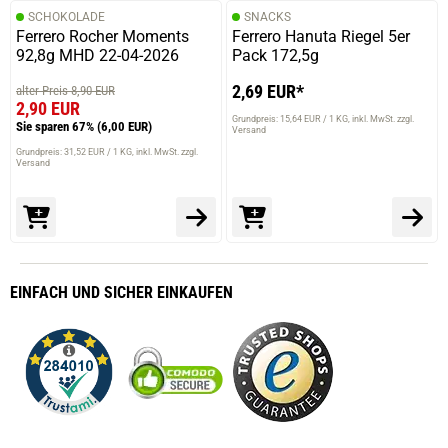
SCHOKOLADE
SNACKS
Ferrero Rocher Moments
Ferrero Hanuta Riegel 5er
92,8g MHD 22-04-2026
Pack 172,5g
2,69 EUR*
alter Preis 8,90 EUR
2,90 EUR
Grundpreis: 15,64 EUR / 1 KG
inkl. MwSt. zzgl.
Sie sparen 67%
(6,00 EUR)
Versand
Grundpreis: 31,52 EUR / 1 KG
inkl. MwSt. zzgl.
Versand
EINFACH
UND SICHER
EINKAUFEN