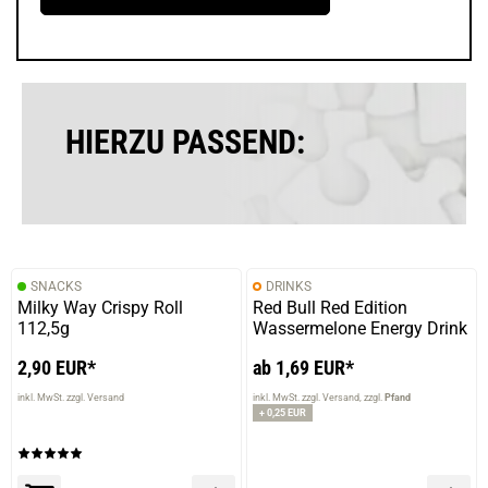
HIERZU PASSEND:
SNACKS
DRINKS
Milky Way Crispy Roll
Red Bull Red Edition
112,5g
Wassermelone Energy Drink
2,90 EUR*
ab 1,69 EUR*
inkl. MwSt. zzgl. Versand
inkl. MwSt. zzgl. Versand
zzgl.
Pfand
+ 0,25 EUR