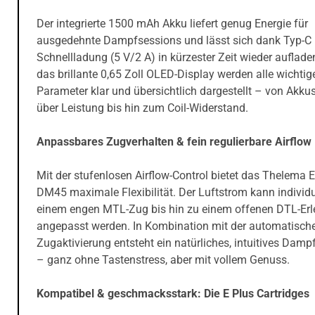
Der integrierte 1500 mAh Akku liefert genug Energie für
ausgedehnte Dampfsessions und lässt sich dank Typ-C
Schnellladung (5 V/2 A) in kürzester Zeit wieder auflade
das brillante 0,65 Zoll OLED-Display werden alle wichtig
Parameter klar und übersichtlich dargestellt – von Akku
über Leistung bis hin zum Coil-Widerstand.
Anpassbares Zugverhalten & fein regulierbare Airflow
Mit der stufenlosen Airflow-Control bietet das Thelema E
DM45 maximale Flexibilität. Der Luftstrom kann individu
einem engen MTL-Zug bis hin zu einem offenen DTL-Erl
angepasst werden. In Kombination mit der automatisch
Zugaktivierung entsteht ein natürliches, intuitives Damp
– ganz ohne Tastenstress, aber mit vollem Genuss.
Kompatibel & geschmacksstark: Die E Plus Cartridges