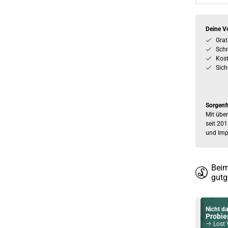
Deine Vo
Grat
Schn
Kos
Sich
Sorgenf
Mit über
seit 201
und Imp
Beim
gutg
Nicht da
Probier
Lost V