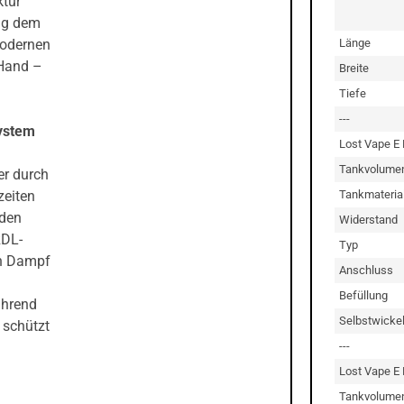
ktur
ung dem
Länge
modernen
 Hand –
Breite
Tiefe
---
System
Lost Vape E
Tankvolume
er durch
Tankmateria
zeiten
 den
Widerstand
RDL-
Typ
en Dampf
Anschluss
Befüllung
ährend
Selbstwicke
 schützt
---
Lost Vape E
Tankvolume