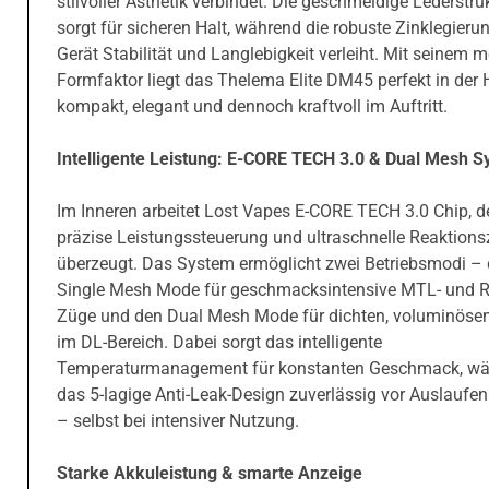
stilvoller Ästhetik verbindet. Die geschmeidige Lederstru
sorgt für sicheren Halt, während die robuste Zinklegier
Gerät Stabilität und Langlebigkeit verleiht. Mit seinem 
Formfaktor liegt das Thelema Elite DM45 perfekt in der
kompakt, elegant und dennoch kraftvoll im Auftritt.
Intelligente Leistung: E-CORE TECH 3.0 & Dual Mesh 
Im Inneren arbeitet Lost Vapes E-CORE TECH 3.0 Chip, d
präzise Leistungssteuerung und ultraschnelle Reaktions
überzeugt. Das System ermöglicht zwei Betriebsmodi –
Single Mesh Mode für geschmacksintensive MTL- und 
Züge und den Dual Mesh Mode für dichten, voluminös
im DL-Bereich. Dabei sorgt das intelligente
Temperaturmanagement für konstanten Geschmack, w
das 5-lagige Anti-Leak-Design zuverlässig vor Auslaufen
– selbst bei intensiver Nutzung.
Starke Akkuleistung & smarte Anzeige