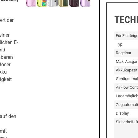
TECH
rt der
einer
Für Einsteig
lichen E-
Typ
und
Regelbar
lbaren
Max. Ausgan
loser
Akkukapazit
kku
Gehäusemate
igkeit
AirFlow Cont
Lademöglich
Zugautomati
Display
 auf den
Sicherheitsf
mit