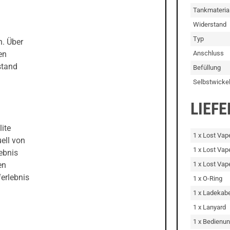
Tankmateria
Widerstand
Typ
n. Über
Anschluss
en
stand
Befüllung
Selbstwicke
LIEF
lite
1 x Lost Va
ell von
1 x Lost Vap
ebnis
1 x Lost Vap
en
ferlebnis
1 x O-Ring
1 x Ladekab
1 x Lanyard
1 x Bedienun