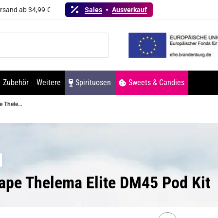
ersand ab 34,99 €
Sales
Ausverkauf
Zubehör
Weitere
Spirituosen
Sweets & Candies
Lost Vape Thelema Elite DM45 Pod Kit
Vape Thelema Elite DM45 Pod Kit