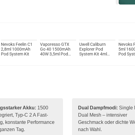
Du willst 
Schau ma
Dovpo A
Nevoks Feelin C1
Vaporesso GTX
Uwell Caliburn
Nevoks F
2,8ml 1000mAh
Go 40 1500mAh
Explorer Pod
5ml 16
Pod System Kit
40W 3,5ml Pod
System Kit 4ml
Pod Syst
System Kit
1000mAh
gsstarker Akku:
1500
Dual Dampfmodi:
Single
griert, Typ-C 2 A Fast-
Dual Mesh – intensiver
g, konstante Performance
Geschmack oder dichte W
 ganzen Tag.
nach Wahl.