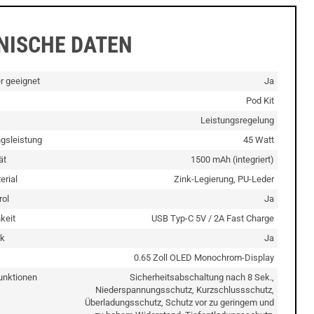
NISCHE DATEN
er geeignet
Ja
Pod Kit
Leistungsregelung
gsleistung
45 Watt
ät
1500 mAh (integriert)
rial
Zink-Legierung, PU-Leder
rol
Ja
keit
USB Typ-C 5V / 2A Fast Charge
k
Ja
0.65 Zoll OLED Monochrom-Display
unktionen
Sicherheitsabschaltung nach 8 Sek.,
Niederspannungsschutz, Kurzschlussschutz,
Überladungsschutz, Schutz vor zu geringem und