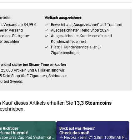
rteile:
Vielfach ausgzeichnet:
is Versand ab 34,99 €
Bewertet als „Ausgezeichnet” auf Trustami
eller Versand
Ausgezeichneter Trend Shop 2024
tenlose Rückgabe
Ausgezeichneter Kundenservice und
er bezahlen
Kundenzufriedenheit
Platz 1 Kundenservice aller E-
Zigarettenshops
rei und sicher bei Steam-Time einkaufen
 25.000 Artikeln und 6 Filialen sind wir
5 Dein Shop für E-Zigaretten, Spirituosen
orted Sweets.
 Kauf dieses Artikels erhalten Sie
13,3
Steamcoins
eschrieben.
s Richtige?
Bock auf was Neues?
's mal hiermit!
Check das mal!
ape Ursa Cap Pod System Kit Grün
Nevoks Feelin C1 2,8ml 1000mAh Pod System Kit Black Clear