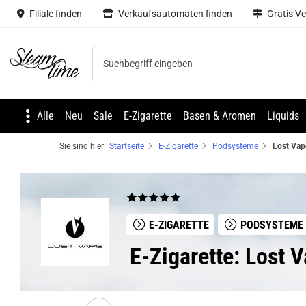
Filiale finden
Verkaufsautomaten finden
Gratis V
Steam time
Alle
Neu
Sale
E-Zigarette
Basen & Aromen
Liquids
Sie sind hier:
Startseite
E-Zigarette
Podsysteme
E-ZIGARETTE
PODSYSTEME
E-Zigarette: Lost 