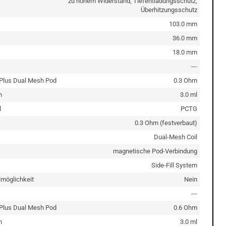
zu hohem Widerstand, Tiefentladungsschutz,
Überhitzungsschutz
103.0 mm
36.0 mm
18.0 mm
---
 Plus Dual Mesh Pod
0.3 Ohm
n
3.0 ml
l
PCTG
0.3 Ohm (festverbaut)
Dual-Mesh Coil
magnetische Pod-Verbindung
Side-Fill System
lmöglichkeit
Nein
---
 Plus Dual Mesh Pod
0.6 Ohm
n
3.0 ml