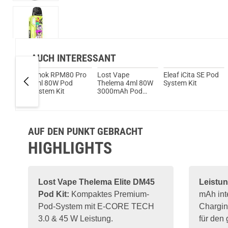
AUCH INTERESSANT
e BIIO
Smok RPM80 Pro
Lost Vape
Eleaf iCita SE Pod
 Kit
5ml 80W Pod
Thelema 4ml 80W
System Kit
System Kit
3000mAh Pod
System Kit
AUF DEN PUNKT GEBRACHT
HIGHLIGHTS
Lost Vape
Thelema Elite DM45
Leistun
Pod Kit:
Kompaktes Premium-
mAh inte
Pod-System mit E-CORE TECH
Chargin
3.0 & 45 W Leistung.
für den