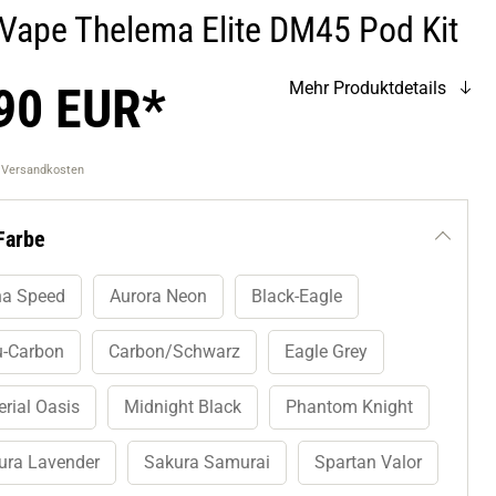
 Vape Thelema Elite DM45 Pod Kit
90 EUR*
Mehr Produktdetails
. Versandkosten
Farbe
na Speed
Aurora Neon
Black-Eagle
u-Carbon
Carbon/Schwarz
Eagle Grey
rial Oasis
Midnight Black
Phantom Knight
ura Lavender
Sakura Samurai
Spartan Valor