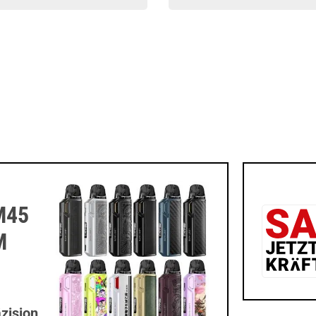
M45
M
zision,