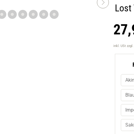
Lost
27,
inkl. USt
zzgl
Aki
Bla
Impe
Sak