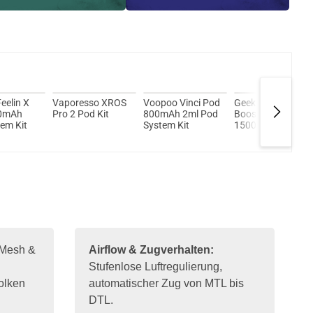
Kröten sparen?
l hier!
yce Pro Pod System Kit Silber
eelin X
Vaporesso XROS
Voopoo Vinci Pod
GeekVape Aegis
00mAh
Pro 2 Pod Kit
800mAh 2ml Pod
Boost 3,7ml
em Kit
System Kit
1500mAh Pod
System Kit
 Mesh &
Airflow & Zugverhalten:
Stufenlose Luftregulierung,
olken
automatischer Zug von MTL bis
DTL.