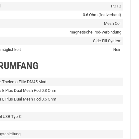
l
PCTG
0.6 Ohm (festverbaut)
Mesh Coil
magnetische Pod-Verbindung
Side-Fill System
lmöglichkeit
Nein
ERUMFANG
pe Thelema Elite DM45 Mod
e E Plus Dual Mesh Pod 0.3 Ohm
e E Plus Dual Mesh Pod 0.6 Ohm
el USB Typ-C
gsanleitung