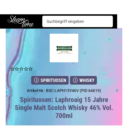
Spirituosen
Whisky
Laphroaig 15 Jahre Single Malt Scotch Whisky 46% Vol. 700ml
Steam time
SPIRITUOSEN
WHISKY
Artikel-Nr.: BSC-LAPH15Y46V (PID 64619)
Spirituosen: Laphroaig 15 Jahre
Single Malt Scotch Whisky 46% Vol.
700ml