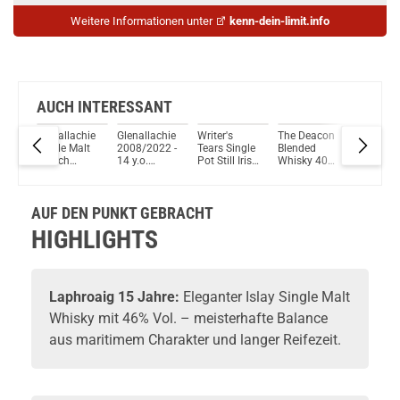
Weitere Informationen unter
kenn-dein-limit.info
AUCH INTERESSANT
y 21
Glenallachie
Glenallachie
Writer's
The Deacon
Kilchom
ngle
Single Malt
2008/2022 -
Tears Single
Blended
100% Isl
sky
Scotch
14 y.o.
Pot Still Irish
Whisky 40%
Single M
Whisky 10
#3037359+3037369
Whiskey
Vol. 700ml
Scotch
Jahre Batch
– Octave
46% Vol.
Whisky 
6 (That
Small Batch
700ml
Vol. 70
AUF DEN PUNKT GEBRACHT
Boutique-Y
(Duncan
Whisky
Taylor)
HIGHLIGHTS
Company)
Kirsch Single
54,2% Vol.
Malt Whisky
700ml
53,8% Vol.
700ml
Laphroaig
15 Jahre:
Eleganter Islay Single Malt
Whisky
mit 46% Vol. – meisterhafte Balance
aus maritimem Charakter und langer Reifezeit.