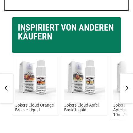
INSPIRIERT VON ANDEREN
KÄUFERN
Jokers Cloud Orange
Jokers Cloud Apfel
Jokers Cl
Breeze Liquid
Basic Liquid
Apfelstrud
k
10ml / 0 