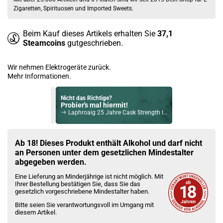
Zigaretten, Spirituosen und Imported Sweets.
Beim Kauf dieses Artikels erhalten Sie
37,1
Steamcoins
gutgeschrieben.
Wir nehmen Elektrogeräte zurück.
Mehr Informationen.
Nicht das Richtige?
Probier's mal hiermit!
Laphroaig 25 Jahre Cask Strength Islay Single Malt Scotch 2020 GT LTD Whisky 49,8% Vol. 700ml
Bock auf was Neues?
Check das mal!
Ab 18! Dieses Produkt enthält Alkohol und darf nicht
Old St. Croix XO Legacy Reserve Rum 42% Vol. 700ml
an Personen unter dem gesetzlichen Mindestalter
abgegeben werden.
Du willst Kröten sparen?
Eine Lieferung an Minderjährige ist nicht möglich. Mit
Schau mal hier!
Ihrer Bestellung bestätigen Sie, dass Sie das
Ijoy Luna 1,4ml 350mAh Pod System Kit Grün
gesetzlich vorgeschriebene Mindestalter haben.
Bitte seien Sie verantwortungsvoll im Umgang mit
diesem Artikel.