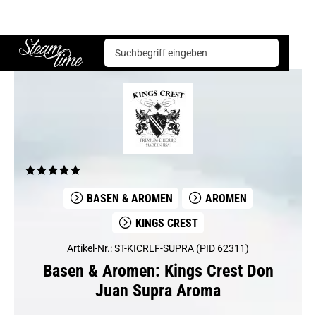
Basen & Aromen
Aromen
Kings Crest
Kings Crest Don Juan Supra Aroma
Steam time
BASEN & AROMEN
AROMEN
KINGS CREST
Artikel-Nr.: ST-KICRLF-SUPRA (PID 62311)
Basen & Aromen: Kings Crest Don
Juan Supra Aroma