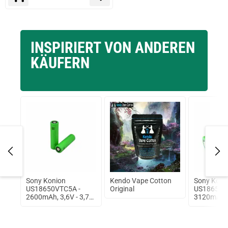
INSPIRIERT VON ANDEREN
KÄUFERN
ml
Sony Konion
Kendo Vape Cotton
Sony Koni
 Big
US18650VTC5A -
Original
US18650V
2600mAh, 3,6V - 3,7V
3120mAh, 3
Flat Top 35A
Flat Top 3
ungeschützt
ungeschüt