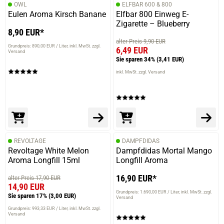
OWL
ELFBAR 600 & 800
Eulen Aroma Kirsch Banane
Elfbar 800 Einweg E-
Zigarette – Blueberry
8,90 EUR*
alter Preis 9,90 EUR
Grundpreis: 890,00 EUR / Liter
inkl. MwSt. zzgl.
6,49 EUR
Versand
Sie sparen 34%
(3,41 EUR)
inkl. MwSt. zzgl. Versand
REVOLTAGE
DAMPFDIDAS
Revoltage White Melon
Dampfdidas Mortal Mango
Aroma Longfill 15ml
Longfill Aroma
16,90 EUR*
alter Preis 17,90 EUR
14,90 EUR
Grundpreis: 1.690,00 EUR / Liter
inkl. MwSt. zzgl.
Sie sparen 17%
(3,00 EUR)
Versand
Grundpreis: 993,33 EUR / Liter
inkl. MwSt. zzgl.
Versand