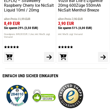
ELFLIQ – Strawberry
Vozol Bar Lite E-Zigarette
Raspberry Cherry Ice NicSalt
20mg 600Züge 550mAh
Liquid 10ml / 20mg
NicSalt Menthol Breeze
alter Preis 11,99 EUR
alter Preis 7,90 EUR
8,49 EUR
3,90 EUR
Sie sparen 29%
(3,50 EUR)
Sie sparen 51%
(4,00 EUR)
Grundpreis: 849,00 EUR / Liter
inkl. MwSt. zzgl.
inkl. MwSt. zzgl. Versand
Versand
EINFACH
UND SICHER
EINKAUFEN