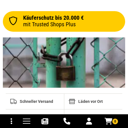
Käuferschutz bis 20.000 €
mit Trusted Shops Plus
Schneller Versand
Läden vor Ort
tomaten
fer- und Versandkosten
Telefonisch
Aktionen und Boni
erreichbar
0