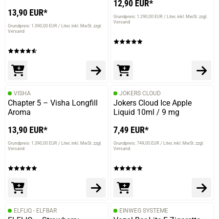
12,90 EUR*
13,90 EUR*
Grundpreis: 1.290,00 EUR / Liter
inkl. MwSt. zzgl.
Versand
Grundpreis: 1.390,00 EUR / Liter
inkl. MwSt. zzgl.
Versand
VISHA
JOKERS CLOUD
Chapter 5 – Visha Longfill
Jokers Cloud Ice Apple
Aroma
Liquid 10ml / 9 mg
13,90 EUR*
7,49 EUR*
Grundpreis: 1.390,00 EUR / Liter
inkl. MwSt. zzgl.
Grundpreis: 749,00 EUR / Liter
inkl. MwSt. zzgl.
Versand
Versand
ELFLIQ - ELFBAR
EINWEG SYSTEME