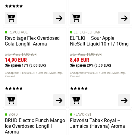
REVOLTAGE
ELFLIQ - ELFBAR
Revoltage Flex Overdosed
ELFLIQ – Sour Apple
Cola Longfill Aroma
NicSalt Liquid 10ml / 10mg
alter Preis 17,90 EUR
alter Preis 11,99 EUR
14,90 EUR
8,49 EUR
Sie sparen 17%
(3,00 EUR)
Sie sparen 29%
(3,50 EUR)
Grundpreis: 1.490,00 EUR / Liter
inkl. MwSt. zzgl.
Grundpreis: 849,00 EUR / Liter
inkl. MwSt. zzgl.
Versand
Versand
BRHD
FLAVORIST
BRHD Electric Punch Mango
Flavorist Tabak Royal –
Ice Overdosed Longfill
Jamaica (Havana) Aroma
Aroma