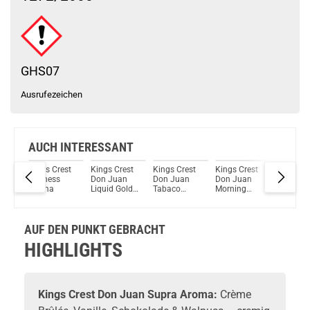
Schau mal hier!
Wotofo nexMINI Subohm 4,5ml Tank Verdampfer Silber
GHS07
Ausrufezeichen
AUCH INTERESSANT
20ml
Kings Crest
Kings Crest
Kings Crest
Kings Crest
Kings Cr
Duchess
Don Juan
Don Juan
Don Juan
Don Jua
y
Aroma
Liquid Gold
Tabaco
Morning
Aldonza
Aroma
Dulce Aroma
Brew Aroma
Aroma
AUF DEN PUNKT GEBRACHT
HIGHLIGHTS
Kings Crest
Don Juan Supra
Aroma
:
Crème