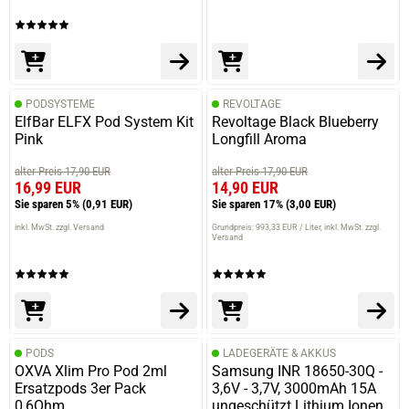
PODSYSTEME
REVOLTAGE
ElfBar ELFX Pod System Kit
Revoltage Black Blueberry
Pink
Longfill Aroma
alter Preis 17,90 EUR
alter Preis 17,90 EUR
16,99 EUR
14,90 EUR
Sie sparen 5%
(0,91 EUR)
Sie sparen 17%
(3,00 EUR)
inkl. MwSt. zzgl. Versand
Grundpreis: 993,33 EUR / Liter
inkl. MwSt. zzgl.
Versand
PODS
LADEGERÄTE & AKKUS
OXVA Xlim Pro Pod 2ml
Samsung INR 18650-30Q -
Ersatzpods 3er Pack
3,6V - 3,7V, 3000mAh 15A
0,6Ohm
ungeschützt Lithium Ionen