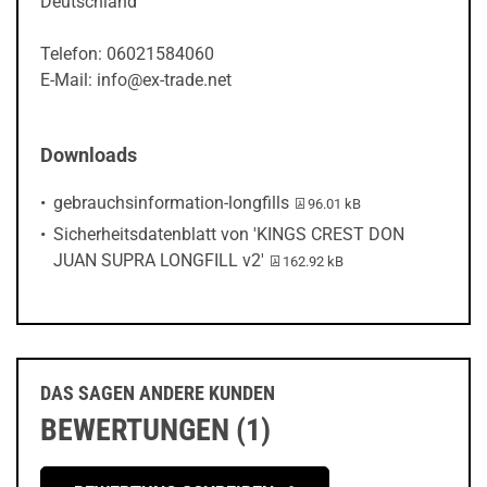
Deutschland
Telefon: 06021584060
E-Mail: info@ex-trade.net
Downloads
PDF-Datei:
gebrauchsinformation-longfills
96.01 kB
Sicherheitsdatenblatt von 'KINGS CREST DON
PDF-Datei:
JUAN SUPRA LONGFILL v2'
162.92 kB
DAS SAGEN ANDERE KUNDEN
BEWERTUNGEN (1)