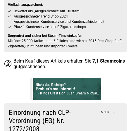
Vielfach ausgzeichnet:
Bewertet als „Ausgezeichnet” auf Trustami
Ausgezeichneter Trend Shop 2024
Ausgezeichneter Kundenservice und Kundenzufriedenheit
Platz 1 Kundenservice aller E-Zigarettenshops
Sorgenfrei und sicher bei Steam-Time einkaufen
Mit über 25.000 Artikeln und 6 Filialen sind wir seit 2015 Dein Shop für E-
Zigaretten, Spirituosen und Imported Sweets.
Beim Kauf dieses Artikels erhalten Sie
7,1
Steamcoins
gutgeschrieben.
Nicht das Richtige?
Probier's mal hiermit!
Kings Crest Don Juan Dream NicSalt Liquid 10ml / 20mg
Bock auf was Neues?
Check das mal!
Einordnung nach CLP-
MEHR
Flavorist Tabak Royal – Gold Aroma
Verordnung (EG) Nr.
1272/2008
Du willst Kröten sparen?