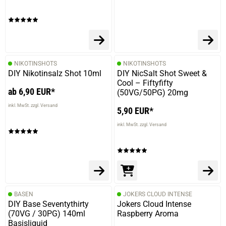
NIKOTINSHOTS
NIKOTINSHOTS
DIY Nikotinsalz Shot 10ml
DIY NicSalt Shot Sweet &
Cool – Fiftyfifty
ab 6,90 EUR*
(50VG/50PG) 20mg
inkl. MwSt. zzgl. Versand
5,90 EUR*
inkl. MwSt. zzgl. Versand
BASEN
JOKERS CLOUD INTENSE
DIY Base Seventythirty
Jokers Cloud Intense
(70VG / 30PG) 140ml
Raspberry Aroma
Basisliquid