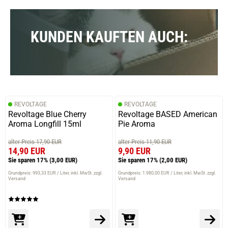
KUNDEN KAUFTEN AUCH:
REVOLTAGE
REVOLTAGE
Revoltage Blue Cherry
Revoltage BASED American
Aroma Longfill 15ml
Pie Aroma
alter Preis 17,90 EUR
alter Preis 11,90 EUR
14,90 EUR
9,90 EUR
Sie sparen 17%
(3,00 EUR)
Sie sparen 17%
(2,00 EUR)
Grundpreis: 993,33 EUR / Liter
inkl. MwSt. zzgl.
Grundpreis: 1.980,00 EUR / Liter
inkl. MwSt. zzgl.
Versand
Versand