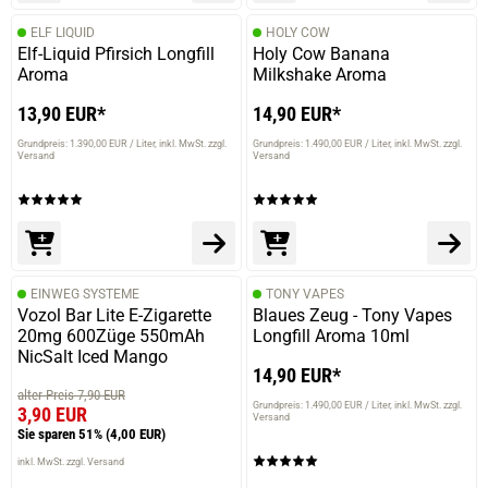
ELF LIQUID
HOLY COW
Elf-Liquid Pfirsich Longfill
Holy Cow Banana
Aroma
Milkshake Aroma
13,90 EUR*
14,90 EUR*
Grundpreis: 1.390,00 EUR / Liter
inkl. MwSt. zzgl.
Grundpreis: 1.490,00 EUR / Liter
inkl. MwSt. zzgl.
Versand
Versand
EINWEG SYSTEME
TONY VAPES
Vozol Bar Lite E-Zigarette
Blaues Zeug - Tony Vapes
20mg 600Züge 550mAh
Longfill Aroma 10ml
NicSalt Iced Mango
14,90 EUR*
alter Preis 7,90 EUR
Grundpreis: 1.490,00 EUR / Liter
inkl. MwSt. zzgl.
3,90 EUR
Versand
Sie sparen 51%
(4,00 EUR)
inkl. MwSt. zzgl. Versand